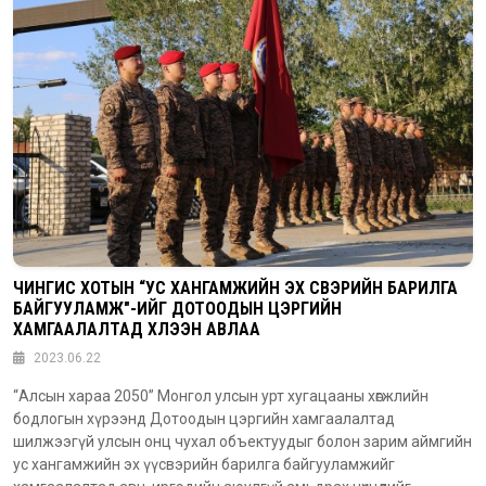
ЧИНГИС ХОТЫН “УС ХАНГАМЖИЙН ЭХ ҮҮСВЭРИЙН БАРИЛГА
БАЙГУУЛАМЖ"-ИЙГ ДОТООДЫН ЦЭРГИЙН
ХАМГААЛАЛТАД ХҮЛЭЭН АВЛАА
2023.06.22
“Алсын хараа 2050” Монгол улсын урт хугацааны хөгжлийн
бодлогын хүрээнд Дотоодын цэргийн хамгаалалтад
шилжээгүй улсын онц чухал объектуудыг болон зарим аймгийн
ус хангамжийн эх үүсвэрийн барилга байгууламжийг