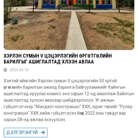
ХЭРЛЭН СУМЫН V ЦЭЦЭРЛЭГИЙН ӨРГӨТГӨЛИЙН
БАРИЛГЫГ АШИГЛАЛТАД ХҮЛЭЭН АВЛАА
2023.06.16
Хэнтий аймгийн Хэрлэн сумын V цэцэрлэгийн 50 ортой
өргөтгөлийн барилгын ажилд барилга байгууламжийг байнгын
ашиглалтад оруулах комисс энэ сарын 12-нд ажиллаж байнгын
ашиглалтад хүлээн авахаар шийдвэрлэлээ. Уг ажлын
гүйцэтгэгчээр "Мандалт констракшн" ХХК, зураг төслийг "Рулер
констракшн" ХХК хийж гүйцэтгэсэн бөгөөд 2022 оны тавдугаар
сарын 28-нд ажлаа эхлүүлсэн.
ДЭЛГЭРЭНГҮЙ