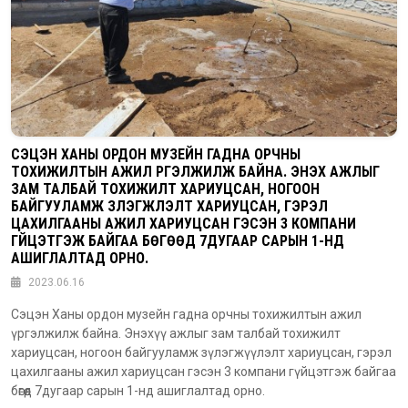
СЭЦЭН ХАНЫ ОРДОН МУЗЕЙН ГАДНА ОРЧНЫ
ТОХИЖИЛТЫН АЖИЛ ҮРГЭЛЖИЛЖ БАЙНА. ЭНЭХҮҮ АЖЛЫГ
ЗАМ ТАЛБАЙ ТОХИЖИЛТ ХАРИУЦСАН, НОГООН
БАЙГУУЛАМЖ ЗҮЛЭГЖҮҮЛЭЛТ ХАРИУЦСАН, ГЭРЭЛ
ЦАХИЛГААНЫ АЖИЛ ХАРИУЦСАН ГЭСЭН 3 КОМПАНИ
ГҮЙЦЭТГЭЖ БАЙГАА БӨГӨӨД 7ДУГААР САРЫН 1-НД
АШИГЛАЛТАД ОРНО.
2023.06.16
Сэцэн Ханы ордон музейн гадна орчны тохижилтын ажил
үргэлжилж байна. Энэхүү ажлыг зам талбай тохижилт
хариуцсан, ногоон байгууламж зүлэгжүүлэлт хариуцсан, гэрэл
цахилгааны ажил хариуцсан гэсэн 3 компани гүйцэтгэж байгаа
бөгөөд 7дугаар сарын 1-нд ашиглалтад орно.