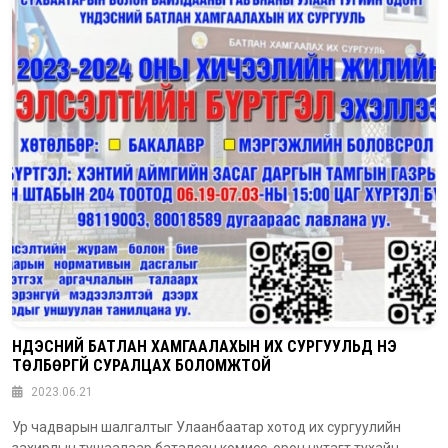
ҮНДЭСНИЙ БАТЛАН ХАМГААЛАХЫН ИХ СУРГУУЛЬД ҮНЭ
ТӨЛБӨРГҮЙ СУРАЛЦАХ БОЛОМЖТОЙ
2023.06.21
Ур чадварын шалгалтыг Улаанбаатар хотод их сургуулийн
захирлын тушаалаар баталсан комисс, орон нутагт тухайн