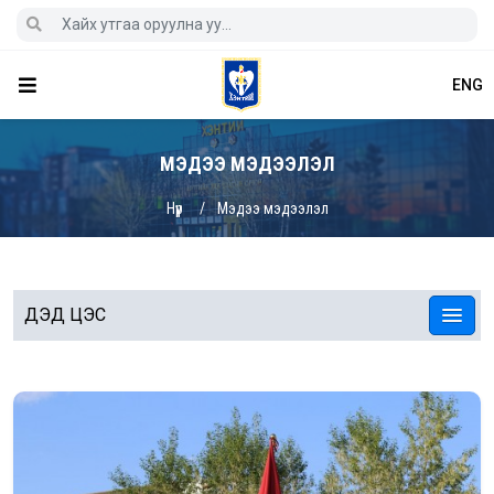
ENG
МЭДЭЭ МЭДЭЭЛЭЛ
Нүүр
Мэдээ мэдээлэл
ДЭД ЦЭС