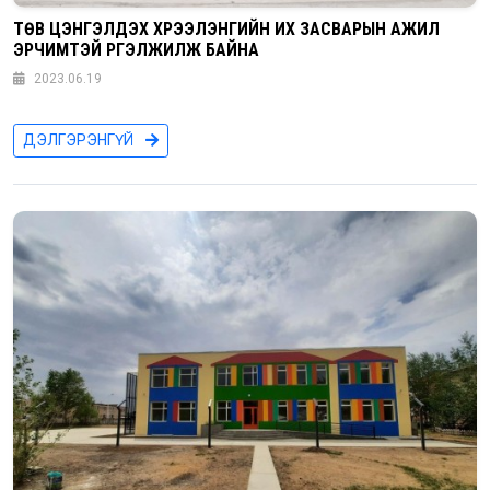
ТӨВ ЦЭНГЭЛДЭХ ХҮРЭЭЛЭНГИЙН ИХ ЗАСВАРЫН АЖИЛ
ЭРЧИМТЭЙ ҮРГЭЛЖИЛЖ БАЙНА
2023.06.19
ДЭЛГЭРЭНГҮЙ