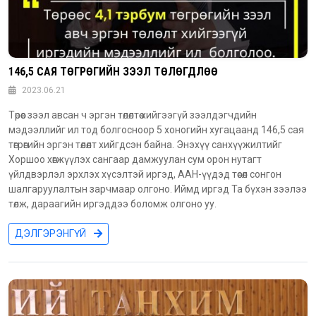
146,5 САЯ ТӨГРӨГИЙН ЗЭЭЛ ТӨЛӨГДЛӨӨ
2023.06.21
Төрөөс зээл авсан ч эргэн төлөлтөө хийгээгүй зээлдэгчдийн
мэдээллийг ил тод болгосноор 5 хоногийн хугацаанд 146,5 сая
төгрөгийн эргэн төлөлт хийгдсэн байна. Энэхүү санхүүжилтийг
Хоршоо хөгжүүлэх сангаар дамжуулан сум орон нутагт
үйлдвэрлэл эрхлэх хүсэлтэй иргэд, ААН-үүдэд төсөл сонгон
шалгаруулалтын зарчмаар олгоно. Иймд иргэд Та бүхэн зээлээ
төлж, дараагийн иргэддээ боломж олгоно уу.
ДЭЛГЭРЭНГҮЙ