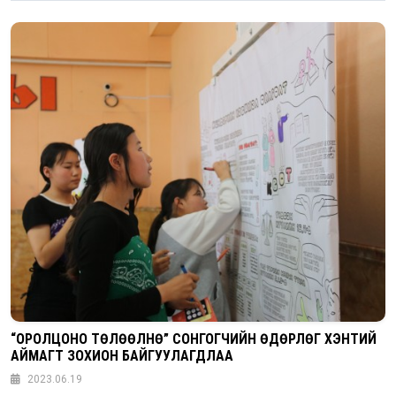
“ОРОЛЦОНО ТӨЛӨӨЛНӨ” СОНГОГЧИЙН ӨДӨРЛӨГ ХЭНТИЙ
АЙМАГТ ЗОХИОН БАЙГУУЛАГДЛАА
2023.06.19