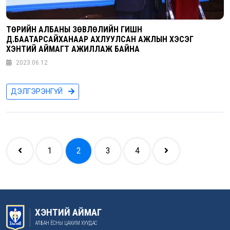
ТӨРИЙН АЛБАНЫ ЗӨВЛӨЛИЙН ГИШҮҮН
Д.БААТАРСАЙХАНААР АХЛУУЛСАН АЖЛЫН ХЭСЭГ
ХЭНТИЙ АЙМАГТ АЖИЛЛАЖ БАЙНА
2023.06.12
ДЭЛГЭРЭНГҮЙ
1
2
3
4
ХЭНТИЙ АЙМАГ
АЛБАН ЁСНЫ ЦАХИМ ХУУДАС