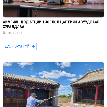
АЙМГИЙН ДЭД БҮТЦИЙН ЗӨВЛӨЛ ЦАГ ҮЕИЙН АСУУДЛААР
ХУРАЛДЛАА
2023.06.16
ДЭЛГЭРЭНГҮЙ