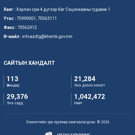
Хаяг :
Хэрлэн сум 4 дүгээр баг Сэцэнхааны гудамж 1
Утас :
75990001, 70563111
Факс :
70562412
И-майл :
infoazdtg@khentii.gov.mn
САЙТЫН ХАНДАЛТ
113
21,284
Өнөөдөр
Энэ долоо хоногт
29,376
1,042,472
Энэ сард
Нийт
Зохиогчийн эрх хуулиар хамгаалагдсан. © 2026