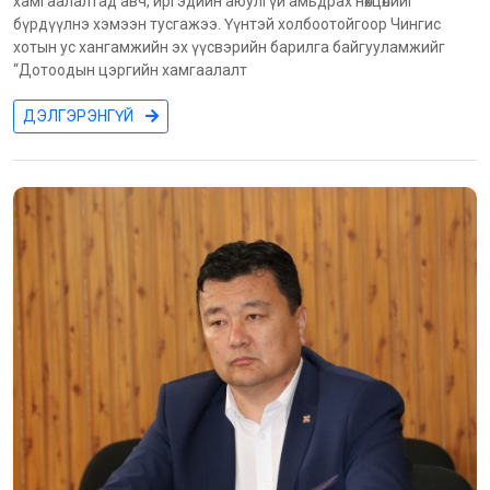
хамгаалалтад авч, иргэдийн аюулгүй амьдрах нөхцөлийг
бүрдүүлнэ хэмээн тусгажээ. Үүнтэй холбоотойгоор Чингис
хотын ус хангамжийн эх үүсвэрийн барилга байгууламжийг
“Дотоодын цэргийн хамгаалалт
ДЭЛГЭРЭНГҮЙ