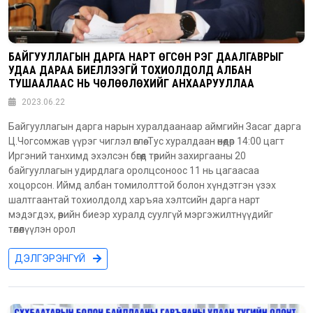
БАЙГУУЛЛАГЫН ДАРГА НАРТ ӨГСӨН ҮҮРЭГ ДААЛГАВРЫГ
УДАА ДАРАА БИЕЛҮҮЛЭЭГҮЙ ТОХИОЛДОЛД АЛБАН
ТУШААЛААС НЬ ЧӨЛӨӨЛӨХИЙГ АНХААРУУЛЛАА
2023.06.22
Байгууллагын дарга нарын хуралдаанаар аймгийн Засаг дарга
Ц.Чогсомжав үүрэг чиглэл өглөө. Тус хуралдаан өнөөдөр 14:00 цагт
Иргэний танхимд эхэлсэн бөгөөд төрийн захиргааны 20
байгууллагын удирдлага оролцсоноос 11 нь цагаасаа
хоцорсон. Иймд албан томилолттой болон хүндэтгэн үзэх
шалтгаантай тохиолдолд харъяа хэлтсийн дарга нарт
мэдэгдэх, өөрийн биеэр хуралд суулгүй мэргэжилтнүүдийг
төлөөлүүлэн орол
ДЭЛГЭРЭНГҮЙ