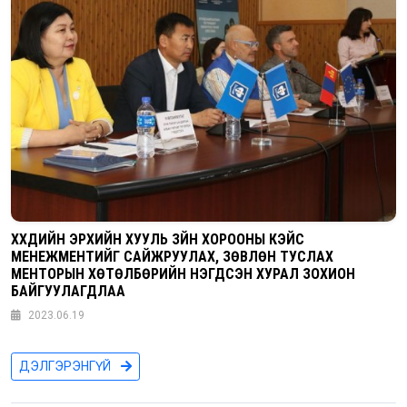
ХҮҮХДИЙН ЭРХИЙН ХУУЛЬ ЗҮЙН ХОРООНЫ КЭЙС
МЕНЕЖМЕНТИЙГ САЙЖРУУЛАХ, ЗӨВЛӨН ТУСЛАХ
МЕНТОРЫН ХӨТӨЛБӨРИЙН НЭГДСЭН ХУРАЛ ЗОХИОН
БАЙГУУЛАГДЛАА
2023.06.19
ДЭЛГЭРЭНГҮЙ