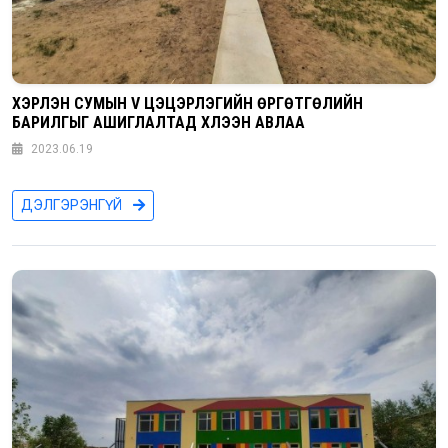
ХЭРЛЭН СУМЫН V ЦЭЦЭРЛЭГИЙН ӨРГӨТГӨЛИЙН
БАРИЛГЫГ АШИГЛАЛТАД ХҮЛЭЭН АВЛАА
2023.06.19
ДЭЛГЭРЭНГҮЙ