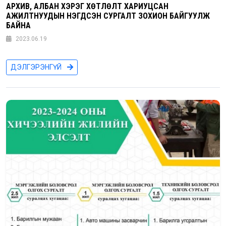
АРХИВ, АЛБАН ХЭРЭГ ХӨТЛӨЛТ ХАРИУЦСАН
АЖИЛТНУУДЫН НЭГДСЭН СУРГАЛТ ЗОХИОН БАЙГУУЛЖ
БАЙНА
2023.06.19
ДЭЛГЭРЭНГҮЙ