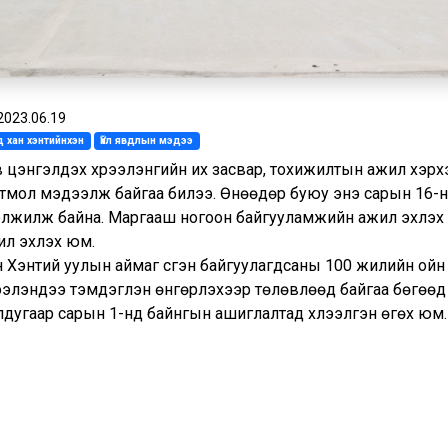
2023.06.19
 хан хэнтийнхэн
Үйл явдлын мэдээ
в цэнгэлдэх хүрээлэнгийн их засвар, тохижилтын ажил хэрх
гтмол мэдээлж байгаа билээ. Өнөөдөр буюу энэ сарын 16-
гэлжилж байна. Маргааш ногоон байгууламжийн ажил эхлэх
ил эхлэх юм.
н Хэнтий уулын аймаг үүсгэн байгуулагдсаны 100 жилийн ой
ээлэндээ тэмдэглэн өнгөрүүлэхээр төлөвлөөд байгаа бөгөөд 
лдугаар сарын 1-нд байнгын ашиглалтад хүлээлгэн өгөх юм.