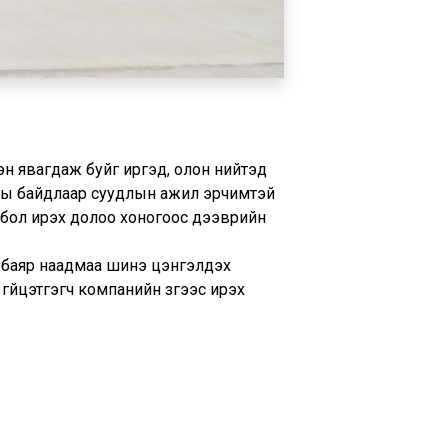
эн явагдаж буйг иргэд, олон нийтэд
ны байдлаар суудлын ажил эрчимтэй
 бол ирэх долоо хоногоос дээврийн
н баяр наадмаа шинэ цэнгэлдэх
гүйцэтгэгч компанийн зүгээс ирэх