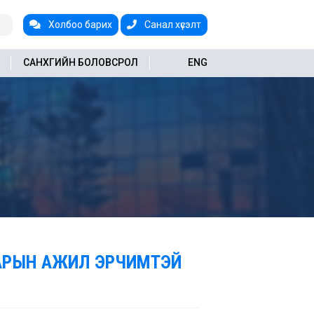
Холбоо барих
Санал хүсэлт
САНХҮҮГИЙН БОЛОВСРОЛ
ENG
ВАРЫН АЖИЛ ЭРЧИМТЭЙ