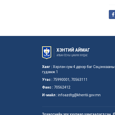
ХЭНТИЙ АЙМАГ
АЛБАН ЁСНЫ ЦАХИМ ХУУДАС
Хаяг :
Хэрлэн сум 4 дүгээр баг Сэцэнхааны
гудамж 1
Утас :
75990001, 70563111
Факс :
70562412
И-майл :
infoazdtg@khentii.gov.mn
Зохиогчийн эрх хуулиар хамгаалагдсан. 