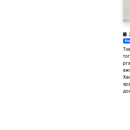
Бид
Тэ
то
үр
аж
Ха
хүр
до