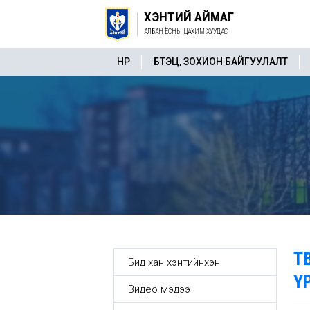
ХЭНТИЙ АЙМАГ
АЛБАН ЁСНЫ ЦАХИМ ХУУДАС
НҮҮР
БҮТЭЦ, ЗОХИОН БАЙГУУЛАЛТ
Т
Бид хан хэнтийнхэн
Ү
Видео мэдээ