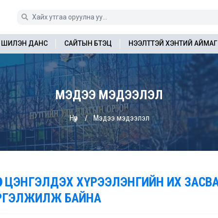
ШИЛЭН ДАНС
САЙТЫН БҮТЭЦ
НЭЭЛТТЭЙ ХЭНТИЙ АЙМАГ
МЭДЭЭ МЭДЭЭЛЭЛ
Нүүр
Мэдээ мэдээлэл
ӨВ ЦЭНГЭЛДЭХ ХҮРЭЭЛЭНГИЙН ИХ ЗАС
РГЭЛЖИЛЖ БАЙНА