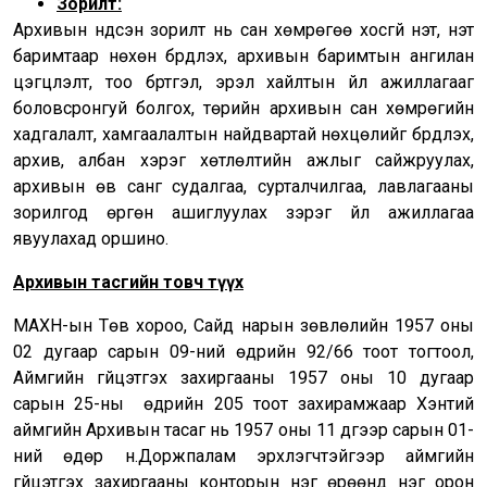
Зорилт:
Архивын үндсэн зорилт нь сан хөмрөгөө хосгүй үнэт, үнэт
баримтаар нөхөн бүрдүүлэх, архивын баримтын ангилан
цэгцлэлт, тоо бүртгэл, эрэл хайлтын үйл ажиллагааг
боловсронгуй болгох, төрийн архивын сан хөмрөгийн
хадгалалт, хамгаалалтын найдвартай нөхцөлийг бүрдүүлэх,
архив, албан хэрэг хөтлөлтийн ажлыг сайжруулах,
архивын өв санг судалгаа, сурталчилгаа, лавлагааны
зорилгод өргөн ашиглуулах зэрэг үйл ажиллагаа
явуулахад оршино.
Архивын тасгийн товч түүх
МАХН-ын Төв хороо, Сайд нарын зөвлөлийн 1957 оны
02 дугаар сарын 09-ний өдрийн 92/66 тоот тогтоол,
Аймгийн гүйцэтгэх захиргааны 1957 оны 10 дугаар
сарын 25-ны өдрийн 205 тоот захирамжаар Хэнтий
аймгийн Архивын тасаг нь 1957 оны 11 дүгээр сарын 01-
ний өдөр н.Доржпалам эрхлэгчтэйгээр аймгийн
гүйцэтгэх захиргааны конторын нэг өрөөнд нэг орон