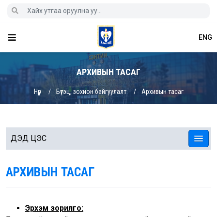
ENG
АРХИВЫН ТАСАГ
Нүүр
Бүтэц, зохион байгуулалт
Архивын тасаг
ДЭД ЦЭС
АРХИВЫН ТАСАГ
Эрхэм зорилго: