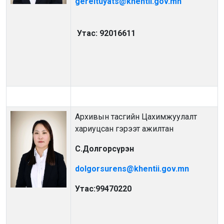
gereltuyats@khentii.gov.mn
Утас: 92016611
Архивын тасгийн Цахимжуулалт
хариуцсан гэрээт ажилтан
С.Долгорсүрэн
dolgorsurens@khentii.gov.mn
Утас:99470220