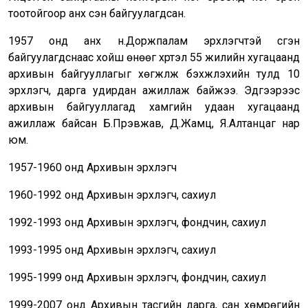
тоотойгоор анх үүсэн байгуулагдсан.
1957 онд анх н.Доржпалам эрхлэгчтэй үүсгэн
байгуулагдснаас хойш өнөөг хүртэл 55 жилийн хугацаанд
архивын байгууллагыг хөгжүүлж бэхжүүлэхийн тулд 10
эрхлэгч, дарга удирдан ажиллаж байжээ. Эдгээрээс
архивын байгууллагад хамгийн удаан хугацаанд
ажиллаж байсан Б.Пүрэвжав, Д.Жамц, Я.Алтанцаг нар
юм.
1957-1960 онд Архивын эрхлэгч
1960-1992 онд Архивын эрхлэгч, сахиул
1992-1993 онд Архивын эрхлэгч, фондчин, сахиул
1993-1995 онд Архивын эрхлэгч, сахиул
1995-1999 онд Архивын эрхлэгч, фондчин, сахиул
1999-2007 онд Архивын тасгийн дарга, сан хөмрөгийн