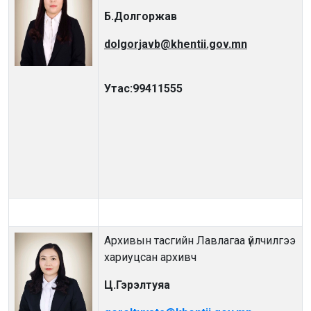
Б.Долгоржав
dolgorjavb@khentii.gov.mn
Утас:
99411555
Архивын тасгийн Лавлагаа үйлчилгээ
хариуцсан архивч
Ц.Гэрэлтуяа