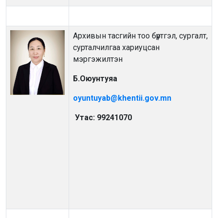
Архивын тасгийн тоо бүртгэл, сургалт,
сурталчилгаа хариуцсан
мэргэжилтэн
Б.Оюунтуяа
oyuntuyab@khentii.gov.mn
Утас: 99241070