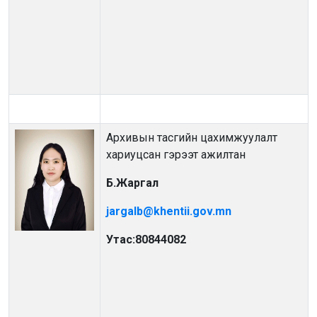
Архивын тасгийн цахимжуулалт
хариуцсан гэрээт ажилтан
Б.Жаргал
jargalb@khentii.gov.mn
Утас:80844082