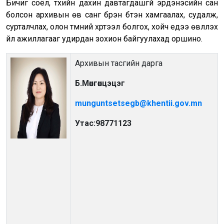
Бичиг соёл, түүхийн дахин давтагдашгүй эрдэнэсийн сан
болсон архивын өв санг бүрэн бүтэн хамгаалах, судалж,
сурталчлах, олон түмний хүртээл болгох, хойч үедээ өвлүүлэх
үйл ажиллагааг удирдан зохион байгуулахад оршино.
Архивын тасгийн дарга
Б.Мөнгөнцэцэг
munguntsetsegb@khentii.gov.mn
Утас:98771123