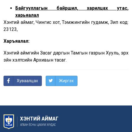
Байгууллагын байршил, харилцах утас,
харьяалал
Хэнтий аймаг, Чингис хот, Тэмүүжингийн гудамж, Зип код:
23123,
Харъяалал:
Хэнтий аймгийн Засаг даргын Тамгын газрын Хууль, эрх
зүйн хэлтсийн Архивын тасаг.
Хуваалцах
Жиргэх
ХЭНТИЙ АЙМАГ
АЛБАН ЁСНЫ ЦАХИМ ХУУДАС