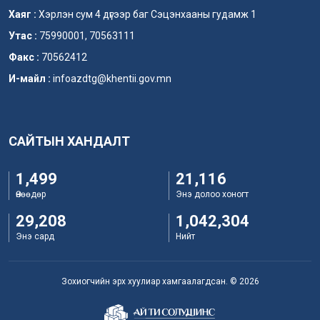
Хаяг :
Хэрлэн сум 4 дүгээр баг Сэцэнхааны гудамж 1
Утас :
75990001, 70563111
Факс :
70562412
И-майл :
infoazdtg@khentii.gov.mn
САЙТЫН ХАНДАЛТ
1,499
21,116
Өнөөдөр
Энэ долоо хоногт
29,208
1,042,304
Энэ сард
Нийт
Зохиогчийн эрх хуулиар хамгаалагдсан. © 2026