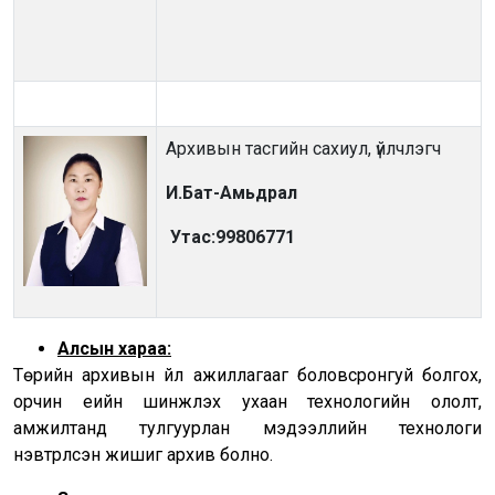
Архивын тасгийн сахиул, үйлчлэгч
И.Бат-Амьдрал
Утас:99806771
Алсын хараа:
Төрийн архивын үйл ажиллагааг боловсронгуй болгох,
орчин үеийн шинжлэх ухаан технологийн ололт,
амжилтанд тулгуурлан мэдээллийн технологи
нэвтрүүлсэн жишиг архив болно.