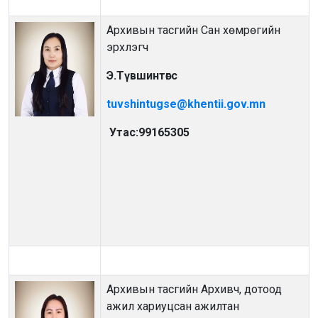
Архивын тасгийн Сан хөмрөгийн
эрхлэгч
Э.Түвшинтөгс
tuvshintugse@khentii.gov.mn
Утас:99165305
Архивын тасгийн Архивч, дотоод
ажил хариуцсан ажилтан