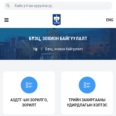
ENG
БҮТЭЦ, ЗОХИОН БАЙГУУЛАЛТ
Нүүр
Бүтэц, зохион байгуулалт
АЗДТГ-ЫН ЗОРИЛГО,
ТӨРИЙН ЗАХИРГААНЫ
ЗОРИЛТ
УДИРДЛАГЫН ХЭЛТЭС