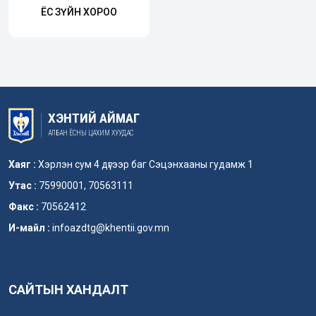
ЁС ЗҮЙН ХОРОО
ХЭНТИЙ АЙМАГ
АЛБАН ЁСНЫ ЦАХИМ ХУУДАС
Хаяг :
Хэрлэн сум 4 дүгээр баг Сэцэнхааны гудамж 1
Утас :
75990001, 70563111
Факс :
70562412
И-майл :
infoazdtg@khentii.gov.mn
САЙТЫН ХАНДАЛТ