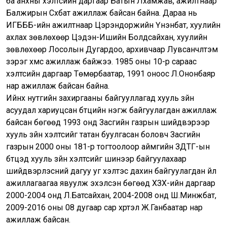
ба анхны хэлтсийн даргаар Батын Лхамжав, ажилтнаар
Балжирын Сүхбат ажиллаж байсан байна. Дараа нь
ИГБББ-ийн ажилтнаар Цэрэндоржийн Үнэнбат, хуулийн
ахлах зөвлөхөөр Цэдэн-Ишийн Болдсайхан, хуулийн
зөвлөхөөр Лосолын Дугардоо, архивчаар Лувсанчүлтэм
зэрэг хүмүүс ажиллаж байжээ. 1985 оны 10-р сараас
хэлтсийн даргаар Төмөрбаатар, 1991 оноос Л.Ононбаяр
нар ажиллаж байсан байна.
Ийнхүү нутгийн захиргааны байгууллагад хууль зүйн
асуудал хариуцсан бүтцийн нэгж байгуулагдан ажиллаж
байсан бөгөөд 1993 онд Засгийн газрын шийдвэрээр
хууль зүйн хэлтсийг татан буулгасан боловч Засгийн
газрын 2000 оны 181-р тогтоолоор аймгийн ЗДТГ-ын
бүтцэд хууль зүйн хэлтсийг шинээр байгуулахаар
шийдвэрлэсний дагуу уг хэлтэс дахин байгуулагдан үйл
ажиллагаагаа явуулж эхэлсэн бөгөөд ХЗХ-ийн даргаар
2000-2004 онд Л.Батсайхан, 2004-2008 онд Ш.Минжбат,
2009-2016 оны 08 дугаар сар хүртэл Ж.Ганбаатар нар
ажиллаж байсан.