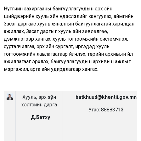
Нутгийн захиргааны байгууллагуудын эрх зүйн
шийдвэрийн хууль зүйн үндэслэлийг хангуулах, аймгийн
Засаг даргаас хууль хяналтын байгууллагатай харилцан
ажиллах, Засаг даргыг хууль зүйн зөвлөлгөө,
дэмжлэгээр хангах, хууль тогтоомжийн системчлэл,
сурталчилгаа, эрх зүйн сургалт, иргэдэд хууль
тогтоомжийн лавлагаагаар үйлчлэх, төрийн архивын үйл
ажиллагааг эрхлэх, байгууллагуудын архивын ажлыг
мэргэжил, арга зүйн удирдлагаар хангах.
Хууль, эрх зүйн
batkhuud@khentii.gov.mn
хэлтсийн дарга
Утас: 88883713
Д.Батхүү