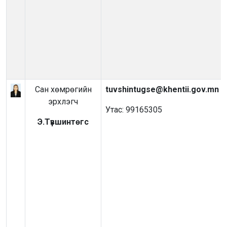
Сан хөмрөгийн
tuvshintugse@khentii.gov.mn
эрхлэгч
Утас: 99165305
Э.Түвшинтөгс