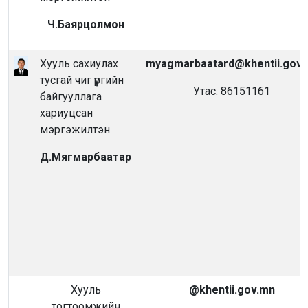
Ч.Баярцолмон
Хууль сахиулах
myagmarbaatard@khentii.gov
тусгай чиг үүргийн
Утас: 86151161
байгууллага
хариуцсан
мэргэжилтэн
Д.Мягмарбаатар
Хууль
@khentii.gov.mn
тогтоомжийн