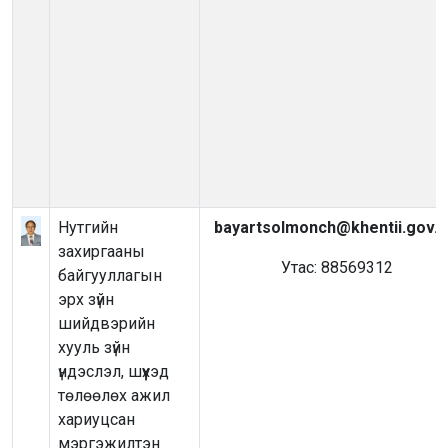
Нутгийн
bayartsolmonch@khentii.gov.
захиргааны
Утас: 88569312
байгууллагын
эрх зүйн
шийдвэрийн
хууль зүйн
үндэслэл, шүүхэд
төлөөлөх ажил
хариуцсан
мэргэжилтэн