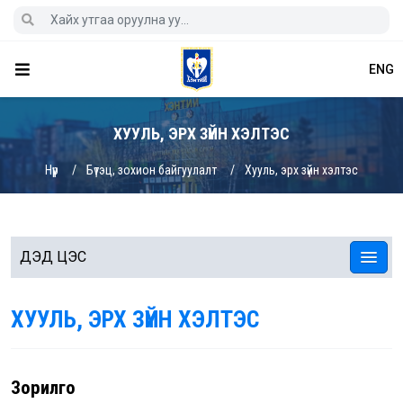
ENG
ХУУЛЬ, ЭРХ ЗҮЙН ХЭЛТЭС
Нүүр
Бүтэц, зохион байгуулалт
Хууль, эрх зүйн хэлтэс
ДЭД ЦЭС
ХУУЛЬ, ЭРХ ЗҮЙН ХЭЛТЭС
Зорилго