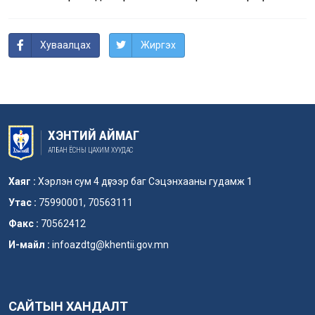
Хуваалцах
Жиргэх
ХЭНТИЙ АЙМАГ
АЛБАН ЁСНЫ ЦАХИМ ХУУДАС
Хаяг :
Хэрлэн сум 4 дүгээр баг Сэцэнхааны гудамж 1
Утас :
75990001, 70563111
Факс :
70562412
И-майл :
infoazdtg@khentii.gov.mn
САЙТЫН ХАНДАЛТ