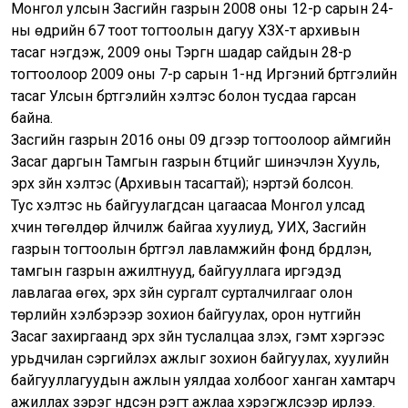
Монгол улсын Засгийн газрын 2008 оны 12-р сарын 24-
ны өдрийн 67 тоот тогтоолын дагуу ХЗХ-т архивын
тасаг нэгдэж, 2009 оны Тэргүүн шадар сайдын 28-р
тогтоолоор 2009 оны 7-р сарын 1-нд Иргэний бүртгэлийн
тасаг Улсын бүртгэлийн хэлтэс болон тусдаа гарсан
байна.
Засгийн газрын 2016 оны 09 дүгээр тогтоолоор аймгийн
Засаг даргын Тамгын газрын бүтцийг шинэчлэн Хууль,
эрх зүйн хэлтэс (Архивын тасагтай); нэртэй болсон.
Тус хэлтэс нь байгуулагдсан цагаасаа Монгол улсад
хүчин төгөлдөр үйлчилж байгаа хуулиуд, УИХ, Засгийн
газрын тогтоолын бүртгэл лавламжийн фонд бүрдүүлэн,
тамгын газрын ажилтнууд, байгууллага иргэдэд
лавлагаа өгөх, эрх зүйн сургалт сурталчилгааг олон
төрлийн хэлбэрээр зохион байгуулах, орон нутгийн
Засаг захиргаанд эрх зүйн туслалцаа үзүүлэх, гэмт хэргээс
урьдчилан сэргийлэх ажлыг зохион байгуулах, хуулийн
байгууллагуудын ажлын уялдаа холбоог ханган хамтарч
ажиллах зэрэг үндсэн үүрэгт ажлаа хэрэгжүүлсээр ирлээ.