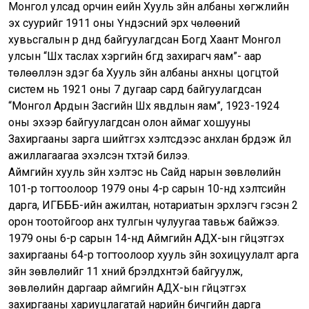
Монгол улсад орчин үеийн Хууль зүйн албаны хөгжлийн
эх суурийг 1911 оны Үндэсний эрх чөлөөний
хувьсгалын үр дүнд байгуулагдсан Богд Хаант Монгол
улсын “Шүүх таслах хэргийн бүгд захирагч яам”- аар
төлөөлүүлэн үздэг ба Хууль зүйн албаны анхны цогцтой
систем нь 1921 оны 7 дугаар сард байгуулагдсан
“Монгол Ардын Засгийн Шүүх явдлын яам”, 1923-1924
оны эхээр байгуулагдсан олон аймаг хошууны
Захиргааны зарга шийтгэх хэлтсүүдээс анхлан бүрдэж үйл
ажиллагаагаа эхэлсэн түүхтэй билээ.
Аймгийн хууль зүйн хэлтэс нь Сайд нарын зөвлөлийн
101-р тогтоолоор 1979 оны 4-р сарын 10-нд хэлтсийн
дарга, ИГБББ-ийн ажилтан, нотариатын эрхлэгч гэсэн 2
орон тоотойгоор анх тулгын чулуугаа тавьж байжээ.
1979 оны 6-р сарын 14-нд Аймгийн АДХ-ын гүйцэтгэх
захиргааны 64-р тогтоолоор хууль зүйн зохицуулалт арга
зүйн зөвлөлийг 11 хүний бүрэлдхүүнтэй байгуулж,
зөвлөлийн даргаар аймгийн АДХ-ын гүйцэтгэх
захиргааны хариуцлагатай нарийн бичгийн дарга