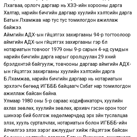
Лхагваа, орлогч даргаар нь ХЗЭ-ийн хорооны дарга
Халтар, нарийн бичгийн даргаар хуулийн хэлтсийн дарга
Батын Лхамжав нар тус тус томилогдон ажиллаж
байжээ.
Аймгийн АДХ-ын гүйцэтгэх захиргааны 94-р тогтоолоор
аймгийн АДХ-ын гүйцэтгэх захиргааны гэр бүл
нотариатын товчоог 1979 оны 9-р сарын 4-нд сумдын
нарийн бичгийн дарга нарыг оролцуулан 29 хүний
бүрэлдхүүнтэй байгуулж, товчооны даргаар аймгийн АДХ-
ын гүйцэтгэх захиргааны хуулийн хэлтсийн дарга
Б.Лхамжав, нарийн бичгийн даргаар нь нотариатын
эрхлэгч бөгөөд ИГБББ байцаагч Сүхбат нар томилогдон
ажиллаж байсан байна.
Улмаар 1980 оны 5-р сараас кодификаторч, хуулийн
ахлах зөвлөх, хуулийн зөвлөх, архивч гэсэн орон тоог
шинээр бий болгож хөдөлмөрчдөд эрх зүйн туслалцаа
үзүүлэх, хууль сурталчлах, нотариатын болон ИГБББ-ийн
үйлчилгээ үзүүлэх зэрэг ажлуудыг хийж гүйцэтгэж байсан