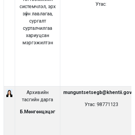
Утас:
системчлэл, эрх
зүйн лавлагаа,
сургалт
сурталчилгаа
хариуцсан
мэргэжилтэн
Архивийн
munguntsetsegb@khentii.gov.
тасгийн дарга
Утас: 98771123
Б.Мөнгөнцэцэг