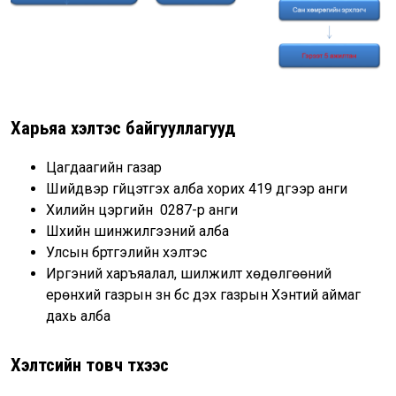
Харьяа хэлтэс байгууллагууд
Цагдаагийн газар
Шийдвэр гүйцэтгэх алба хорих 419 дүгээр анги
Хилийн цэргийн 0287-р анги
Шүүхийн шинжилгээний алба
Улсын бүртгэлийн хэлтэс
Иргэний харъяалал, шилжилт хөдөлгөөний
ерөнхий газрын зүүн бүс дэх газрын Хэнтий аймаг
дахь алба
Хэлтсийн товч түүхээс