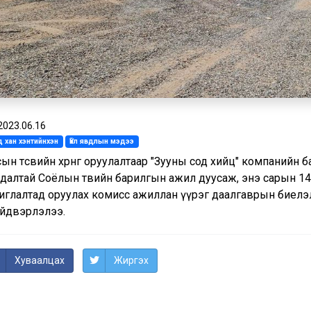
2023.06.16
 хан хэнтийнхэн
Үйл явдлын мэдээ
ын төсвийн хөрөнгө оруулалтаар "Зууны сод хийц" компанийн 
удалтай Соёлын төвийн барилгын ажил дуусаж, энэ сарын 14
иглалтад оруулах комисс ажиллан үүрэг даалгаврын биелэ
йдвэрлэлээ.
Хуваалцах
Жиргэх