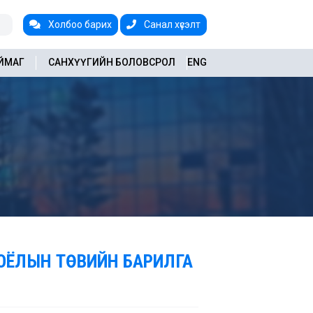
Холбоо барих
Санал хүсэлт
АЙМАГ
САНХҮҮГИЙН БОЛОВСРОЛ
ENG
СОЁЛЫН ТӨВИЙН БАРИЛГА