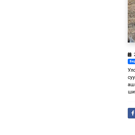
Бид
Улс
су
аш
ши