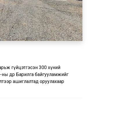
барьж гүйцэтгэсэн 300 хүний
-ны өдөр Барилга байгууламжийг
лтээр ашиглалтад оруулахаар