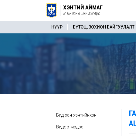
ХЭНТИЙ АЙМАГ
АЛБАН ЁСНЫ ЦАХИМ ХУУДАС
НҮҮР
БҮТЭЦ, ЗОХИОН БАЙГУУЛАЛТ
Г
Бид хан хэнтийнхэн
А
Видео мэдээ