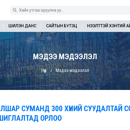
ШИЛЭН ДАНС
САЙТЫН БҮТЭЦ
НЭЭЛТТЭЙ ХЭНТИЙ 
МЭДЭЭ МЭДЭЭЛЭЛ
Нүүр
Мэдээ мэдээлэл
АЛШАР СУМАНД 300 ХҮНИЙ СУУДАЛТАЙ 
ШИГЛАЛТАД ОРЛОО