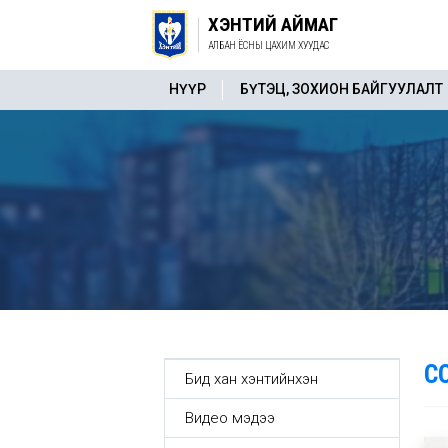
ХЭНТИЙ АЙМАГ
АЛБАН ЁСНЫ ЦАХИМ ХУУДАС
НҮҮР
БҮТЭЦ, ЗОХИОН БАЙГУУЛАЛТ
С
Бид хан хэнтийнхэн
Видео мэдээ