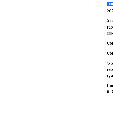
Бид
20
Хэн
гар
со
Со
Со
“Х
гар
гү
Со
ба