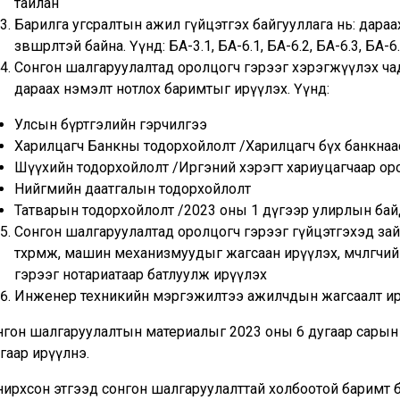
тайлан
Барилга угсралтын ажил гүйцэтгэх байгууллага нь: дараа
зөвшөөрөлтэй байна. Үүнд: БА-3.1, БА-6.1, БА-6.2, БА-6.3, БА-6
Сонгон шалгаруулалтад оролцогч гэрээг хэрэгжүүлэх ча
дараах нэмэлт нотлох баримтыг ирүүлэх. Үүнд:
Улсын бүртгэлийн гэрчилгээ
Харилцагч Банкны тодорхойлолт /Харилцагч бүх банкнаас 
Шүүхийн тодорхойлолт /Иргэний хэрэгт хариуцагчаар ор
Нийгмийн даатгалын тодорхойлолт
Татварын тодорхойлолт /2023 оны 1 дүгээр улирлын бай
Сонгон шалгаруулалтад оролцогч гэрээг гүйцэтгэхэд за
төхөөрөмж, машин механизмуудыг жагсаан ирүүлэх, өмчлөгчи
гэрээг нотариатаар батлуулж ирүүлэх
Инженер техникийн мэргэжилтээ ажилчдын жагсаалт и
гон шалгаруулалтын материалыг 2023 оны 6 дугаар сарын 20
гаар ирүүлнэ.
нирхсон этгээд сонгон шалгаруулалттай холбоотой баримт 