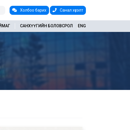
Холбоо барих
Санал хүсэлт
АЙМАГ
САНХҮҮГИЙН БОЛОВСРОЛ
ENG