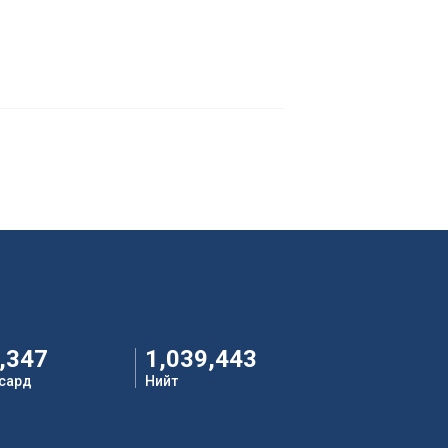
,347
1,039,443
 сард
Нийт