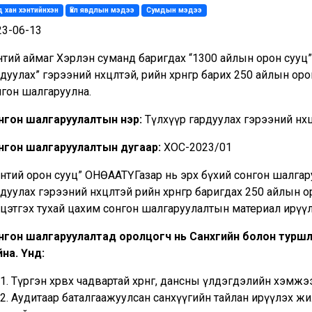
 хан хэнтийнхэн
Үйл явдлын мэдээ
Сумдын мэдээ
23-06-13
тий аймаг Хэрлэн суманд баригдах “1300 айлын орон сууц” х
дуулах” гэрээний нөхцөлтэй, өөрийн хөрөнгөөр барих 250 айлын
нгон шалгаруулна.
нгон шалгаруулалтын нэр:
Түлхүүр гардуулах гэрээний нөх
нгон шалгаруулалтын дугаар:
ХОС-2023/01
энтий орон сууц” ОНӨААТҮГазар нь эрх бүхий сонгон шалга
дуулах гэрээний нөхцөлтэй өөрийн хөрөнгөөр баригдах 250 айл
йцэтгэх тухай цахим сонгон шалгаруулалтын материал ирүүл
нгон шалгаруулалтад оролцогч нь Санхүүгийн болон тур
йна
. Үүнд:
Түргэн хөрвөх чадвартай хөрөнгө, дансны үлдэгдэлийн хэмжээ:
Аудитаар баталгаажуулсан санхүүгийн тайлан ирүүлэх ж