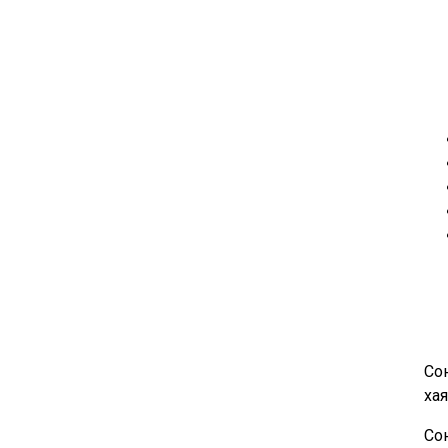
Сон
хая
Со