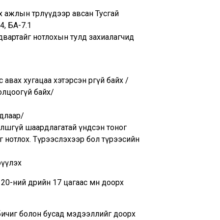
х ажлын төрлүүдээр авсан Тусгай
.4, БА-7.1
двартайг нотлохын тулд захиалагчид
авах хугацаа хэтэрсэн өргүй байх /
олцоогүй байх/
длаар/
йлшгүй шаардлагатай үндсэн тоног
йг нотлох. Түрээслэхээр бол түрээсийн
рүүлэх
-ний өдрийн 17 цагаас өмнө доорх
бичиг болон бусад мэдээллийг доорх