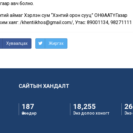
гаар авч болно.
нтий аймаг Хэрлэн сум “Хэнтий орон сууц” ОНӨААТҮГазар
им хаяг: /khentiikhos@gmail.com/, Утас: 89001134, 98271111
Хуваалцах
Жиргэх
САЙТЫН ХАНДАЛТ
187
18,255
26
Өнөөдөр
Энэ долоо хоногт
Энэ