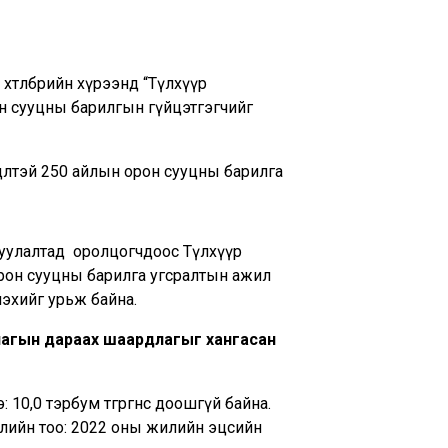
өтөлбөрийн хүрээнд “Түлхүүр
 орон сууцны барилгын гүйцэтгэгчийг
цөлтэй 250 айлын орон сууцны барилга
руулалтад оролцогчдоос Түлхүүр
ын орон сууцны барилга угсралтын ажил
эхийг урьж байна.
шлагын дараах шаардлагыг хангасан
 10,0 тэрбум төгрөгнөөс доошгүй байна.
илийн тоо: 2022 оны жилийн эцсийн