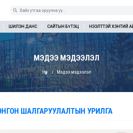
ШИЛЭН ДАНС
САЙТЫН БҮТЭЦ
НЭЭЛТТЭЙ ХЭНТИЙ 
МЭДЭЭ МЭДЭЭЛЭЛ
Нүүр
Мэдээ мэдээлэл
ОНГОН ШАЛГАРУУЛАЛТЫН УРИЛГА