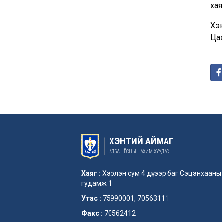
хая
Хэ
Цах
ХЭНТИЙ АЙМАГ
АЛБАН ЁСНЫ ЦАХИМ ХУУДАС
Хаяг :
Хэрлэн сум 4 дүгээр баг Сэцэнхааны
гудамж 1
Утас :
75990001, 70563111
Факс :
70562412