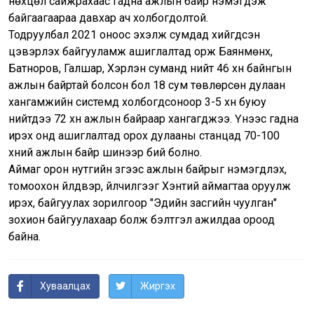
нөхцөл сайжрахаас гадна ажлын байр нэмэгдэж
байгаагаараа давхар ач холбогдолтой.
Тодруулбал 2021 оноос эхэлж сумдад хийгдсэн
цэвэрлэх байгууламж ашиглалтад орж Баянмөнх,
Батноров, Галшар, Хэрлэн суманд нийт 46 хүн байнгын
ажлын байртай болсон бол 18 сум төвлөрсөн дулаан
хангамжийн системд холбогдсоноор 3-5 хүн буюу
нийтдээ 72 хүн ажлын байраар хангагджээ. Үүнээс гадна
ирэх онд ашиглалтад орох дулааны станцад 70-100
хүний ажлын байр шинээр бий болно.
Аймаг орон нутгийн зүгээс ажлын байрыг нэмэгдүүлэх,
томоохон үйлдвэр, үйлчилгээг Хэнтий аймагтаа оруулж
ирэх, байгуулах зорилгоор "Эдийн засгийн чуулган"
зохион байгуулахаар болж бэлтгэл ажилдаа ороод
байна.
Хуваалцах
Жиргэх