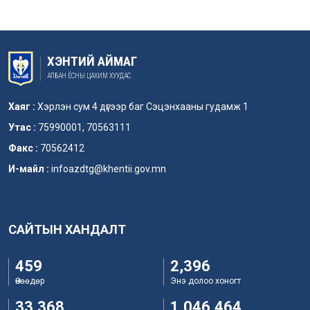
ХЭНТИЙ АЙМАГ
АЛБАН ЁСНЫ ЦАХИМ ХУУДАС
Хаяг :
Хэрлэн сум 4 дүгээр баг Сэцэнхааны гудамж 1
Утас :
75990001, 70563111
Факс :
70562412
И-майл :
infoazdtg@khentii.gov.mn
САЙТЫН ХАНДАЛТ
459
2,396
Өнөөдөр
Энэ долоо хоногт
33,368
1,046,464