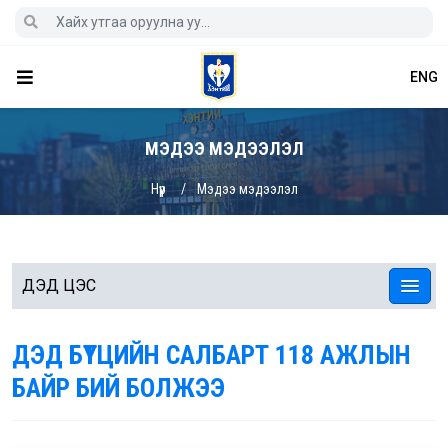
ENG
МЭДЭЭ МЭДЭЭЛЭЛ
Нүүр
Мэдээ мэдээлэл
ДЭД ЦЭС
ДЭД БҮТЦИЙН САЛБАРТ 118 АЖЛЫН
БАЙР БИЙ БОЛЖЭЭ