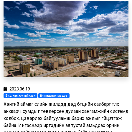
2023.06.19
Бид хан хэнтийнхэн
Үйл явдлын мэдээ
Хэнтий аймаг сүүлийн жилүүдэд дэд бүтцийн салбарт түлхүү
анхаарч, сумдыг төвлөрсөн дулаан хангамжийн системд
холбох, цэвэрлэх байгууламж барих ажлыг гүйцэтгэж
байна. Ингэснээр иргэдийн ая тухтай амьдрах орчин