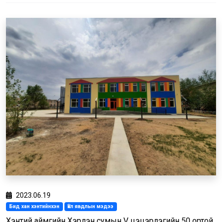
2023.06.19
Бид хан хэнтийнхэн
Үйл явдлын мэдээ
Хэнтий аймгийн Хэрлэн сумын V цэцэрлэгийн 50 ортой