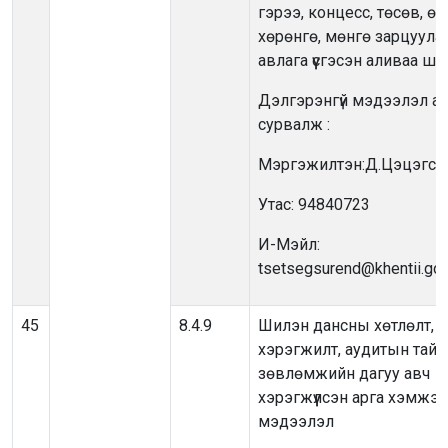
гэрээ, концесс, төсөв, өм
хөрөнгө, мөнгө зарцуулах
авлага үүсгэсэн аливаа ш
Дэлгэрэнгүй мэдээлэл ав
сурвалж :
Мэргэжилтэн:Д.Цэцэгсүр
Утас: 94840723
И-Мэйл:
tsetsegsurend@khentii.go
45
8.4.9
Шилэн дансны хөтлөлт,
хэрэгжилт, аудитын тайл
зөвлөмжийн дагуу авч
хэрэгжүүлсэн арга хэмжэ
мэдээлэл