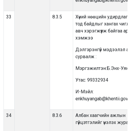
enkhuyangab@khentii.gov.
33
8.3.5
Хүний нөөцийн удирдлагы
тод байдлыг хангах чигл
авч хэрэгжүүлж байгаа арг
хэмжээ
Дэлгэрэнгүй мэдээлэл ав
сурвалж :
Мэргэжилтэн:Б.Энх-Уянг
Утас: 99332934
И-Мэйл:
enkhuyangab@khentii.gov.
34
8.3.6
Албан хаагчийн ажлын
гүйцэтгэлийг үнэлэх жура