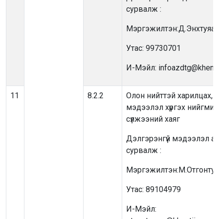
сурвалж :
Мэргэжилтэн:Д.Энхтуяа
Утас: 99730701
И-Мэйл: infoazdtg@khenti
11
8.2.2
Олон нийттэй харилцах,
мэдээлэл хүргэх нийгмий
сүлжээний хаяг
Дэлгэрэнгүй мэдээлэл ав
сурвалж :
Мэргэжилтэн:М.Отгонтуя
Утас: 89104979
И-Мэйл: