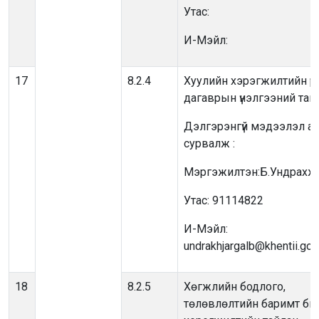
Утас:
И-Мэйл:
17
8.2.4
Хуулийн хэрэгжилтийн үр
дагаврын үнэлгээний тай
Дэлгэрэнгүй мэдээлэл ав
сурвалж :
Мэргэжилтэн:Б.Ундрахж
Утас: 91114822
И-Мэйл:
undrakhjargalb@khentii.go
18
8.2.5
Хөгжлийн бодлого,
төлөвлөлтийн баримт би