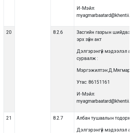
И-Мэйл:
myagmarbaatard@khentii.g
20
8.2.6
Засгийн газрын шийдвэр
эрх зүйн акт
Дэлгэрэнгүй мэдээлэл ав
сурвалж :
Мэргэжилтэн:Д.Мягмарб
Утас: 86151161
И-Мэйл:
myagmarbaatard@khentii.g
21
8.2.7
Албан тушаалын тодорхо
Дэлгэрэнгүй мэдээлэл ав