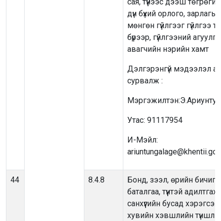
сая, түүнээс дээш төгрөгий
дүн бүхий орлого, зарлагы
мөнгөн гүйлгээг гүйлгээ ту
бүрээр, гүйлгээний агуулга,
авагчийн нэрийн хамт
Дэлгэрэнгүй мэдээлэл ав
сурвалж :
Мэргэжилтэн:Э.Ариунтун
Утас: 91117954
И-Мэйл:
ariuntungalage@khentii.go
44
8.4.8
Бонд, зээл, өрийн бичиг,
баталгаа, түүнтэй адилтгах
санхүүгийн бусад хэрэгсэл,
хувийн хэвшлийн түншлэ