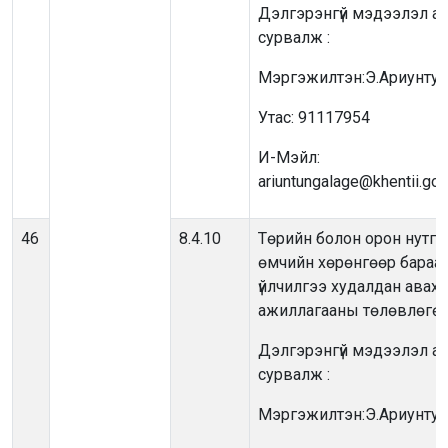
Дэлгэрэнгүй мэдээлэл ав
сурвалж :
Мэргэжилтэн:Э.Ариунтун
Утас: 91117954
И-Мэйл:
ariuntungalage@khentii.go
46
8.4.10
Төрийн болон орон нутги
өмчийн хөрөнгөөр бараа,
үйлчилгээ худалдан авах
ажиллагааны төлөвлөгө
Дэлгэрэнгүй мэдээлэл ав
сурвалж :
Мэргэжилтэн:Э.Ариунтун