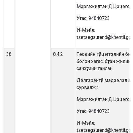
Мэргэжилтэн:Д.Цэцэгсүр
Утас: 94840723
И-Мэйл:
tsetsegsurend@khentii.go
38
8.4.2
Төсвийн гүйцэтгэлийн би
болон хагас, бүтэн жилий
санхүүгийн тайлан
Дэлгэрэнгүй мэдээлэл ав
сурвалж :
Мэргэжилтэн:Д.Цэцэгсүр
Утас: 94840723
И-Мэйл:
tsetsegsurend@khentii.go