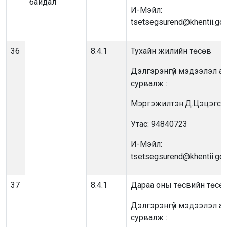
байдал
И-Мэйл:
tsetsegsurend@khentii.go
36
8.4.1
Тухайн жилийн төсөв
Дэлгэрэнгүй мэдээлэл ав
сурвалж :
Мэргэжилтэн:Д.Цэцэгсүр
Утас: 94840723
И-Мэйл:
tsetsegsurend@khentii.go
37
8.4.1
Дараа оны төсвийн төсө
Дэлгэрэнгүй мэдээлэл ав
сурвалж :