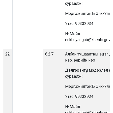
сурвалж :
Мэргэжилтэн:Б.Энх-Уянг
Утас: 99332934
И-Мэйл:
enkhuyangab@khentii.gov.
22
8.2.7
Албан тушаалтны эцэг /э
нэр, өөрийн нэр
Дэлгэрэнгүй мэдээлэл ав
сурвалж :
Мэргэжилтэн:Б.Энх-Уянг
Утас: 99332934
И-Мэйл:
enkhuyangab@khentii.gov.