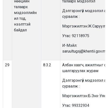
нөөцийн
талаарх мэдээлэл
талаарх
Дэлгэрэнгүй мэдээлэл ав
мэдээллийн
сурвалж :
ил тод,
нээлттэй
Мэргэжилтэн:Ж.Саруулт
байдал
Утас: 92118975
И-Мэйл:
saruultugsj@khentii.gov.mn
29
8.3.2
Албан хаагч, ажилтныг с
шалгаруулах журам
Дэлгэрэнгүй мэдээлэл ав
сурвалж :
Мэргэжилтэн:Б.Энх-Уянг
Утас: 99332934