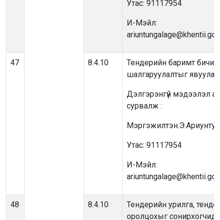
Утас: 91117954
И-Мэйл:
ariuntungalage@khentii.go
47
8.4.10
Тендерийн баримт бичиг,
шалгаруулалтыг явуулах
Дэлгэрэнгүй мэдээлэл ав
сурвалж :
Мэргэжилтэн:Э.Ариунтун
Утас: 91117954
И-Мэйл:
ariuntungalage@khentii.go
48
8.4.10
Тендерийн урилга, тенде
оролцохыг сонирхогчид 