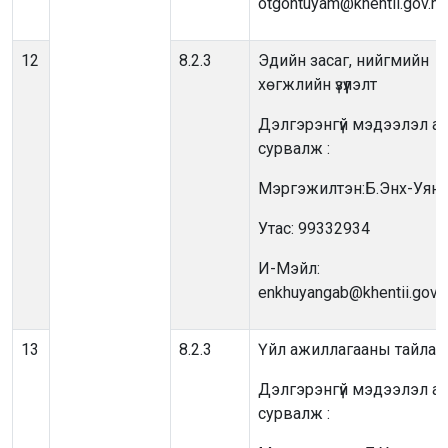
otgontuyam@khentii.gov.m
12
8.2.3
Эдийн засаг, нийгмийн
хөгжлийн үзүүлэлт
Дэлгэрэнгүй мэдээлэл ав
сурвалж :
Мэргэжилтэн:Б.Энх-Уянг
Утас: 99332934
И-Мэйл:
enkhuyangab@khentii.gov.
13
8.2.3
Үйл ажиллагааны тайлан
Дэлгэрэнгүй мэдээлэл ав
сурвалж :