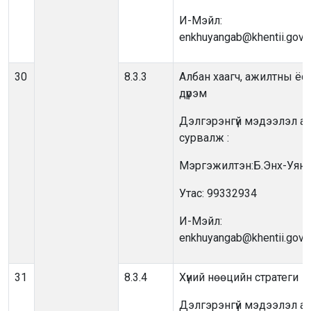
И-Мэйл:
enkhuyangab@khentii.gov.
30
8.3.3
Албан хаагч, ажилтны ёс 
дүрэм
Дэлгэрэнгүй мэдээлэл ав
сурвалж :
Мэргэжилтэн:Б.Энх-Уянг
Утас: 99332934
И-Мэйл:
enkhuyangab@khentii.gov.
31
8.3.4
Хүний нөөцийн стратеги
Дэлгэрэнгүй мэдээлэл ав