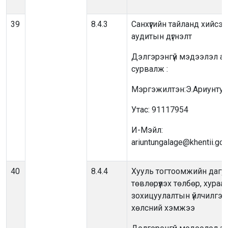
39
8.4.3
Санхүүгийн тайланд хийсэн
аудитын дүгнэлт
Дэлгэрэнгүй мэдээлэл ав
сурвалж :
Мэргэжилтэн:Э.Ариунтун
Утас: 91117954
И-Мэйл:
ariuntungalage@khentii.go
40
8.4.4
Хууль тогтоомжийн дагу
төвлөрүүлэх төлбөр, хураа
зохицуулалтын үйлчилгэ
хөлсний хэмжээ