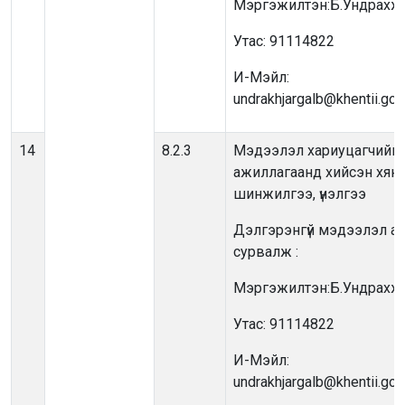
Мэргэжилтэн:Б.Ундрахж
Утас: 91114822
И-Мэйл:
undrakhjargalb@khentii.go
14
8.2.3
Мэдээлэл хариуцагчийн ү
ажиллагаанд хийсэн хяна
шинжилгээ, үнэлгээ
Дэлгэрэнгүй мэдээлэл ав
сурвалж :
Мэргэжилтэн:Б.Ундрахж
Утас: 91114822
И-Мэйл:
undrakhjargalb@khentii.go