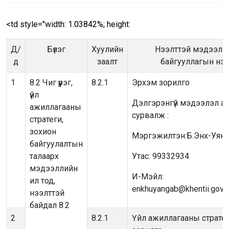
<td style="width: 1.03842%; height:
Д/
Бүлэг
Хуулийн
Нээлттэй мэдээлэ
д
заалт
байгууллагын нэ
1
8.2 Чиг үүрэг,
8.2.1
Эрхэм зорилго
үйл
Дэлгэрэнгүй мэдээлэл ав
ажиллагааны
сурвалж :
стратеги,
зохион
Мэргэжилтэн:Б.Энх-Уянг
байгуулалтын
талаарх
Утас: 99332934
мэдээллийн
И-Мэйл:
ил тод,
enkhuyangab@khentii.gov.
нээлттэй
байдал 8.2
2
8.2.1
Үйл ажиллагааны страте