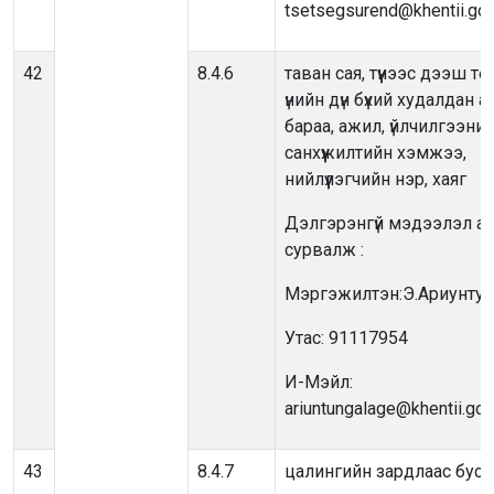
tsetsegsurend@khentii.go
42
8.4.6
таван сая, түүнээс дээш т
үнийн дүн бүхий худалдан а
бараа, ажил, үйлчилгээний
санхүүжилтийн хэмжээ,
нийлүүлэгчийн нэр, хаяг
Дэлгэрэнгүй мэдээлэл ав
сурвалж :
Мэргэжилтэн:Э.Ариунтун
Утас: 91117954
И-Мэйл:
ariuntungalage@khentii.go
43
8.4.7
цалингийн зардлаас буса