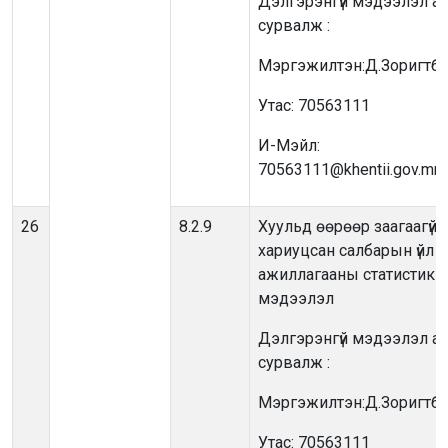
Дэлгэрэнгүй мэдээлэл ав
сурвалж :
Мэргэжилтэн:Д.Зоригтба
Утас: 70563111
И-Мэйл:
70563111@khentii.gov.mn
26
8.2.9
Хуульд өөрөөр заагаагүй 
хариуцсан салбарын үйл
ажиллагааны статистик
мэдээлэл
Дэлгэрэнгүй мэдээлэл ав
сурвалж :
Мэргэжилтэн:Д.Зоригтба
Утас: 70563111