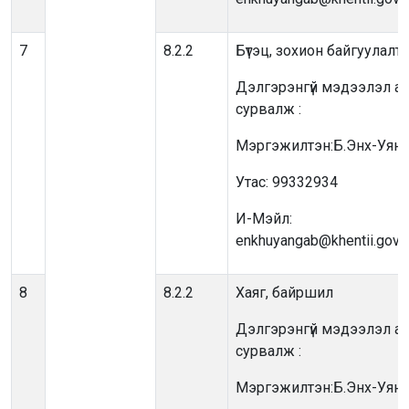
7
8.2.2
Бүтэц, зохион байгуулалт
Дэлгэрэнгүй мэдээлэл ав
сурвалж :
Мэргэжилтэн:Б.Энх-Уянг
Утас: 99332934
И-Мэйл:
enkhuyangab@khentii.gov.
8
8.2.2
Хаяг, байршил
Дэлгэрэнгүй мэдээлэл ав
сурвалж :
Мэргэжилтэн:Б.Энх-Уянг