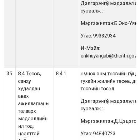
Дэлгэрэнгүй мэдээлэл ав
сурвалж :
Мэргэжилтэн:Б.Энх-Уянг
Утас: 99332934
И-Мэйл:
enkhuyangab@khentii.gov.
35
8.4 Төсөв,
8.4.1
өмнөх оны төсвийн гүйцэт
санхүү,
тухайн жилийн төсөв, да
худалдан
төсвийн төсөл
авах
Дэлгэрэнгүй мэдээлэл ав
ажиллагааны
сурвалж :
талаарх
мэдээллийн
Мэргэжилтэн:Д.Цэцэгсүр
ил тод,
нээлттэй
Утас: 94840723