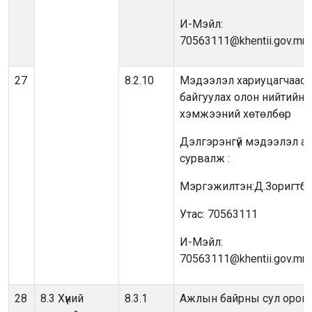
И-Мэйл:
70563111@khentii.gov.mn
27
8.2.10
Мэдээлэл хариуцагчаас 
байгуулах олон нийтийн 
хэмжээний хөтөлбөр
Дэлгэрэнгүй мэдээлэл ав
сурвалж :
Мэргэжилтэн:Д.Зоригтба
Утас: 70563111
И-Мэйл:
70563111@khentii.gov.mn
28
8.3 Хүний
8.3.1
Ажлын байрны сул орон