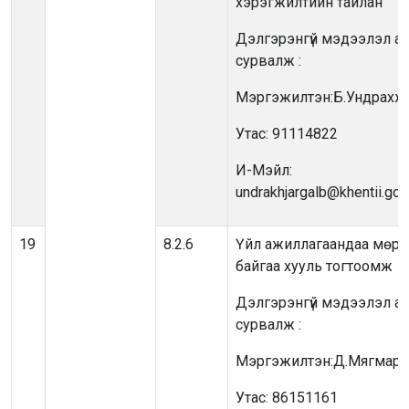
хэрэгжилтийн тайлан
Дэлгэрэнгүй мэдээлэл ав
сурвалж :
Мэргэжилтэн:Б.Ундрахж
Утас: 91114822
И-Мэйл:
undrakhjargalb@khentii.go
19
8.2.6
Үйл ажиллагаандаа мөр
байгаа хууль тогтоомж
Дэлгэрэнгүй мэдээлэл ав
сурвалж :
Мэргэжилтэн:Д.Мягмарб
Утас: 86151161