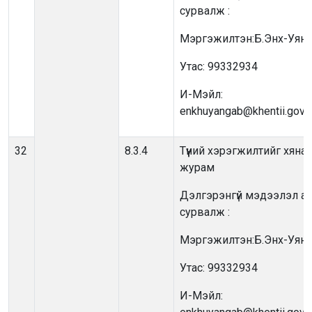
сурвалж :
Мэргэжилтэн:Б.Энх-Уянг
Утас: 99332934
И-Мэйл:
enkhuyangab@khentii.gov.
32
8.3.4
Түүний хэрэгжилтийг хянаж
журам
Дэлгэрэнгүй мэдээлэл ав
сурвалж :
Мэргэжилтэн:Б.Энх-Уянг
Утас: 99332934
И-Мэйл: