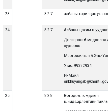
23
8.2.7
албаны харилцах утасны
24
8.2.7
Албаны цахим шуудангий
Дэлгэрэнгүй мэдээлэл ав
сурвалж :
Мэргэжилтэн:Б.Энх-Уянг
Утас: 99332934
И-Мэйл:
enkhuyangab@khentii.gov.
25
8.2.8
Өргөдөл, гомдлын
шийдвэрлэлтийн тайлан,