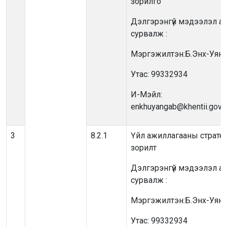
зорилго
Дэлгэрэнгүй мэдээлэл ав
сурвалж :
Мэргэжилтэн:Б.Энх-Уянг
Утас: 99332934
И-Мэйл:
enkhuyangab@khentii.gov.
3
8.2.1
Үйл ажиллагааны страте
зорилт
Дэлгэрэнгүй мэдээлэл ав
сурвалж :
Мэргэжилтэн:Б.Энх-Уянг
Утас: 99332934