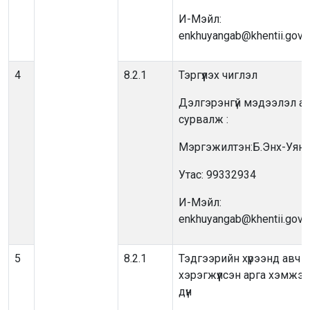
И-Мэйл:
enkhuyangab@khentii.gov.
4
8.2.1
Тэргүүлэх чиглэл
Дэлгэрэнгүй мэдээлэл ав
сурвалж :
Мэргэжилтэн:Б.Энх-Уянг
Утас: 99332934
И-Мэйл:
enkhuyangab@khentii.gov.
5
8.2.1
Тэдгээрийн хүрээнд авч
хэрэгжүүлсэн арга хэмжээ, т
дүн