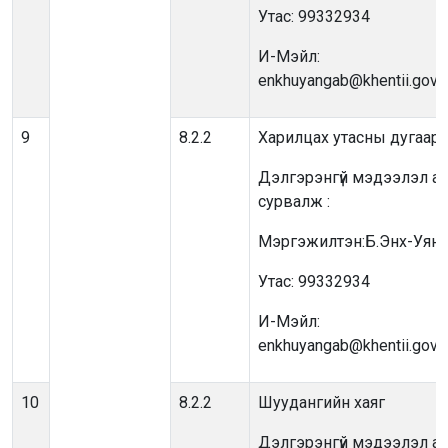
Утас: 99332934
И-Мэйл:
enkhuyangab@khentii.gov.
9
8.2.2
Харилцах утасны дугаар
Дэлгэрэнгүй мэдээлэл ав
сурвалж :
Мэргэжилтэн:Б.Энх-Уянг
Утас: 99332934
И-Мэйл:
enkhuyangab@khentii.gov.
10
8.2.2
Шуудангийн хаяг
Дэлгэрэнгүй мэдээлэл ав