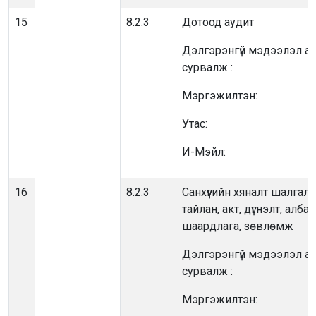
15
8.2.3
Дотоод аудит
Дэлгэрэнгүй мэдээлэл ав
сурвалж :
Мэргэжилтэн:
Утас:
И-Мэйл:
16
8.2.3
Санхүүгийн хяналт шалгал
тайлан, акт, дүгнэлт, албан
шаардлага, зөвлөмж
Дэлгэрэнгүй мэдээлэл ав
сурвалж :
Мэргэжилтэн: