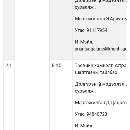
Дэлгэрэнгүй мэдээлэл ав
сурвалж :
Мэргэжилтэн:Э.Ариунтун
Утас: 91117954
И-Мэйл:
ariuntungalage@khentii.go
41
8.4.5
Төсвийн хэмнэлт, хэтрэлт,
шалтгааны тайлбар
Дэлгэрэнгүй мэдээлэл ав
сурвалж :
Мэргэжилтэн:Д.Цэцэгсүр
Утас: 94840723
И-Мэйл: