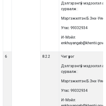
Дэлгэрэнгүй мэдээлэл ав
сурвалж :
Мэргэжилтэн:Б.Энх-Уянг
Утас: 99332934
И-Мэйл:
enkhuyangab@khentii.gov.
6
8.2.2
Чиг үүрэг
Дэлгэрэнгүй мэдээлэл ав
сурвалж :
Мэргэжилтэн:Б.Энх-Уянг
Утас: 99332934
И-Мэйл:
enkhuyangab@khentii.gov.