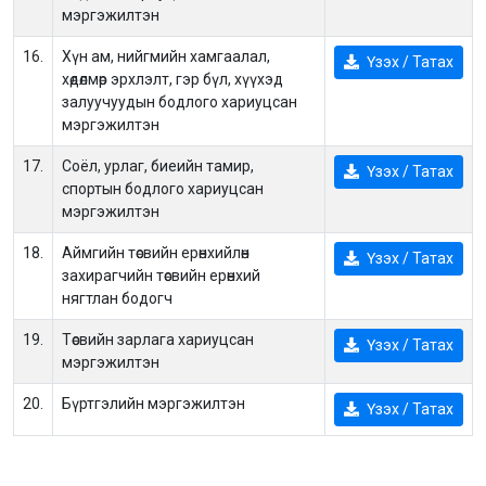
мэргэжилтэн
16.
Хүн ам, нийгмийн хамгаалал,
Үзэх / Татах
хөдөлмөр эрхлэлт, гэр бүл, хүүхэд
залуучуудын бодлого хариуцсан
мэргэжилтэн
17.
Соёл, урлаг, биеийн тамир,
Үзэх / Татах
спортын бодлого хариуцсан
мэргэжилтэн
18.
Аймгийн төсвийн ерөнхийлөн
Үзэх / Татах
захирагчийн төсвийн ерөнхий
нягтлан бодогч
19.
Төсвийн зарлага хариуцсан
Үзэх / Татах
мэргэжилтэн
20.
Бүртгэлийн мэргэжилтэн
Үзэх / Татах