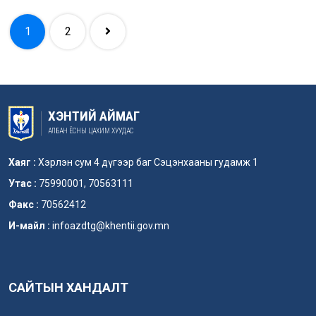
1
2
ХЭНТИЙ АЙМАГ
АЛБАН ЁСНЫ ЦАХИМ ХУУДАС
Хаяг :
Хэрлэн сум 4 дүгээр баг Сэцэнхааны гудамж 1
Утас :
75990001, 70563111
Факс :
70562412
И-майл :
infoazdtg@khentii.gov.mn
САЙТЫН ХАНДАЛТ