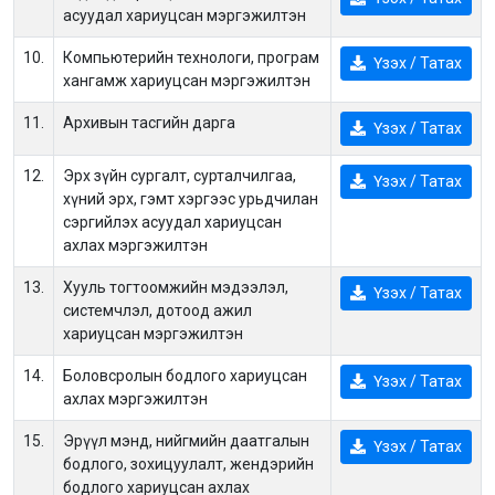
асуудал хариуцсан мэргэжилтэн
10.
Компьютерийн технологи, програм
Үзэх / Татах
хангамж хариуцсан мэргэжилтэн
11.
Архивын тасгийн дарга
Үзэх / Татах
12.
Эрх зүйн сургалт, сурталчилгаа,
Үзэх / Татах
хүний эрх, гэмт хэргээс урьдчилан
сэргийлэх асуудал хариуцсан
ахлах мэргэжилтэн
13.
Хууль тогтоомжийн мэдээлэл,
Үзэх / Татах
системчлэл, дотоод ажил
хариуцсан мэргэжилтэн
14.
Боловсролын бодлого хариуцсан
Үзэх / Татах
ахлах мэргэжилтэн
15.
Эрүүл мэнд, нийгмийн даатгалын
Үзэх / Татах
бодлого, зохицуулалт, жендэрийн
бодлого хариуцсан ахлах