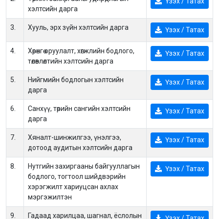
Үзэх / Татах
хэлтсийн дарга
3.
Хууль, эрх зүйн хэлтсийн дарга
Үзэх / Татах
4.
Хөрөнгө оруулалт, хөгжлийн бодлого,
Үзэх / Татах
төлөвлөлтийн хэлтсийн дарга
5.
Нийгмийн бодлогын хэлтсийн
Үзэх / Татах
дарга
6.
Санхүү, төрийн сангийн хэлтсийн
Үзэх / Татах
дарга
7.
Хяналт-шинжилгээ, үнэлгээ,
Үзэх / Татах
дотоод аудитын хэлтсийн дарга
8.
Нутгийн захиргааны байгууллагын
Үзэх / Татах
бодлого, тогтоол шийдвэрийн
хэрэгжилт хариуцсан ахлах
мэргэжилтэн
9.
Гадаад харилцаа, шагнал, ёслолын
Үзэх / Татах