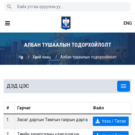
ENG
АЛБАН ТУШААЛЫН ТОДОРХОЙЛОЛТ
Нүүр
Хүний нөөц
Албан тушаалын тодорхойлолт
ДЭД ЦЭС
#
Гарчиг
Файл
1.
Засаг даргын Тамгын газрын дарга
Үзэх / Татах
2.
Төрийн захиргааны удирдлагын