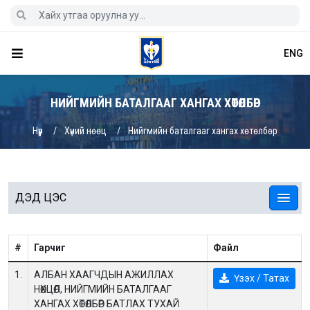
ENG
НИЙГМИЙН БАТАЛГААГ ХАНГАХ ХӨТӨЛБӨР
Нүүр
Хүний нөөц
Нийгмийн баталгааг хангах хөтөлбөр
ДЭД ЦЭС
#
Гарчиг
Файл
1.
АЛБАН ХААГЧДЫН АЖИЛЛАХ
Үзэх / Татах
НӨХЦӨЛ, НИЙГМИЙН БАТАЛГААГ
ХАНГАХ ХӨТӨЛБӨР БАТЛАХ ТУХАЙ