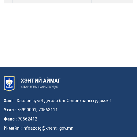
ХЭНТИЙ АЙМАГ
АЛБАН ЁСНЫ ЦАХИМ ХУУДАС
Хаяг :
Хэрлэн сум 4 дүгээр баг Сэцэнхааны гудамж 1
Утас :
75990001, 70563111
Факс :
70562412
И-майл :
infoazdtg@khentii.gov.mn