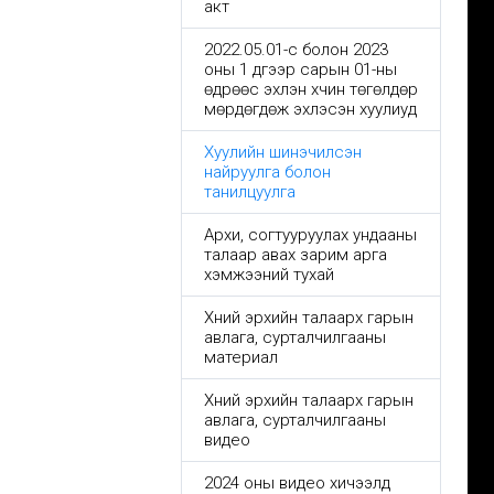
акт
2022.05.01-с болон 2023
оны 1 дүгээр сарын 01-ны
өдрөөс эхлэн хүчин төгөлдөр
мөрдөгдөж эхлэсэн хуулиуд
Хуулийн шинэчилсэн
найруулга болон
танилцуулга
Архи, согтууруулах ундааны
талаар авах зарим арга
хэмжээний тухай
Хүний эрхийн талаарх гарын
авлага, сурталчилгааны
материал
Хүний эрхийн талаарх гарын
авлага, сурталчилгааны
видео
2024 оны видео хичээлүүд