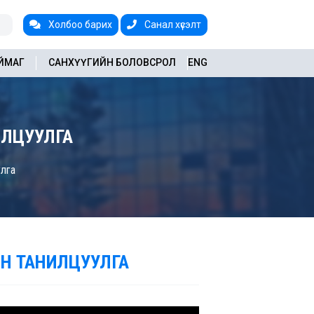
Холбоо барих
Санал хүсэлт
АЙМАГ
САНХҮҮГИЙН БОЛОВСРОЛ
ENG
ИЛЦУУЛГА
улга
Н ТАНИЛЦУУЛГА