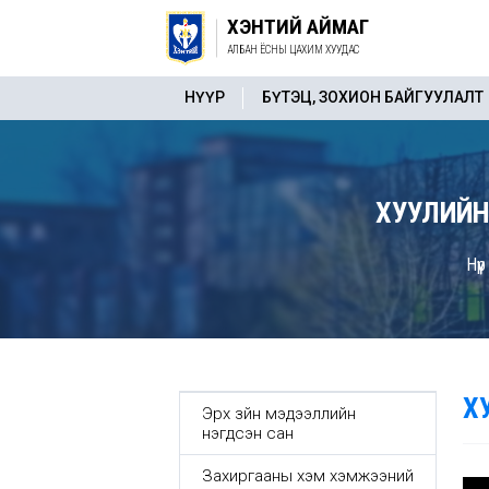
ХЭНТИЙ АЙМАГ
АЛБАН ЁСНЫ ЦАХИМ ХУУДАС
НҮҮР
БҮТЭЦ, ЗОХИОН БАЙГУУЛАЛТ
ХУУЛИЙН
Нүүр
Х
Эрх зүйн мэдээллийн
нэгдсэн сан
Захиргааны хэм хэмжээний