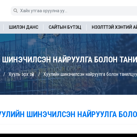
ШИЛЭН ДАНС
САЙТЫН БҮТЭЦ
НЭЭЛТТЭЙ ХЭНТИЙ 
 ШИНЭЧИЛСЭН НАЙРУУЛГА БОЛОН ТАН
Хууль эрх зүй
Хуулийн шинэчилсэн найруулга болон танилцу
УУЛИЙН ШИНЭЧИЛСЭН НАЙРУУЛГА БОЛО