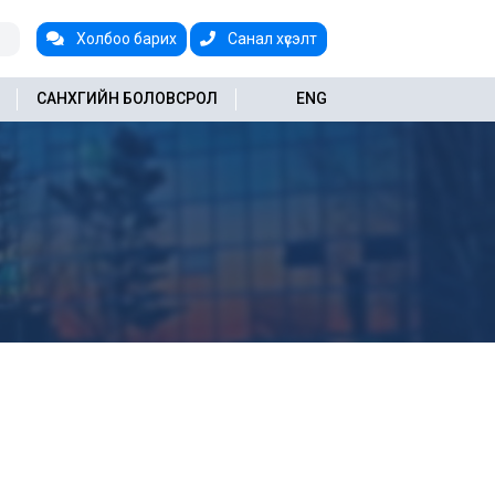
Холбоо барих
Санал хүсэлт
САНХҮҮГИЙН БОЛОВСРОЛ
ENG