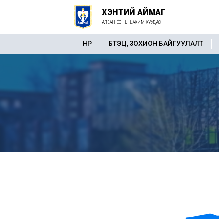
ХЭНТИЙ АЙМАГ
АЛБАН ЁСНЫ ЦАХИМ ХУУДАС
НҮҮР
БҮТЭЦ, ЗОХИОН БАЙГУУЛАЛТ