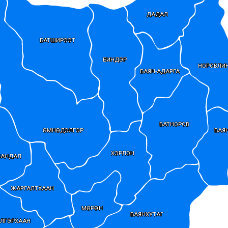
ДАДАЛ
БАТШИРЭЭТ
БИНДЭР
НОРОВЛИ
БАЯН-АДАРГА
БАТНОРОВ
ӨМНӨДЭЛГЭР
БАЯ
ХЭРЛЭН
МАНДАЛ
ЖАРГАЛТХААН
МӨРӨН
БАЯНХУТАГ
ЛГЭРХААН