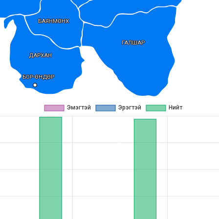
БАЯНМӨНХ
ГАЛШАР
ДАРХАН
БОР-ӨНДӨР