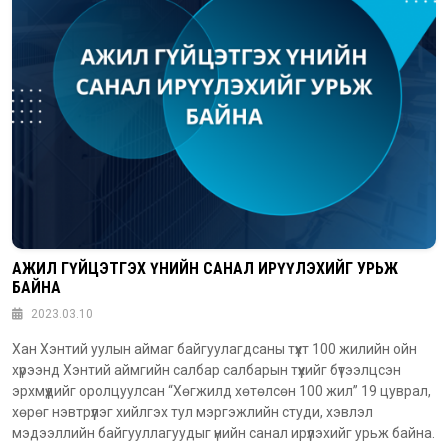
АЖИЛ ГҮЙЦЭТГЭХ ҮНИЙН САНАЛ ИРҮҮЛЭХИЙГ УРЬЖ
БАЙНА
2023.03.10
Хан Хэнтий уулын аймаг байгуулагдсаны түүхт 100 жилийн ойн
хүрээнд Хэнтий аймгийн салбар салбарын түүхийг бүтээлцсэн
эрхмүүдийг оролцуулсан “Хөгжилд хөтөлсөн 100 жил” 19 цуврал,
хөрөг нэвтрүүлэг хийлгэх тул мэргэжлийн студи, хэвлэл
мэдээллийн байгууллагуудыг үнийн санал ирүүлэхийг урьж байна.