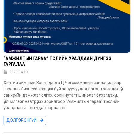
“АМЖИЛТЫН ГАРАА” ТӨСЛИЙН УРАЛДААН ДҮНГЭЭ
ГАРГАЛАА
2023.04.10
Хэнтий аймгийн Засаг дарга Ц.Чогсомжавын санаачилгаар
гарааны бизнесээ эхлүүлж буй залуучуудад эргэн төлөгдөхгүй
санхүүгийн дэмжлэг олгох, орон нутагт шинэлэг бүтээгдэхүүн,
үйлчилгээг нэвтрүүлэх зорилгоор “Амжилтын гараа” төслийн
уралдааныг анх удаа зарласан.
ДЭЛГЭРЭНГҮЙ