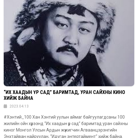
“ИХ ХААДЫН ҮР САД” БАРИМТАД, УРАН САЙХНЫ КИНО
ХИЙЖ БАЙНА
2023.04.13
#Хэнтий_100 Хан Хэнтий уулын аймаг байгуулагдсаны 100
жилийн ойн хүрээнд “Их хаадын үр сад” баримтад уран сайхны
киног Монгол Улсын Ардын жүжигчин Агваанцэрэнгийн
Энхтайван найруулан, “Идуган энтертаймент" хийж байна.