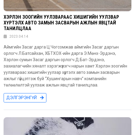
ХЭРЛЭН ЗООГИЙН УУЛЗВАРААС ХИШИГИЙН УУЛЗВАР
ХҮРТЭЛХ АВТО ЗАМЫН ЗАСВАРЫН АЖЛЫН ЯВЦТАЙ
ТАНИЛЦЛАА
2023.04.14
Аймгийн Засаг дарга Ц.Чогсомжав аймгийн Засаг даргын
орлогч Л.Батсайхан, ХБТХОХ-ийн дарга Э.Мөнх-Эрдэнэ,
Хэрлэн сумын Засаг даргын орлогч Д.Бат-Эрдэнэ,
захиалагчийн хяналт хэрэгжүүлэгч нарын хамт Хэрлэн зоогийн
уулзвараас хишигийн уулзар хүртэлх авто замын засварын
ажлыг гүйцэтгэж буй “Хушингарын навч” компанийн
төлөөлөлтэй уулзаж ажлын явцтай танилцлаа.
ДЭЛГЭРЭНГҮЙ