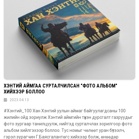
ХЭНТИЙ АЙМГАА СУРТАЛЧИЛСАН "ФОТО АЛЬБОМ"
ХИЙХЭЭР БОЛЛОО
2023.04.13
#Хэнтий_100 Хан Хэнтий уулын аймаг байгуулагдсаны 100
жилийн ойд зориулж Хэнтий аймгийн түүхэн дурсгалт газруудыг
фото зургаар танилцуулж, нийтэд сурталчлах зорилгоор фото
альбом хийлгэхээр боллоо. Тус номыг чөлөөт уран бүтээлч,
гэрэл зурагчин Г.Баясгалантөгс хийхээр болж, өнөөдөр