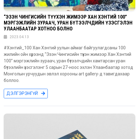
“ЭЗЭН ЧИНГИСИЙН ТҮҮХЭН ЖИМЭЭР ХАН ХЭНТИЙ 100”
МЭРГЭЖЛИЙН ЗУРААЧ, УРАН БҮТЭЭЛЧДИЙН ҮЗЭСГЭЛЭН
УЛААНБААТАР ХОТНОО БОЛНО
2023.04.13
#Хэнтий_100 Хан Хэнтий уулын аймаг байгуулагдсаны 100
жилийн ойн хүрээнд “Эзэн Чингисийн түүхэн жимээр Хан Хэнтий
100” мэргэжлийн зураач, уран бүтээлчдийн хамтарсан уран
бүтээлийн үзэсгэлэнг 5 сарын 27-ноос эхлэн Улаанбаатар хотод
Монголын урчуудын эвлэл хорооны art gallery-д тавигдахаар
боллоо.
ДЭЛГЭРЭНГҮЙ