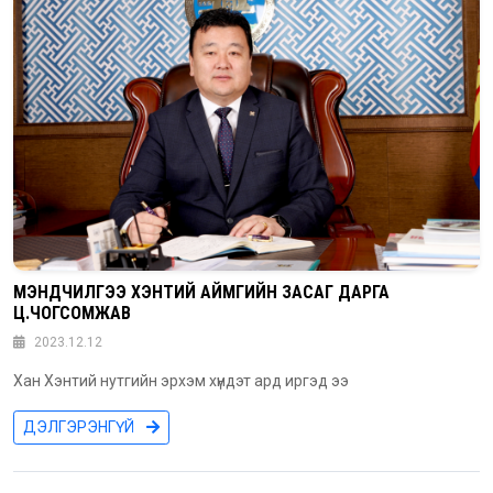
МЭНДЧИЛГЭЭ ХЭНТИЙ АЙМГИЙН ЗАСАГ ДАРГА
Ц.ЧОГСОМЖАВ
2023.12.12
Хан Хэнтий нутгийн эрхэм хүндэт ард иргэд ээ
ДЭЛГЭРЭНГҮЙ