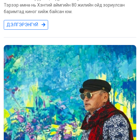
Тэрээр өмнө нь Хэнтий аймгийн 80 жилийн ойд зориулсан
баримтад киног хийж байсан юм.
ДЭЛГЭРЭНГҮЙ