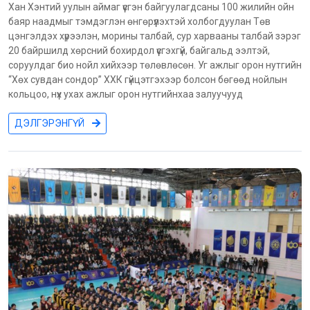
Хан Хэнтий уулын аймаг үүсгэн байгуулагдсаны 100 жилийн ойн
баяр наадмыг тэмдэглэн өнгөрүүлэхтэй холбогдуулан Төв
цэнгэлдэх хүрээлэн, морины талбай, сур харвааны талбай зэрэг
20 байршилд хөрсний бохирдол үүсгэхгүй, байгальд ээлтэй,
соруулдаг био нойл хийхээр төлөвлөсөн. Уг ажлыг орон нутгийн
“Хөх сувдан сондор” ХХК гүйцэтгэхээр болсон бөгөөд нойлын
кольцоо, нүх ухах ажлыг орон нутгийнхаа залуучууд
ДЭЛГЭРЭНГҮЙ