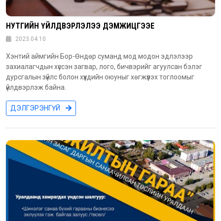
НУТГИЙН ҮЙЛДВЭРЛЭЛЭЭ ДЭМЖИЦГЭЭЕ
2023.04.10
Хэнтий аймгийн Бор-Өндөр суманд мод модон эдлэлээр
захиалагчдын хүссэн загвар, лого, бичвэрийг агуулсан бэлэг
дурсгалын зүйлс болон хүүхдийн оюуныг хөгжүүлэх тоглоомыг
үйлдвэрлэж байна.
ДЭЛГЭРЭНГҮЙ