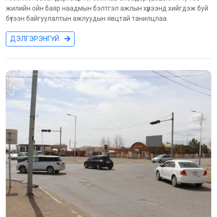
жилийн ойн баяр наадмын бэлтгэл ажлын хүрээнд хийгдэж буй
бүтээн байгуулалтын ажлуудын явцтай танилцлаа.
ДЭЛГЭРЭНГҮЙ