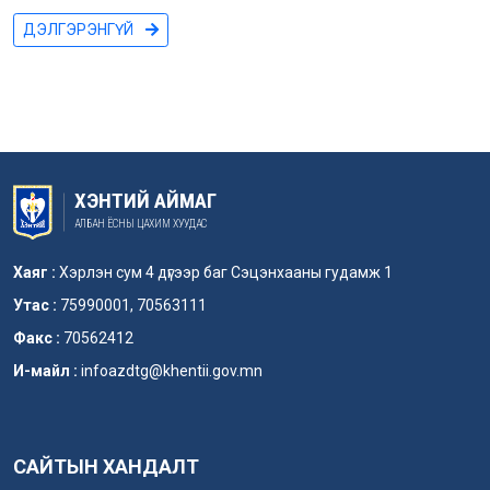
ДЭЛГЭРЭНГҮЙ
ХЭНТИЙ АЙМАГ
АЛБАН ЁСНЫ ЦАХИМ ХУУДАС
Хаяг :
Хэрлэн сум 4 дүгээр баг Сэцэнхааны гудамж 1
Утас :
75990001, 70563111
Факс :
70562412
И-майл :
infoazdtg@khentii.gov.mn
САЙТЫН ХАНДАЛТ