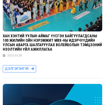
ХАН ХЭНТИЙ УУЛЫН АЙМАГ ҮҮСГЭН БАЙГУУЛАГДСАНЫ
100 ЖИЛИЙН ОЙН НЭРЭМЖИТ МВХ-НЫ ИДЭРЧҮҮДИЙН
УЛСЫН АВАРГА ШАЛГАРУУЛАХ ВОЛЕЙБОЛЫН ТЭМЦЭЭНИЙ
НЭЭЛТИЙН ҮЙЛ АЖИЛЛАГАА
2023.03.28
ДЭЛГЭРЭНГҮЙ