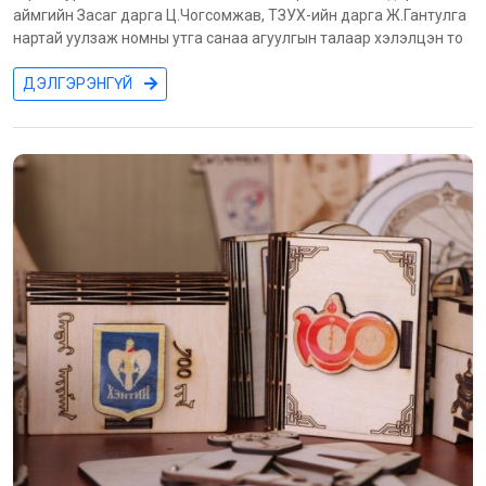
аймгийн Засаг дарга Ц.Чогсомжав, ТЗУХ-ийн дарга Ж.Гантулга
нартай уулзаж номны утга санаа агуулгын талаар хэлэлцэн то
ДЭЛГЭРЭНГҮЙ