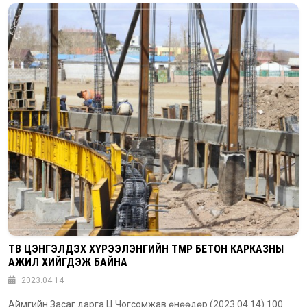
ТӨВ ЦЭНГЭЛДЭХ ХҮРЭЭЛЭНГИЙН ТӨМӨР БЕТОН КАРКАЗНЫ
АЖИЛ ХИЙГДЭЖ БАЙНА
2023.04.14
Аймгийн Засаг дарга Ц.Чогсомжав өнөөдөр (2023.04.14) 100