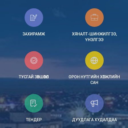
ЗАХИРАМЖ
ХЯНАЛТ-ШИНЖИЛГЭЭ,
ҮНЭЛГЭЭ
ТУСГАЙ ЗӨВШӨӨРӨЛ
ОРОН НУТГИЙН ХӨГЖЛИЙН
САН
ТЕНДЕР
ДУУДЛАГА ХУДАЛДАА