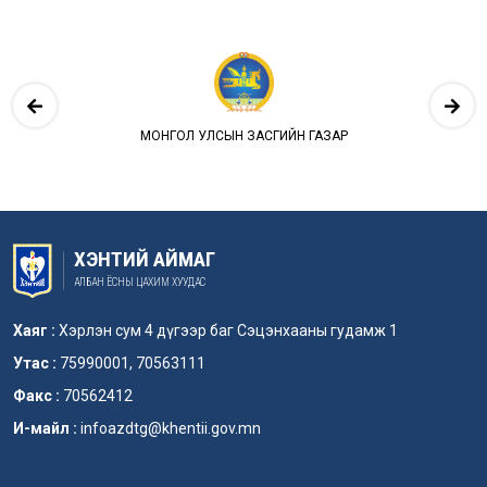
ЭЭН АВАХ
МОНГОЛ УЛСЫН ЗАСГИЙН ГАЗАР
ИМ ТАЛБАР
ХЭНТИЙ АЙМАГ
АЛБАН ЁСНЫ ЦАХИМ ХУУДАС
Хаяг :
Хэрлэн сум 4 дүгээр баг Сэцэнхааны гудамж 1
Утас :
75990001, 70563111
Факс :
70562412
И-майл :
infoazdtg@khentii.gov.mn