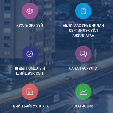
ХУУЛЬ ЭРХ ЗҮЙ
АВЛИГААС УРЬДЧИЛАН
СЭРГИЙЛЭХ ҮЙЛ
АЖИЛЛАГАА
ӨРГӨДӨЛ, ГОМДЛЫН
САНАЛ АСУУЛГА
ШИЙДВЭРЛЭЛТ
ТӨРИЙН БАЙГУУЛЛАГА
СТАТИСТИК