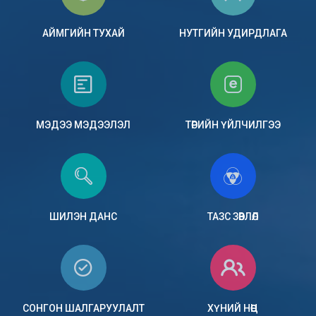
АЙМГИЙН ТУХАЙ
НУТГИЙН УДИРДЛАГА
МЭДЭЭ МЭДЭЭЛЭЛ
ТӨРИЙН ҮЙЛЧИЛГЭЭ
ШИЛЭН ДАНС
ТАЗС ЗӨВЛӨЛ
СОНГОН ШАЛГАРУУЛАЛТ
ХҮНИЙ НӨӨЦ