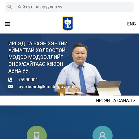
ENG
ИРГЭД ТА БҮХЭН ХЭНТИЙ
АЙМАГТАЙ ХОЛБООТОЙ
МЭДЭЭ МЭДЭЭЛЛИЙГ
ЭНЭХҮҮ САЙТААС ХҮЛЭЭН
АВНА УУ.
75990001
ayurbunid@khentii.gov.mn
ИРГЭН ТА САНАЛ ХҮС