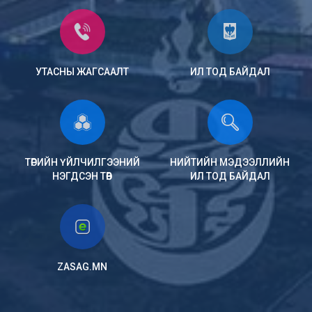
УТАСНЫ ЖАГСААЛТ
ИЛ ТОД БАЙДАЛ
ТӨРИЙН ҮЙЛЧИЛГЭЭНИЙ
НИЙТИЙН МЭДЭЭЛЛИЙН
НЭГДСЭН ТӨВ
ИЛ ТОД БАЙДАЛ
ZASAG.MN