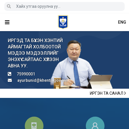
ENG
ИРГЭД ТА БҮХЭН ХЭНТИЙ
АЙМАГТАЙ ХОЛБООТОЙ
МЭДЭЭ МЭДЭЭЛЛИЙГ
ЭНЭХҮҮ САЙТААС ХҮЛЭЭН
АВНА УУ.
75990001
ayurbunid@khentii.gov.mn
ИРГЭН ТА САНАЛ ХҮС