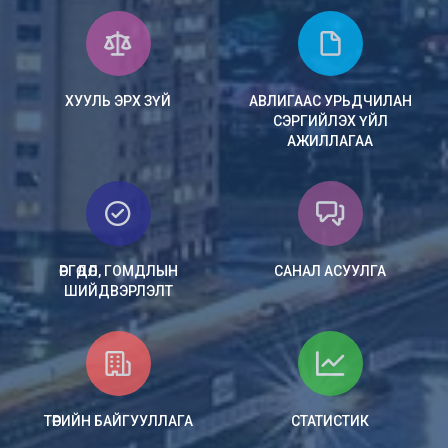
ХУУЛЬ ЭРХ ЗҮЙ
АВЛИГААС УРЬДЧИЛАН
СЭРГИЙЛЭХ ҮЙЛ
АЖИЛЛАГАА
ӨРГӨДӨЛ, ГОМДЛЫН
САНАЛ АСУУЛГА
ШИЙДВЭРЛЭЛТ
ТӨРИЙН БАЙГУУЛЛАГА
СТАТИСТИК