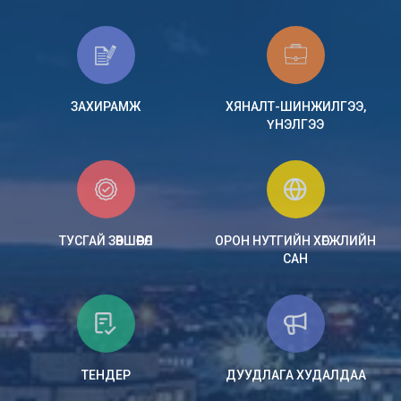
ЗАХИРАМЖ
ХЯНАЛТ-ШИНЖИЛГЭЭ,
ҮНЭЛГЭЭ
ТУСГАЙ ЗӨВШӨӨРӨЛ
ОРОН НУТГИЙН ХӨГЖЛИЙН
САН
ТЕНДЕР
ДУУДЛАГА ХУДАЛДАА