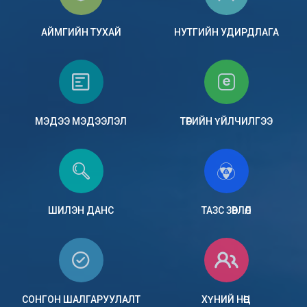
АЙМГИЙН ТУХАЙ
НУТГИЙН УДИРДЛАГА
МЭДЭЭ МЭДЭЭЛЭЛ
ТӨРИЙН ҮЙЛЧИЛГЭЭ
ШИЛЭН ДАНС
ТАЗС ЗӨВЛӨЛ
СОНГОН ШАЛГАРУУЛАЛТ
ХҮНИЙ НӨӨЦ