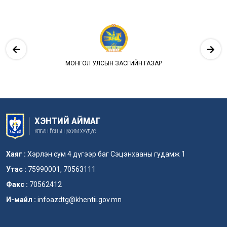
ЭЭН АВАХ
МОНГОЛ УЛСЫН ЗАСГИЙН ГАЗАР
ИМ ТАЛБАР
ХЭНТИЙ АЙМАГ
АЛБАН ЁСНЫ ЦАХИМ ХУУДАС
Хаяг :
Хэрлэн сум 4 дүгээр баг Сэцэнхааны гудамж 1
Утас :
75990001, 70563111
Факс :
70562412
И-майл :
infoazdtg@khentii.gov.mn