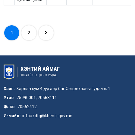
1
2
ХЭНТИЙ АЙМАГ
АЛБАН ЁСНЫ ЦАХИМ ХУУДАС
Хаяг :
Хэрлэн сум 4 дүгээр баг Сэцэнхааны гудамж 1
Утас :
75990001, 70563111
Факс :
70562412
И-майл :
infoazdtg@khentii.gov.mn