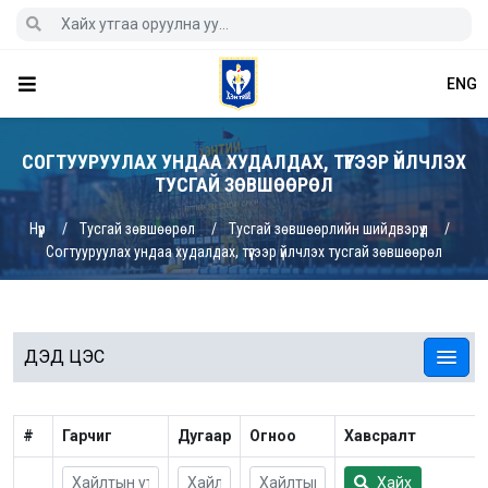
ENG
СОГТУУРУУЛАХ УНДАА ХУДАЛДАХ, ТҮҮГЭЭР ҮЙЛЧЛЭХ
ТУСГАЙ ЗӨВШӨӨРӨЛ
Нүүр
Тусгай зөвшөөрөл
Тусгай зөвшөөрлийн шийдвэрүүд
Согтууруулах ундаа худалдах, түүгээр үйлчлэх тусгай зөвшөөрөл
ДЭД ЦЭС
#
Гарчиг
Дугаар
Огноо
Хавсралт
Хайх