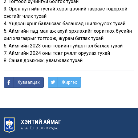
2. Тогтоол хүчингүй болгох тухай.
3. Орон нутгийн тусгай хэрэгцээний газраас тодорхой
хэсгийг чөлөөлөх тухай
4. Үндсэн хөрөнгө балансаас балансад шилжүүлэх тухай
5. Аймгийн төвд мал аж ахуй эрхлэхийг хориглох бүсийн
хил хязгаарыг тогтоож, журам батлах тухай
6. Аймгийн 2023 оны төсвийн гүйцэтгэл батлах тухай
7. Аймгийн 2024 оны төсөвт өөрчлөлт оруулах тухай
8. Санал дэмжиж, уламжлах тухай
Хуваалцах
Жиргэх
ХЭНТИЙ АЙМАГ
АЛБАН ЁСНЫ ЦАХИМ ХУУДАС