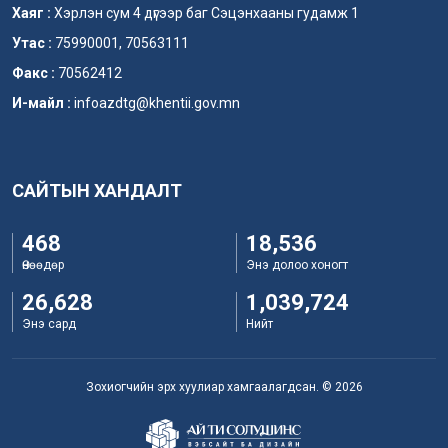
Хаяг :
Хэрлэн сум 4 дүгээр баг Сэцэнхааны гудамж 1
Утас :
75990001, 70563111
Факс :
70562412
И-майл :
infoazdtg@khentii.gov.mn
САЙТЫН ХАНДАЛТ
468
18,536
Өнөөдөр
Энэ долоо хоногт
26,628
1,039,724
Энэ сард
Нийт
Зохиогчийн эрх хуулиар хамгаалагдсан. © 2026