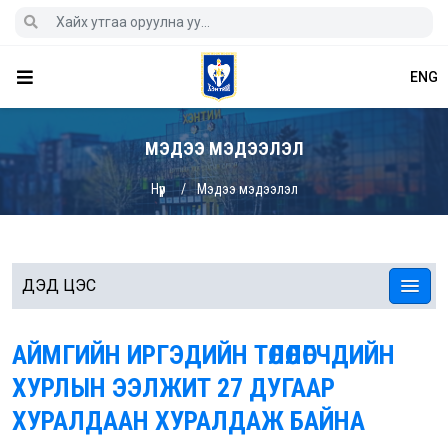
ENG
МЭДЭЭ МЭДЭЭЛЭЛ
Нүүр
Мэдээ мэдээлэл
ДЭД ЦЭС
АЙМГИЙН ИРГЭДИЙН ТӨЛӨӨЛӨГЧДИЙН
ХУРЛЫН ЭЭЛЖИТ 27 ДУГААР
ХУРАЛДААН ХУРАЛДАЖ БАЙНА