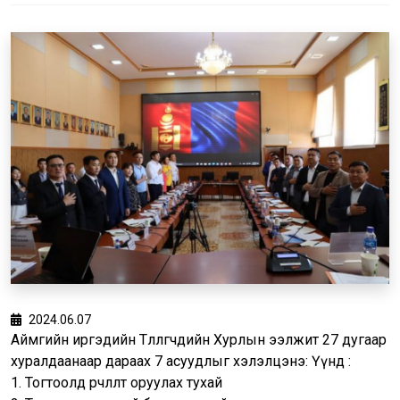
2024.06.07
Аймгийн иргэдийн Төлөөлөгчдийн Хурлын ээлжит 27 дугаар
хуралдаанаар дараах 7 асуудлыг хэлэлцэнэ: Үүнд :
1. Тогтоолд өөрчлөлт оруулах тухай