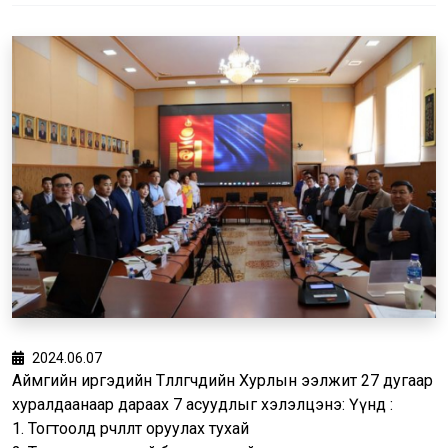
2024.06.07
Аймгийн иргэдийн Төлөөлөгчдийн Хурлын ээлжит 27 дугаар
хуралдаанаар дараах 7 асуудлыг хэлэлцэнэ: Үүнд :
1. Тогтоолд өөрчлөлт оруулах тухай