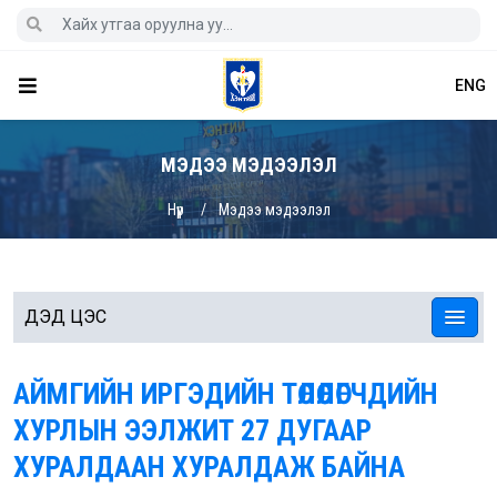
ENG
МЭДЭЭ МЭДЭЭЛЭЛ
Нүүр
Мэдээ мэдээлэл
ДЭД ЦЭС
АЙМГИЙН ИРГЭДИЙН ТӨЛӨӨЛӨГЧДИЙН
ХУРЛЫН ЭЭЛЖИТ 27 ДУГААР
ХУРАЛДААН ХУРАЛДАЖ БАЙНА