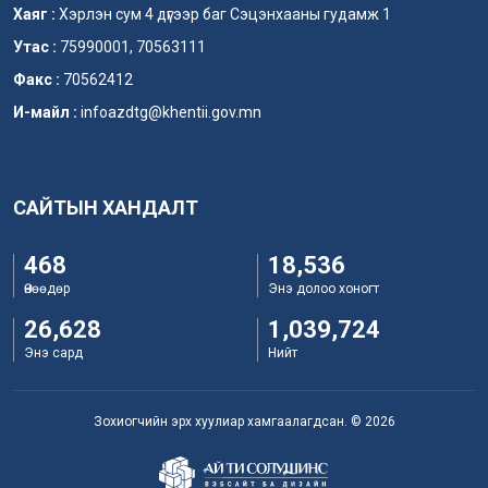
Хаяг :
Хэрлэн сум 4 дүгээр баг Сэцэнхааны гудамж 1
Утас :
75990001, 70563111
Факс :
70562412
И-майл :
infoazdtg@khentii.gov.mn
САЙТЫН ХАНДАЛТ
468
18,536
Өнөөдөр
Энэ долоо хоногт
26,628
1,039,724
Энэ сард
Нийт
Зохиогчийн эрх хуулиар хамгаалагдсан. © 2026