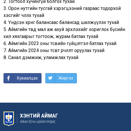
2. Тогтоол хүчингүй болгох тухай.
3. Орон нутгийн тусгай хэрэгцээний газраас тодорхой
хэсгийг чөлөөлөх тухай
4. Үндсэн хөрөнгө балансаас балансад шилжүүлэх тухай
5. Аймгийн төвд мал аж ахуй эрхлэхийг хориглох бүсийн
хил хязгаарыг тогтоож, журам батлах тухай
6. Аймгийн 2023 оны төсвийн гүйцэтгэл батлах тухай
7. Аймгийн 2024 оны төсөвт өөрчлөлт оруулах тухай
8. Санал дэмжиж, уламжлах тухай
Хуваалцах
Жиргэх
ХЭНТИЙ АЙМАГ
АЛБАН ЁСНЫ ЦАХИМ ХУУДАС