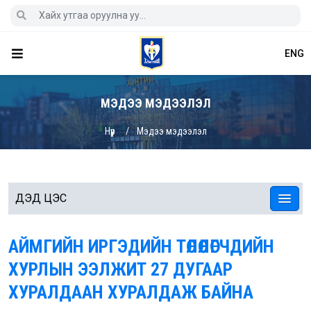
ENG
МЭДЭЭ МЭДЭЭЛЭЛ
Нүүр
Мэдээ мэдээлэл
ДЭД ЦЭС
АЙМГИЙН ИРГЭДИЙН ТӨЛӨӨЛӨГЧДИЙН
ХУРЛЫН ЭЭЛЖИТ 27 ДУГААР
ХУРАЛДААН ХУРАЛДАЖ БАЙНА