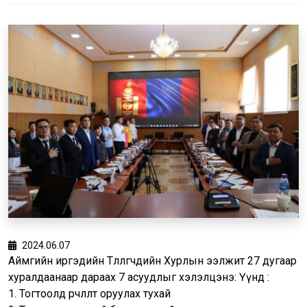
2024.06.07
Аймгийн иргэдийн Төлөөлөгчдийн Хурлын ээлжит 27 дугаар
хуралдаанаар дараах 7 асуудлыг хэлэлцэнэ: Үүнд :
1. Тогтоолд өөрчлөлт оруулах тухай