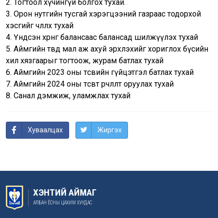
2. Тогтоол хүчингүй болгох тухай.
3. Орон нутгийн тусгай хэрэгцээний газраас тодорхой
хэсгийг чөлөөлөх тухай
4. Үндсэн хөрөнгө балансаас балансад шилжүүлэх тухай
5. Аймгийн төвд мал аж ахуй эрхлэхийг хориглох бүсийн
хил хязгаарыг тогтоож, журам батлах тухай
6. Аймгийн 2023 оны төсвийн гүйцэтгэл батлах тухай
7. Аймгийн 2024 оны төсөвт өөрчлөлт оруулах тухай
8. Санал дэмжиж, уламжлах тухай
Хуваалцах
Жиргэх
ХЭНТИЙ АЙМАГ
АЛБАН ЁСНЫ ЦАХИМ ХУУДАС