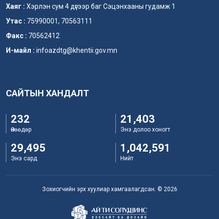
Хаяг :
Хэрлэн сум 4 дүгээр баг Сэцэнхааны гудамж 1
Утас :
75990001, 70563111
Факс :
70562412
И-майл :
infoazdtg@khentii.gov.mn
САЙТЫН ХАНДАЛТ
232
21,403
Өнөөдөр
Энэ долоо хоногт
29,495
1,042,591
Энэ сард
Нийт
Зохиогчийн эрх хуулиар хамгаалагдсан. © 2026