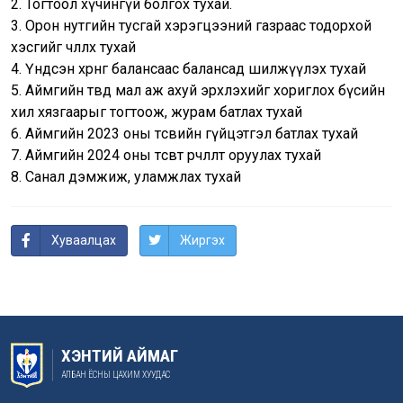
2. Тогтоол хүчингүй болгох тухай.
3. Орон нутгийн тусгай хэрэгцээний газраас тодорхой
хэсгийг чөлөөлөх тухай
4. Үндсэн хөрөнгө балансаас балансад шилжүүлэх тухай
5. Аймгийн төвд мал аж ахуй эрхлэхийг хориглох бүсийн
хил хязгаарыг тогтоож, журам батлах тухай
6. Аймгийн 2023 оны төсвийн гүйцэтгэл батлах тухай
7. Аймгийн 2024 оны төсөвт өөрчлөлт оруулах тухай
8. Санал дэмжиж, уламжлах тухай
Хуваалцах
Жиргэх
ХЭНТИЙ АЙМАГ
АЛБАН ЁСНЫ ЦАХИМ ХУУДАС