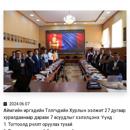
2024.06.07
Аймгийн иргэдийн Төлөөлөгчдийн Хурлын ээлжит 27 дугаар
хуралдаанаар дараах 7 асуудлыг хэлэлцэнэ: Үүнд :
1. Тогтоолд өөрчлөлт оруулах тухай