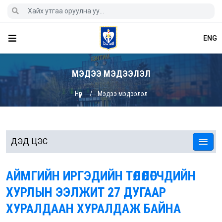
ENG
МЭДЭЭ МЭДЭЭЛЭЛ
Нүүр
Мэдээ мэдээлэл
ДЭД ЦЭС
АЙМГИЙН ИРГЭДИЙН ТӨЛӨӨЛӨГЧДИЙН
ХУРЛЫН ЭЭЛЖИТ 27 ДУГААР
ХУРАЛДААН ХУРАЛДАЖ БАЙНА