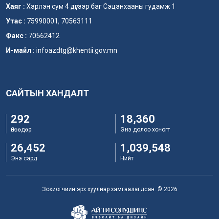
Хаяг :
Хэрлэн сум 4 дүгээр баг Сэцэнхааны гудамж 1
Утас :
75990001, 70563111
Факс :
70562412
И-майл :
infoazdtg@khentii.gov.mn
САЙТЫН ХАНДАЛТ
292
18,360
Өнөөдөр
Энэ долоо хоногт
26,452
1,039,548
Энэ сард
Нийт
Зохиогчийн эрх хуулиар хамгаалагдсан. © 2026