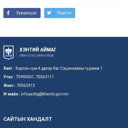
Хуваалцах
Жиргэх
ХЭНТИЙ АЙМАГ
АЛБАН ЁСНЫ ЦАХИМ ХУУДАС
Хаяг :
Хэрлэн сум 4 дүгээр баг Сэцэнхааны гудамж 1
Утас :
75990001, 70563111
Факс :
70562412
И-майл :
infoazdtg@khentii.gov.mn
САЙТЫН ХАНДАЛТ