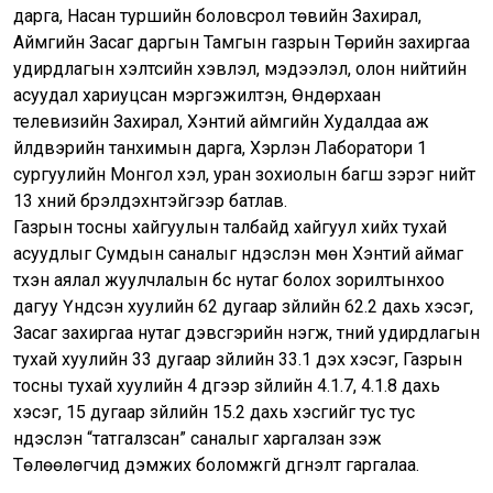
дарга, Насан туршийн боловсрол төвийн Захирал,
Аймгийн Засаг даргын Тамгын газрын Төрийн захиргаа
удирдлагын хэлтсийн хэвлэл, мэдээлэл, олон нийтийн
асуудал хариуцсан мэргэжилтэн, Өндөрхаан
телевизийн Захирал, Хэнтий аймгийн Худалдаа аж
үйлдвэрийн танхимын дарга, Хэрлэн Лаборатори 1
сургуулийн Монгол хэл, уран зохиолын багш зэрэг нийт
13 хүний бүрэлдэхүүнтэйгээр батлав.
Газрын тосны хайгуулын талбайд хайгуул хийх тухай
асуудлыг Сумдын саналыг үндэслэн мөн Хэнтий аймаг
түүхэн аялал жуулчлалын бүс нутаг болох зорилтынхоо
дагуу Үндсэн хуулийн 62 дугаар зүйлийн 62.2 дахь хэсэг,
Засаг захиргаа нутаг дэвсгэрийн нэгж, түүний удирдлагын
тухай хуулийн 33 дугаар зүйлийн 33.1 дэх хэсэг, Газрын
тосны тухай хуулийн 4 дүгээр зүйлийн 4.1.7, 4.1.8 дахь
хэсэг, 15 дугаар зүйлийн 15.2 дахь хэсгийг тус тус
үндэслэн “татгалзсан” саналыг харгалзан үзэж
Төлөөлөгчид дэмжих боломжгүй дүгнэлт гаргалаа.