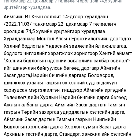
танхимаар 22, цахимаар 7 төлөөлөгч оролцож 74,5 хувийн
ирцтэйгээр хуралдлаа.
Аймгийн ИТХ-ын ээлжит 14-дүгээр хуралдаан
/2022.11.03/ танхимаар 22, цахимаар 7 төлөөлөгч
оролцож 74,5 хувийн ирцтэйгээр хуралдлаа.
Хуралдаанаар Монгол Улсын Ерөнхийлөгчийн дэргэдэх
Хэлний бодлогын Үндэсний зөвлөлийн үйл ажиллагаа,
бодлого чиглэлийг хэрэгжүүлэх зорилгоор Хэнтий аймагт
“Хэлний бодлогын үндэсний зөвлөлийн салбар зөвлөл”-
ийг шинэчлэн байгуулсан бөгөөд даргаар Аймгийн
Засаг дарга,Нарийн бичгийн даргаар Боловсрол,
шинжлэх ухааны газрын эх хэлний судлагдахуун
хариуцсан мэргэжилтэн, гишүүдээр Аймгийн иргэдийн
Төлөөлөгчдийн Хурлын Нарийн бичгийн дарга бөгөөд
Ажлын албаны дарга, Аймгийн Засаг даргын Тамгын
газрын Төрийн захиргаа удирдлагын хэлтсийн дарга,
Аймгийн Засаг даргын Тамгын газрын Нийгмийн
Бодлогын хэлтсийн дарга, Хэрлэн сумын Засаг дарга,
Архивын тасгийн дарга, Стандарт, хэмжил зүйн хэлтсийн