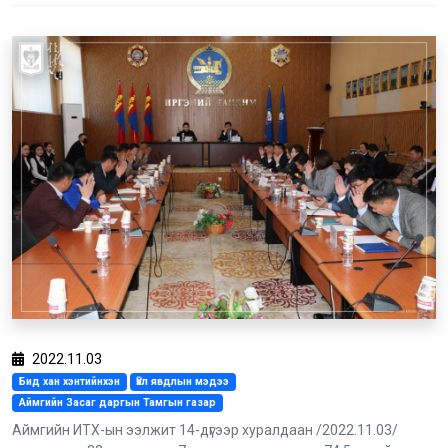
2022.11.03
Бид хан хэнтийнхэн
Үйл явдлын мэдээ
Аймгийн Засаг даргын Тамгын газар
Аймгийн ИТХ-ын ээлжит 14-дүгээр хуралдаан /2022.11.03/