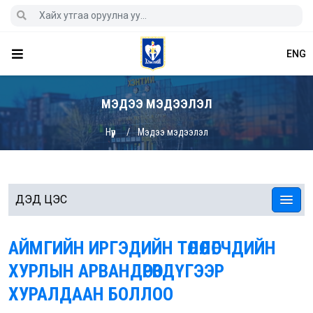
ENG
МЭДЭЭ МЭДЭЭЛЭЛ
Нүүр
Мэдээ мэдээлэл
ДЭД ЦЭС
АЙМГИЙН ИРГЭДИЙН ТӨЛӨӨЛӨГЧДИЙН
ХУРЛЫН АРВАНДӨРӨВДҮГЭЭР
ХУРАЛДААН БОЛЛОО