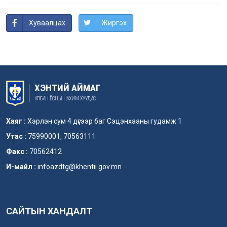
Хуваалцах
Жиргэх
ХЭНТИЙ АЙМАГ
АЛБАН ЁСНЫ ЦАХИМ ХУУДАС
Хаяг :
Хэрлэн сум 4 дүгээр баг Сэцэнхааны гудамж 1
Утас :
75990001, 70563111
Факс :
70562412
И-майл :
infoazdtg@khentii.gov.mn
САЙТЫН ХАНДАЛТ