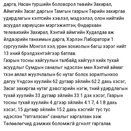
дарга, Насан туршийн боловсрол төвийн Захирал,
Аймгийн Засаг даргын Тамгын газрын Төрийн захиргаа
удирдлагын хэлтсийн хэвлэл, мэдээлэл, олон нийтийн
асуудал хариуцсан мэргэжилтэн, Өндөрхаан
телевизийн Захирал, Хэнтий аймгийн Худалдаа аж
үйлдвэрийн танхимын дарга, Хэрлэн Лаборатори 1
сургуулийн Монгол хэл, уран зохиолын багш зэрэг нийт
13 хүний бүрэлдэхүүнтэйгээр батлав.
Газрын тосны хайгуулын талбайд хайгуул хийх тухай
асуудлыг Сумдын саналыг үндэслэн мөн Хэнтий аймаг
түүхэн аялал жуулчлалын бүс нутаг болох зорилтынхоо
дагуу Үндсэн хуулийн 62 дугаар зүйлийн 62.2 дахь хэсэг,
Засаг захиргаа нутаг дэвсгэрийн нэгж, түүний удирдлагын
тухай хуулийн 33 дугаар зүйлийн 33.1 дэх хэсэг, Газрын
тосны тухай хуулийн 4 дүгээр зүйлийн 4.1.7, 4.1.8 дахь
хэсэг, 15 дугаар зүйлийн 15.2 дахь хэсгийг тус тус
үндэслэн “татгалзсан” саналыг харгалзан үзэж
Төлөөлөгчид дэмжих боломжгүй дүгнэлт гаргалаа.