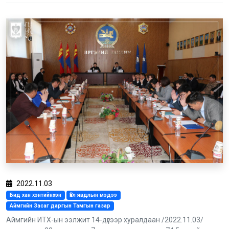
2022.11.03
Бид хан хэнтийнхэн
Үйл явдлын мэдээ
Аймгийн Засаг даргын Тамгын газар
Аймгийн ИТХ-ын ээлжит 14-дүгээр хуралдаан /2022.11.03/