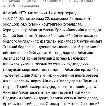
танхимаар 22, цахимаар 7 төлөөлөгч оролцож 74,5 хувийн
ирцтэйгээр хуралдлаа.
Аймгийн ИТХ-ын ээлжит 14-дүгээр хуралдаан
/2022.11.03/ танхимаар 22, цахимаар 7 төлөөлөгч
оролцож 74,5 хувийн ирцтэйгээр хуралдлаа.
Хуралдаанаар Монгол Улсын Ерөнхийлөгчийн дэргэдэх
Хэлний бодлогын Үндэсний зөвлөлийн үйл ажиллагаа,
бодлого чиглэлийг хэрэгжүүлэх зорилгоор Хэнтий аймагт
“Хэлний бодлогын үндэсний зөвлөлийн салбар зөвлөл”-
ийг шинэчлэн байгуулсан бөгөөд даргаар Аймгийн
Засаг дарга,Нарийн бичгийн даргаар Боловсрол,
шинжлэх ухааны газрын эх хэлний судлагдахуун
хариуцсан мэргэжилтэн, гишүүдээр Аймгийн иргэдийн
Төлөөлөгчдийн Хурлын Нарийн бичгийн дарга бөгөөд
Ажлын албаны дарга, Аймгийн Засаг даргын Тамгын
газрын Төрийн захиргаа удирдлагын хэлтсийн дарга,
Аймгийн Засаг даргын Тамгын газрын Нийгмийн
Бодлогын хэлтсийн дарга, Хэрлэн сумын Засаг дарга,
Архивын тасгийн дарга, Стандарт, хэмжил зүйн хэлтсийн