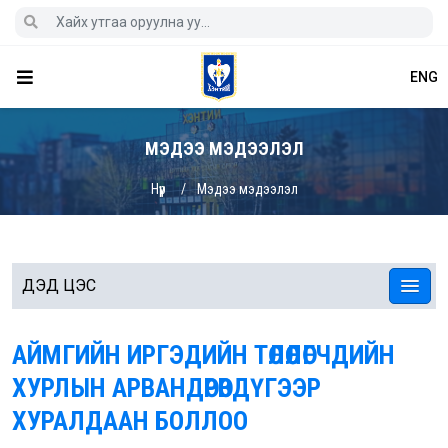
ENG
МЭДЭЭ МЭДЭЭЛЭЛ
Нүүр
Мэдээ мэдээлэл
ДЭД ЦЭС
АЙМГИЙН ИРГЭДИЙН ТӨЛӨӨЛӨГЧДИЙН
ХУРЛЫН АРВАНДӨРӨВДҮГЭЭР
ХУРАЛДААН БОЛЛОО