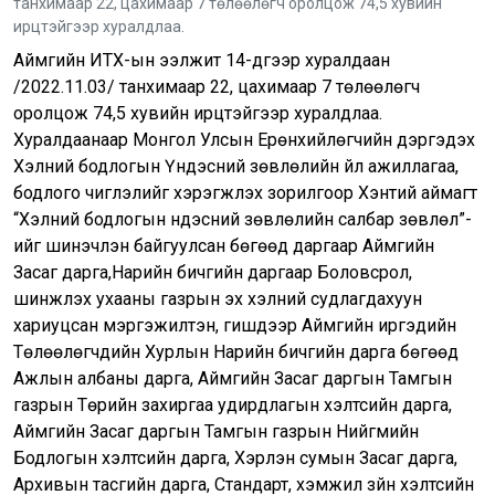
танхимаар 22, цахимаар 7 төлөөлөгч оролцож 74,5 хувийн
ирцтэйгээр хуралдлаа.
Аймгийн ИТХ-ын ээлжит 14-дүгээр хуралдаан
/2022.11.03/ танхимаар 22, цахимаар 7 төлөөлөгч
оролцож 74,5 хувийн ирцтэйгээр хуралдлаа.
Хуралдаанаар Монгол Улсын Ерөнхийлөгчийн дэргэдэх
Хэлний бодлогын Үндэсний зөвлөлийн үйл ажиллагаа,
бодлого чиглэлийг хэрэгжүүлэх зорилгоор Хэнтий аймагт
“Хэлний бодлогын үндэсний зөвлөлийн салбар зөвлөл”-
ийг шинэчлэн байгуулсан бөгөөд даргаар Аймгийн
Засаг дарга,Нарийн бичгийн даргаар Боловсрол,
шинжлэх ухааны газрын эх хэлний судлагдахуун
хариуцсан мэргэжилтэн, гишүүдээр Аймгийн иргэдийн
Төлөөлөгчдийн Хурлын Нарийн бичгийн дарга бөгөөд
Ажлын албаны дарга, Аймгийн Засаг даргын Тамгын
газрын Төрийн захиргаа удирдлагын хэлтсийн дарга,
Аймгийн Засаг даргын Тамгын газрын Нийгмийн
Бодлогын хэлтсийн дарга, Хэрлэн сумын Засаг дарга,
Архивын тасгийн дарга, Стандарт, хэмжил зүйн хэлтсийн