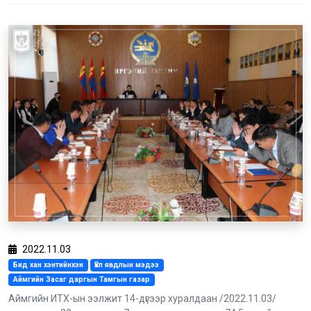
2022.11.03
Бид хан хэнтийнхэн
Үйл явдлын мэдээ
Аймгийн Засаг даргын Тамгын газар
Аймгийн ИТХ-ын ээлжит 14-дүгээр хуралдаан /2022.11.03/