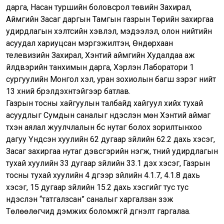
дарга, Насан туршийн боловсрол төвийн Захирал,
Аймгийн Засаг даргын Тамгын газрын Төрийн захиргаа
удирдлагын хэлтсийн хэвлэл, мэдээлэл, олон нийтийн
асуудал хариуцсан мэргэжилтэн, Өндөрхаан
телевизийн Захирал, Хэнтий аймгийн Худалдаа аж
үйлдвэрийн танхимын дарга, Хэрлэн Лаборатори 1
сургуулийн Монгол хэл, уран зохиолын багш зэрэг нийт
13 хүний бүрэлдэхүүнтэйгээр батлав.
Газрын тосны хайгуулын талбайд хайгуул хийх тухай
асуудлыг Сумдын саналыг үндэслэн мөн Хэнтий аймаг
түүхэн аялал жуулчлалын бүс нутаг болох зорилтынхоо
дагуу Үндсэн хуулийн 62 дугаар зүйлийн 62.2 дахь хэсэг,
Засаг захиргаа нутаг дэвсгэрийн нэгж, түүний удирдлагын
тухай хуулийн 33 дугаар зүйлийн 33.1 дэх хэсэг, Газрын
тосны тухай хуулийн 4 дүгээр зүйлийн 4.1.7, 4.1.8 дахь
хэсэг, 15 дугаар зүйлийн 15.2 дахь хэсгийг тус тус
үндэслэн “татгалзсан” саналыг харгалзан үзэж
Төлөөлөгчид дэмжих боломжгүй дүгнэлт гаргалаа.