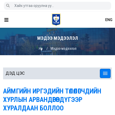
ENG
МЭДЭЭ МЭДЭЭЛЭЛ
Нүүр
Мэдээ мэдээлэл
ДЭД ЦЭС
АЙМГИЙН ИРГЭДИЙН ТӨЛӨӨЛӨГЧДИЙН
ХУРЛЫН АРВАНДӨРӨВДҮГЭЭР
ХУРАЛДААН БОЛЛОО