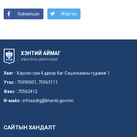
Хуваалцах
Жиргэх
ХЭНТИЙ АЙМАГ
АЛБАН ЁСНЫ ЦАХИМ ХУУДАС
Хаяг :
Хэрлэн сум 4 дүгээр баг Сэцэнхааны гудамж 1
Утас :
75990001, 70563111
Факс :
70562412
И-майл :
infoazdtg@khentii.gov.mn
САЙТЫН ХАНДАЛТ