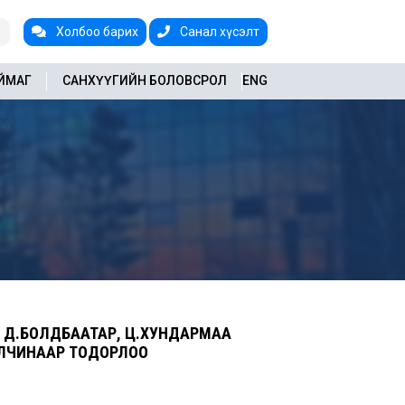
Холбоо барих
Санал хүсэлт
АЙМАГ
САНХҮҮГИЙН БОЛОВСРОЛ
ENG
Н Д.БОЛДБААТАР, Ц.ХУНДАРМАА
АЛЧИНААР ТОДОРЛОО