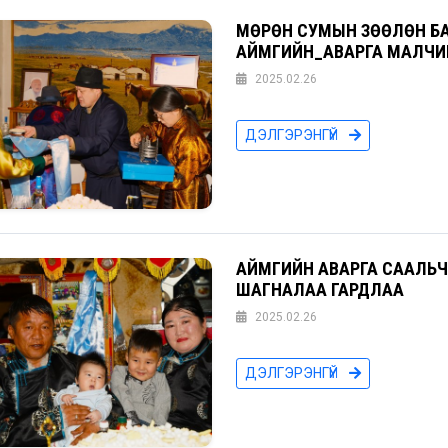
МӨРӨН СУМЫН ЗӨӨЛӨН БА
АЙМГИЙН_АВАРГА МАЛЧИН
2025.02.26
ДЭЛГЭРЭНГҮЙ
АЙМГИЙН АВАРГА СААЛЬЧ
ШАГНАЛАА ГАРДЛАА
2025.02.26
ДЭЛГЭРЭНГҮЙ