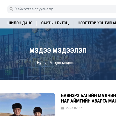
ШИЛЭН ДАНС
САЙТЫН БҮТЭЦ
НЭЭЛТТЭЙ ХЭНТИЙ 
МЭДЭЭ МЭДЭЭЛЭЛ
Нүүр
Мэдээ мэдээлэл
БАЯНЗҮРХ БАГИЙН МАЛЧИ
НАР АЙМГИЙН АВАРГА М
2025.02.27