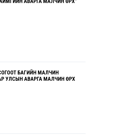
"АЙМГИЙН АВАРГА МАЛЧИН ӨРХ"
ОГООТ БАГИЙН МАЛЧИН
АР УЛСЫН АВАРГА МАЛЧИН ӨРХ