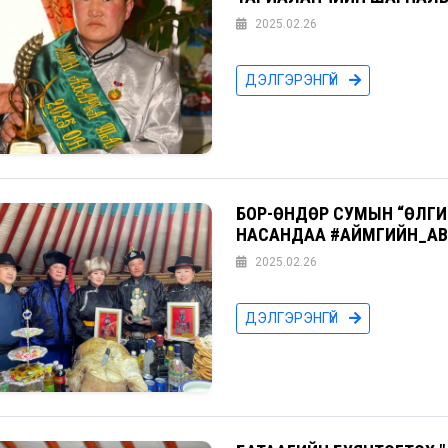
2025.02.26
ДЭЛГЭРЭНГҮЙ
БОР-ӨНДӨР СУМЫН “ӨЛГИ
НАСАНДАА #АЙМГИЙН_АВ
2025.02.26
ДЭЛГЭРЭНГҮЙ