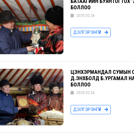
БАТААГИЙН БУЯНТОГТОХ 
БОЛЛОО
2025.02.26
ДЭЛГЭРЭНГҮЙ
ЦЭНХЭРМАНДАЛ СУМЫН С
Д.ЭНХБОЛД Б.УРГАМАЛ Н
БОЛЛОО
2025.02.26
ДЭЛГЭРЭНГҮЙ