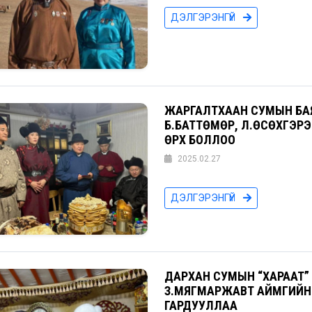
ДЭЛГЭРЭНГҮЙ
ЖАРГАЛТХААН СУМЫН БА
Б.БАТТӨМӨР, Л.ӨСӨХГЭР
ӨРХ БОЛЛОО
2025.02.27
ДЭЛГЭРЭНГҮЙ
ДАРХАН СУМЫН “ХАРААТ
З.МЯГМАРЖАВТ АЙМГИЙН
ГАРДУУЛЛАА