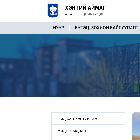
ХЭНТИЙ АЙМАГ
АЛБАН ЁСНЫ ЦАХИМ ХУУДАС
НҮҮР
БҮТЭЦ, ЗОХИОН БАЙГУУЛАЛТ
Бид хан хэнтийнхэн
Видео мэдээ