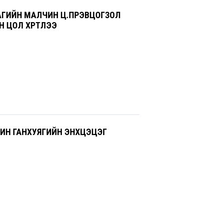
ГИЙН МАЛЧИН Ц.ПҮРЭВЦОГЗОЛ
 ЦОЛ ХҮРТЛЭЭ
ИН ГАНХУЯГИЙН ЭНХЦЭЦЭГ