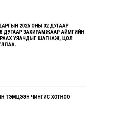
АРГЫН 2025 ОНЫ 02 ДУГААР
88 ДУГААР ЗАХИРАМЖААР АЙМГИЙН
АРААХ УЯАЧДЫГ ШАГНАЖ, ЦОЛ
УЛЛАА.
РЫН ТЭМЦЭЭН ЧИНГИС ХОТНОО