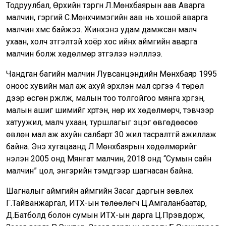
Тодруулбал, Өрхийн тэргүүн Л.Мөнхбаярын аав Аварга
малчин, гэргий С.Мөнхчимэгийн аав нь хошой аварга
малчин хүмүүс байжээ. Жинхэнэ удам дамжсан малч
ухаан, холч зүтгэлтэй хоёр хос ийнхүү аймгийн аварга
малчин болж хөдөлмөр зүтгэлээ үнэлүүллээ.
Чандган багийн малчин Лувсанцэндийн Мөнхбаяр 1995
оноос хувийн мал аж ахуй эрхлэн мал сүргээ 4 төрөл
дээр өсгөн үржүүлж, малын тоо толгойгоо мянга хүргэн,
малын ашиг шимийг хүртэн, нөр их хөдөлмөрч, тэвчээр
хатуужил, малч ухаан, туршлагыг эцэг өвгөдөөсөө
өвлөн мал аж ахуйн салбарт 30 жил тасралтгүй ажиллаж
байна. Энэ хугацаанд Л.Мөнхбаярын хөдөлмөрийг
үнэлэн 2005 онд Мянгат малчин, 2018 онд “Сумын сайн
малчин” цол, энгэрийн тэмдгээр шагнасан байна.
Шагналыг аймгийн аймгийн Засаг даргын зөвлөх
Г.Тайванжаргал, ИТХ-ын төлөөлөгч Ц.Амгаланбаатар,
Д.Батболд болон сумын ИТХ-ын дарга Ц.Пүрэвдорж,