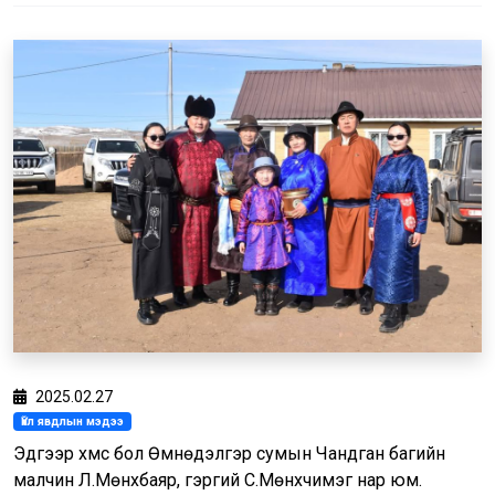
2025.02.27
Үйл явдлын мэдээ
Эдгээр хүмүүс бол Өмнөдэлгэр сумын Чандган багийн
малчин Л.Мөнхбаяр, гэргий С.Мөнхчимэг нар юм.