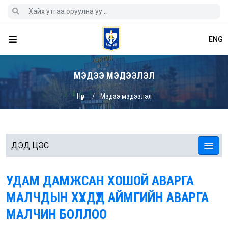
ENG
МЭДЭЭ МЭДЭЭЛЭЛ
Нүүр
Мэдээ мэдээлэл
ДЭД ЦЭС
УДАМ ДАМЖСАН ХОШОЙ АВАРГА
МАЛЧДЫН ХҮҮХДҮҮД АЙМГИЙН АВАРГА
МАЛЧИН БОЛЛОО