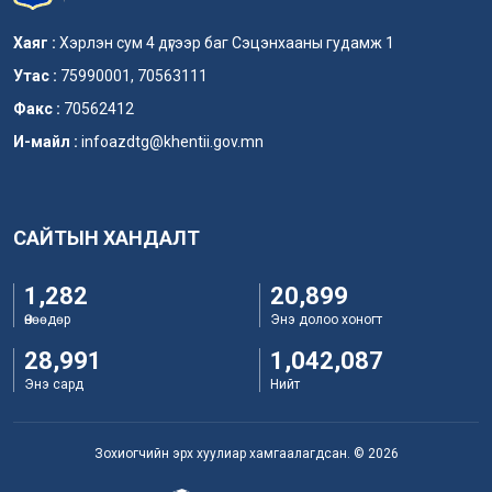
Хаяг :
Хэрлэн сум 4 дүгээр баг Сэцэнхааны гудамж 1
Утас :
75990001, 70563111
Факс :
70562412
И-майл :
infoazdtg@khentii.gov.mn
САЙТЫН ХАНДАЛТ
1,282
20,899
Өнөөдөр
Энэ долоо хоногт
28,991
1,042,087
Энэ сард
Нийт
Зохиогчийн эрх хуулиар хамгаалагдсан. © 2026