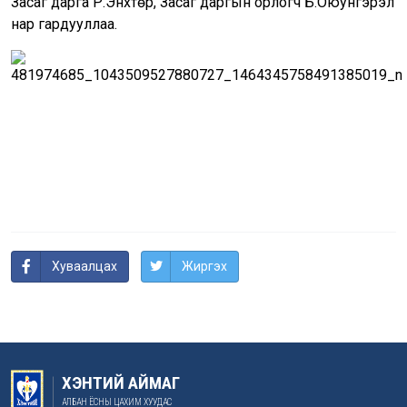
Засаг дарга Р.Энхтөр, Засаг даргын орлогч Б.Оюунгэрэл
нар гардууллаа.
Хуваалцах
Жиргэх
ХЭНТИЙ АЙМАГ
АЛБАН ЁСНЫ ЦАХИМ ХУУДАС