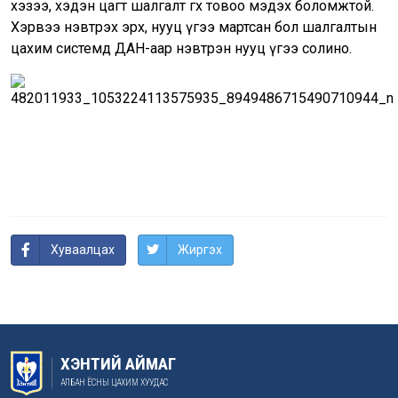
хэзээ, хэдэн цагт шалгалт өгөх товоо мэдэх боломжтой.
Хэрвээ нэвтрэх эрх, нууц үгээ мартсан бол шалгалтын
цахим системд ДАН-аар нэвтрэн нууц үгээ солино.
Хуваалцах
Жиргэх
ХЭНТИЙ АЙМАГ
АЛБАН ЁСНЫ ЦАХИМ ХУУДАС