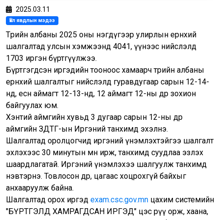
2025.03.11
Үйл явдлын мэдээ
Төрийн албаны 2025 оны нэгдүгээр улирлын ерөнхий
шалгалтад улсын хэмжээнд 4041, үүнээс нийслэлд
1703 иргэн бүртгүүлжээ.
Бүртгэгдсэн иргэдийн тооноос хамаарч төрийн албаны
ерөнхий шалгалтыг нийслэлд гуравдугаар сарын 12-14-
нд, есөн аймагт 12-13-нд, 12 аймагт 12-ны өдөр зохион
байгуулах юм.
Хэнтий аймгийн хувьд 3 дугаар сарын 12-ны өдөр
аймгийн ЗДТГ-ын Иргэний танхимд эхэлнэ.
Шалгалтад оролцогчид иргэний үнэмлэхтэйгээ шалгалт
эхлэхээс 30 минутын өмнө ирж, танхимд суудлаа эзлэх
шаардлагатай. Иргэний үнэмлэхээ шалгуулж танхимд
нэвтэрнэ. Товлосон өдөр, цагаас хоцрохгүй байхыг
анхааруулж байна.
Шалгалтад орох иргэд
exam.csc.gov.mn
цахим системийн
"БҮРТГЭЛД ХАМРАГДСАН ИРГЭД" цэс рүү орж, хаана,