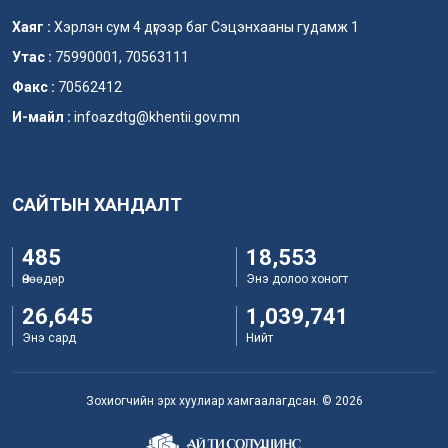
Хаяг :
Хэрлэн сум 4 дүгээр баг Сэцэнхааны гудамж 1
Утас :
75990001, 70563111
Факс :
70562412
И-майл :
infoazdtg@khentii.gov.mn
САЙТЫН ХАНДАЛТ
485
18,553
Өнөөдөр
Энэ долоо хоногт
26,645
1,039,741
Энэ сард
Нийт
Зохиогчийн эрх хуулиар хамгаалагдсан. © 2026