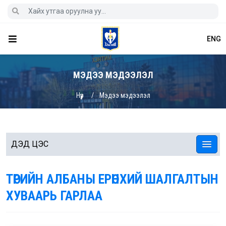
ENG
МЭДЭЭ МЭДЭЭЛЭЛ
Нүүр
Мэдээ мэдээлэл
ДЭД ЦЭС
ТӨРИЙН АЛБАНЫ ЕРӨНХИЙ ШАЛГАЛТЫН
ХУВААРЬ ГАРЛАА