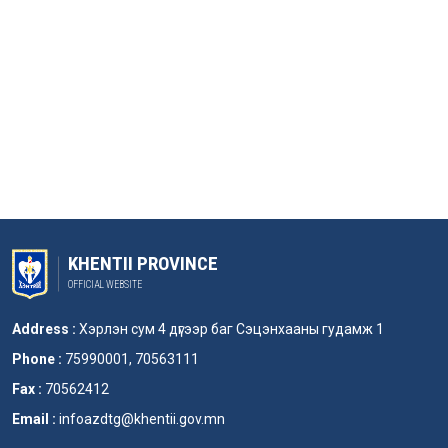
KHENTII PROVINCE
OFFICIAL WEBSITE
Address :
Хэрлэн сум 4 дүгээр баг Сэцэнхааны гудамж 1
Phone :
75990001, 70563111
Fax :
70562412
Email :
infoazdtg@khentii.gov.mn