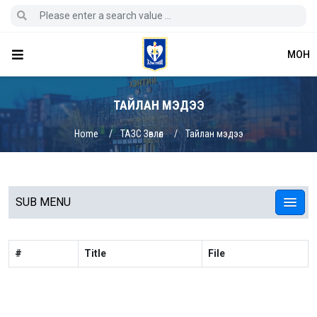
МОН
ТАЙЛАН МЭДЭЭ
Home
ТАЗС Зөвлөл
Тайлан мэдээ
SUB MENU
#
Title
File