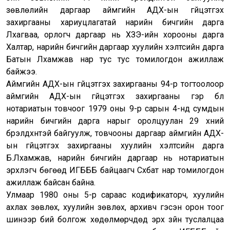
зөвлөлийн даргаар аймгийн АДХ-ын гүйцэтгэх
захиргааны хариуцлагатай нарийн бичгийн дарга
Лхагваа, орлогч даргаар нь ХЗЭ-ийн хорооны дарга
Халтар, нарийн бичгийн даргаар хуулийн хэлтсийн дарга
Батын Лхамжав нар тус тус томилогдон ажиллаж
байжээ.
Аймгийн АДХ-ын гүйцэтгэх захиргааны 94-р тогтоолоор
аймгийн АДХ-ын гүйцэтгэх захиргааны гэр бүл
нотариатын товчоог 1979 оны 9-р сарын 4-нд сумдын
нарийн бичгийн дарга нарыг оролцуулан 29 хүний
бүрэлдхүүнтэй байгуулж, товчооны даргаар аймгийн АДХ-
ын гүйцэтгэх захиргааны хуулийн хэлтсийн дарга
Б.Лхамжав, нарийн бичгийн даргаар нь нотариатын
эрхлэгч бөгөөд ИГБББ байцаагч Сүхбат нар томилогдон
ажиллаж байсан байна.
Улмаар 1980 оны 5-р сараас кодификаторч, хуулийн
ахлах зөвлөх, хуулийн зөвлөх, архивч гэсэн орон тоог
шинээр бий болгож хөдөлмөрчдөд эрх зүйн туслалцаа