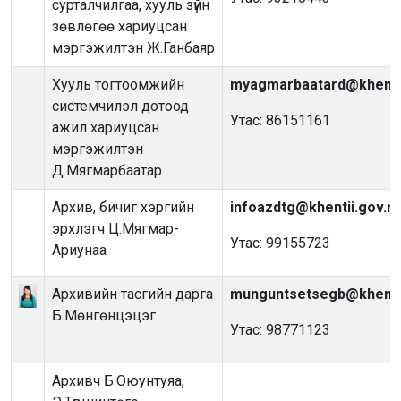
сурталчилгаа, хууль зүйн
зөвлөгөө хариуцсан
мэргэжилтэн Ж.Ганбаяр
Хууль тогтоомжийн
myagmarbaatard@khenti
системчилэл дотоод
Утас: 86151161
ажил хариуцсан
мэргэжилтэн
Д.Мягмарбаатар
Архив, бичиг хэргийн
infoazdtg@khentii.gov.m
эрхлэгч Ц.Мягмар-
Утас: 99155723
Ариунаа
Архивийн тасгийн дарга
munguntsetsegb@khenti
Б.Мөнгөнцэцэг
Утас: 98771123
Архивч Б.Оюунтуяа,