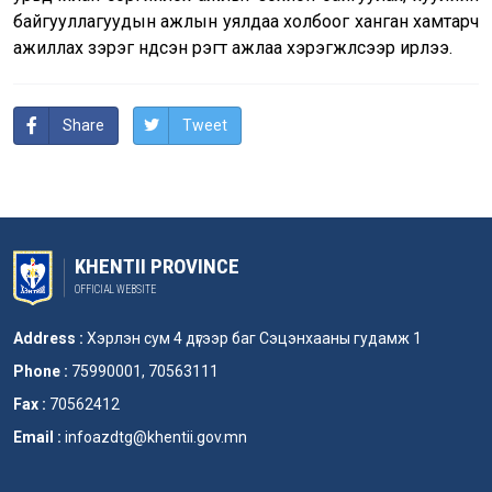
байгууллагуудын ажлын уялдаа холбоог ханган хамтарч
ажиллах зэрэг үндсэн үүрэгт ажлаа хэрэгжүүлсээр ирлээ.
Share
Tweet
KHENTII PROVINCE
OFFICIAL WEBSITE
Address :
Хэрлэн сум 4 дүгээр баг Сэцэнхааны гудамж 1
Phone :
75990001, 70563111
Fax :
70562412
Email :
infoazdtg@khentii.gov.mn