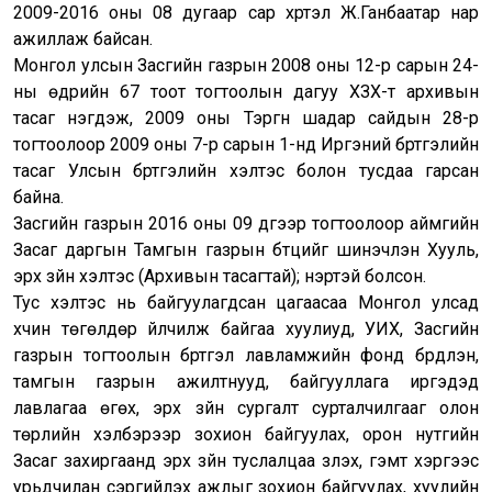
2009-2016 оны 08 дугаар сар хүртэл Ж.Ганбаатар нар
ажиллаж байсан.
Монгол улсын Засгийн газрын 2008 оны 12-р сарын 24-
ны өдрийн 67 тоот тогтоолын дагуу ХЗХ-т архивын
тасаг нэгдэж, 2009 оны Тэргүүн шадар сайдын 28-р
тогтоолоор 2009 оны 7-р сарын 1-нд Иргэний бүртгэлийн
тасаг Улсын бүртгэлийн хэлтэс болон тусдаа гарсан
байна.
Засгийн газрын 2016 оны 09 дүгээр тогтоолоор аймгийн
Засаг даргын Тамгын газрын бүтцийг шинэчлэн Хууль,
эрх зүйн хэлтэс (Архивын тасагтай); нэртэй болсон.
Тус хэлтэс нь байгуулагдсан цагаасаа Монгол улсад
хүчин төгөлдөр үйлчилж байгаа хуулиуд, УИХ, Засгийн
газрын тогтоолын бүртгэл лавламжийн фонд бүрдүүлэн,
тамгын газрын ажилтнууд, байгууллага иргэдэд
лавлагаа өгөх, эрх зүйн сургалт сурталчилгааг олон
төрлийн хэлбэрээр зохион байгуулах, орон нутгийн
Засаг захиргаанд эрх зүйн туслалцаа үзүүлэх, гэмт хэргээс
урьдчилан сэргийлэх ажлыг зохион байгуулах, хуулийн