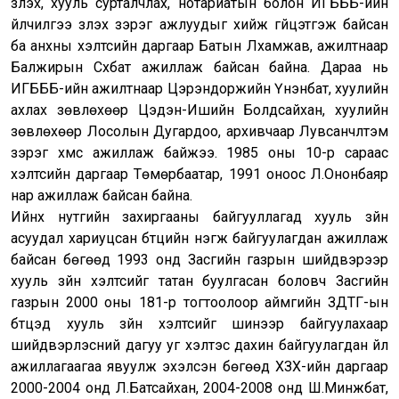
үзүүлэх, хууль сурталчлах, нотариатын болон ИГБББ-ийн
үйлчилгээ үзүүлэх зэрэг ажлуудыг хийж гүйцэтгэж байсан
ба анхны хэлтсийн даргаар Батын Лхамжав, ажилтнаар
Балжирын Сүхбат ажиллаж байсан байна. Дараа нь
ИГБББ-ийн ажилтнаар Цэрэндоржийн Үнэнбат, хуулийн
ахлах зөвлөхөөр Цэдэн-Ишийн Болдсайхан, хуулийн
зөвлөхөөр Лосолын Дугардоо, архивчаар Лувсанчүлтэм
зэрэг хүмүүс ажиллаж байжээ. 1985 оны 10-р сараас
хэлтсийн даргаар Төмөрбаатар, 1991 оноос Л.Ононбаяр
нар ажиллаж байсан байна.
Ийнхүү нутгийн захиргааны байгууллагад хууль зүйн
асуудал хариуцсан бүтцийн нэгж байгуулагдан ажиллаж
байсан бөгөөд 1993 онд Засгийн газрын шийдвэрээр
хууль зүйн хэлтсийг татан буулгасан боловч Засгийн
газрын 2000 оны 181-р тогтоолоор аймгийн ЗДТГ-ын
бүтцэд хууль зүйн хэлтсийг шинээр байгуулахаар
шийдвэрлэсний дагуу уг хэлтэс дахин байгуулагдан үйл
ажиллагаагаа явуулж эхэлсэн бөгөөд ХЗХ-ийн даргаар
2000-2004 онд Л.Батсайхан, 2004-2008 онд Ш.Минжбат,