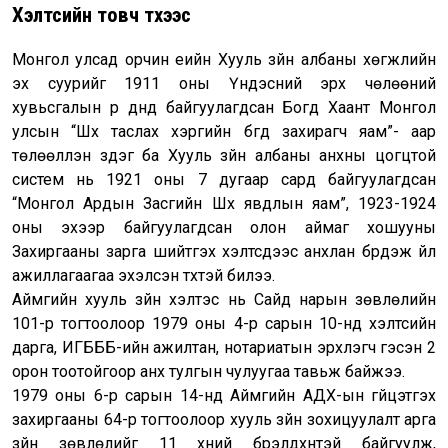
Хэлтсийн товч түүхээс
Монгол улсад орчин үеийн Хууль зүйн албаны хөгжлийн
эх суурийг 1911 оны Үндэсний эрх чөлөөний
хувьсгалын үр дүнд байгуулагдсан Богд Хаант Монгол
улсын “Шүүх таслах хэргийн бүгд захирагч яам”- аар
төлөөлүүлэн үздэг ба Хууль зүйн албаны анхны цогцтой
систем нь 1921 оны 7 дугаар сард байгуулагдсан
“Монгол Ардын Засгийн Шүүх явдлын яам”, 1923-1924
оны эхээр байгуулагдсан олон аймаг хошууны
Захиргааны зарга шийтгэх хэлтсүүдээс анхлан бүрдэж үйл
ажиллагаагаа эхэлсэн түүхтэй билээ.
Аймгийн хууль зүйн хэлтэс нь Сайд нарын зөвлөлийн
101-р тогтоолоор 1979 оны 4-р сарын 10-нд хэлтсийн
дарга, ИГБББ-ийн ажилтан, нотариатын эрхлэгч гэсэн 2
орон тоотойгоор анх тулгын чулуугаа тавьж байжээ.
1979 оны 6-р сарын 14-нд Аймгийн АДХ-ын гүйцэтгэх
захиргааны 64-р тогтоолоор хууль зүйн зохицуулалт арга
зүйн зөвлөлийг 11 хүний бүрэлдхүүнтэй байгуулж,