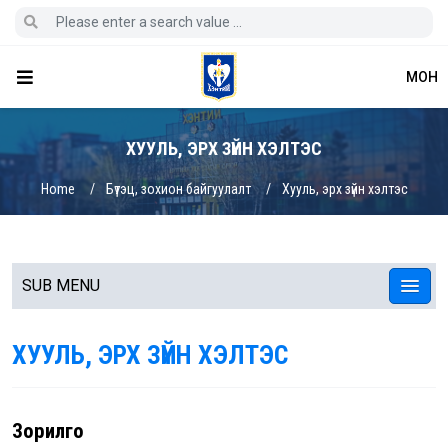
МОН
ХУУЛЬ, ЭРХ ЗҮЙН ХЭЛТЭС
Home
Бүтэц, зохион байгуулалт
Хууль, эрх зүйн хэлтэс
SUB MENU
ХУУЛЬ, ЭРХ ЗҮЙН ХЭЛТЭС
Зорилго