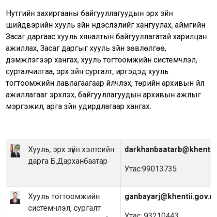
Нутгийн захиргааны байгууллагуудын эрх зүйн
шийдвэрийн хууль зүйн үндэслэлийг хангуулах, аймгийн
Засаг даргаас хууль хяналтын байгууллагатай харилцан
ажиллах, Засаг даргыг хууль зүйн зөвлөлгөө,
дэмжлэгээр хангах, хууль тогтоомжийн системчлэл,
сурталчилгаа, эрх зүйн сургалт, иргэдэд хууль
тогтоомжийн лавлагаагаар үйлчлэх, төрийн архивын үйл
ажиллагааг эрхлэх, байгууллагуудын архивын ажлыг
мэргэжил, арга зүйн удирдлагаар хангах.
Хууль, эрх зүйн хэлтсийн
darkhanbaatarb@khentii
дарга Б.Дарханбаатар
Утас:99013735
Хууль тогтоомжийн
ganbayarj@khentii.gov.m
системчлэл, сургалт
Утас: 93210443