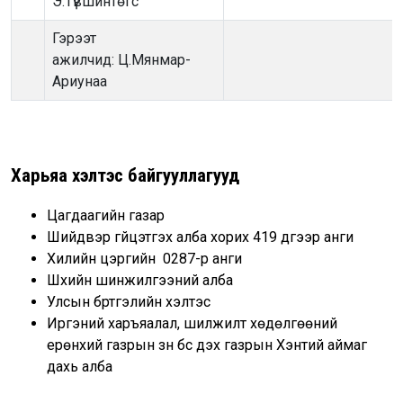
Э.Түвшинтөгс
Гэрээт
ажилчид: Ц.Мянмар-
Ариунаа
Харьяа хэлтэс байгууллагууд
Цагдаагийн газар
Шийдвэр гүйцэтгэх алба хорих 419 дүгээр анги
Хилийн цэргийн 0287-р анги
Шүүхийн шинжилгээний алба
Улсын бүртгэлийн хэлтэс
Иргэний харъяалал, шилжилт хөдөлгөөний
ерөнхий газрын зүүн бүс дэх газрын Хэнтий аймаг
дахь алба