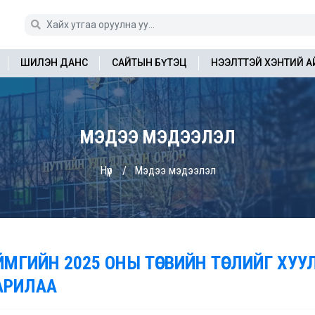
ШИЛЭН ДАНС
САЙТЫН БҮТЭЦ
НЭЭЛТТЭЙ ХЭНТИЙ 
МЭДЭЭ МЭДЭЭЛЭЛ
Нүүр
Мэдээ мэдээлэл
ЙМГИЙН 2025 ОНЫ ТӨСВИЙН ТӨСЛИЙГ ХУУЛ
АРИЛАА