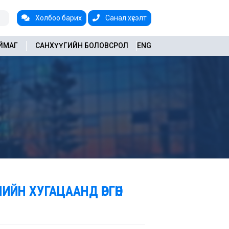
Холбоо барих
Санал хүсэлт
АЙМАГ
САНХҮҮГИЙН БОЛОВСРОЛ
ENG
ИЙН ХУГАЦААНД ӨРГӨН