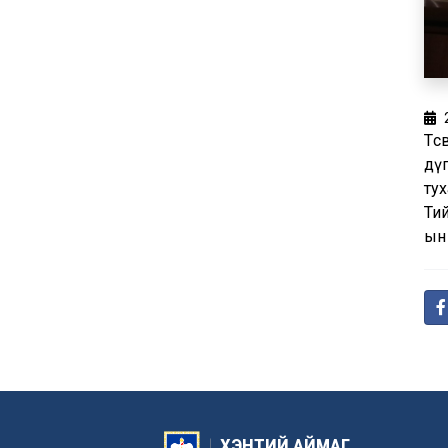
Төс
дү
тух
Тий
ын 
ХЭНТИЙ АЙМАГ