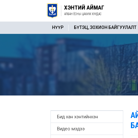
ХЭНТИЙ АЙМАГ
АЛБАН ЁСНЫ ЦАХИМ ХУУДАС
НҮҮР
БҮТЭЦ, ЗОХИОН БАЙГУУЛАЛТ
А
Бид хан хэнтийнхэн
Б
Видео мэдээ