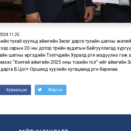
2024.11.25
вийн тухай хуульд аймгийн Засаг дарга тухайн шатны жилийн
гээр сарын 20-ны дотор төрийн аудитын байгууллагад хүргү
айн шатны иргэдийн Төлөөлөгчдийн Хуралд өргөн мэдүүлнэ гэж 
мээс “Хэнтий аймгийн 2025 оны төсвийн төсөл”-ийг аймгийн
дарга Б.Цогт-Оршихд хуулийн хугацаанд өргөн барилаа.
Хуваалцах
Жиргэх