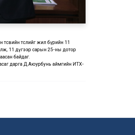
 төсвийн төслийг жил бүрийн 11
үлж, 11 дүгээр сарын 25-ны дотор
заасан байдаг.
 Засаг дарга Д.Аюурбунь аймгийн ИТХ-