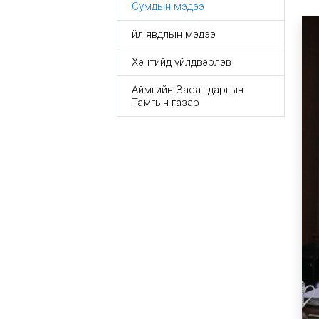
Сумдын мэдээ
Үйл явдлын мэдээ
Хэнтийд үйлдвэрлэв
Аймгийн Засаг даргын
Тамгын газар