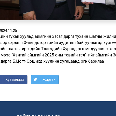
2024.11.25
вийн тухай хуульд аймгийн Засаг дарга тухайн шатны жилийн
гээр сарын 20-ны дотор төрийн аудитын байгууллагад хүргү
айн шатны иргэдийн Төлөөлөгчдийн Хуралд өргөн мэдүүлнэ гэж 
мээс “Хэнтий аймгийн 2025 оны төсвийн төсөл”-ийг аймгийн
дарга Б.Цогт-Оршихд хуулийн хугацаанд өргөн барилаа.
Хуваалцах
Жиргэх