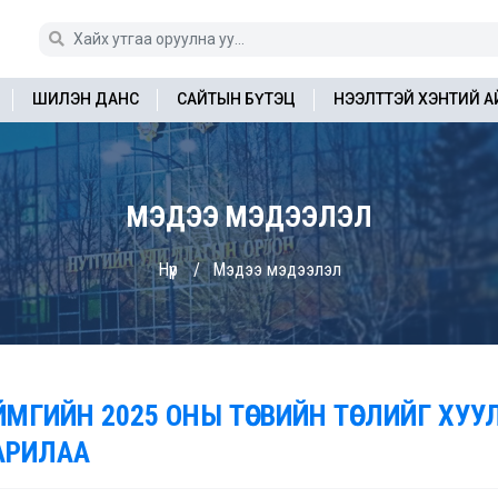
ШИЛЭН ДАНС
САЙТЫН БҮТЭЦ
НЭЭЛТТЭЙ ХЭНТИЙ 
МЭДЭЭ МЭДЭЭЛЭЛ
Нүүр
Мэдээ мэдээлэл
ЙМГИЙН 2025 ОНЫ ТӨСВИЙН ТӨСЛИЙГ ХУУЛ
АРИЛАА