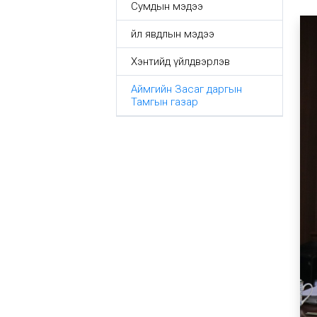
Сумдын мэдээ
Үйл явдлын мэдээ
Хэнтийд үйлдвэрлэв
Аймгийн Засаг даргын
Тамгын газар