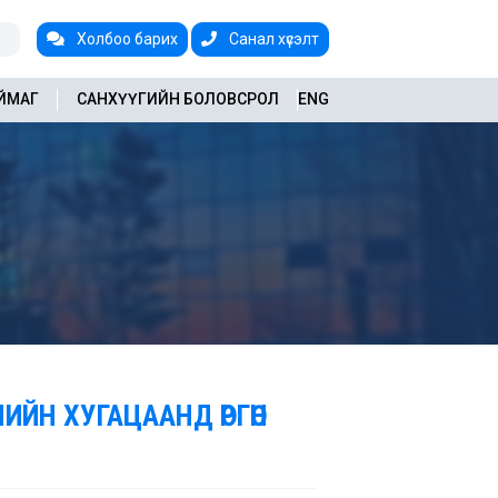
Холбоо барих
Санал хүсэлт
АЙМАГ
САНХҮҮГИЙН БОЛОВСРОЛ
ENG
ИЙН ХУГАЦААНД ӨРГӨН