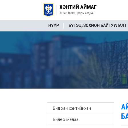
ХЭНТИЙ АЙМАГ
АЛБАН ЁСНЫ ЦАХИМ ХУУДАС
НҮҮР
БҮТЭЦ, ЗОХИОН БАЙГУУЛАЛТ
А
Бид хан хэнтийнхэн
Б
Видео мэдээ