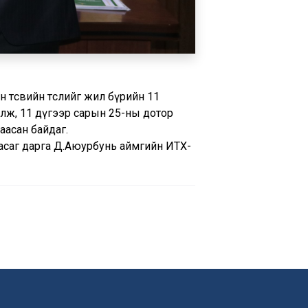
 төсвийн төслийг жил бүрийн 11
үлж, 11 дүгээр сарын 25-ны дотор
заасан байдаг.
 Засаг дарга Д.Аюурбунь аймгийн ИТХ-