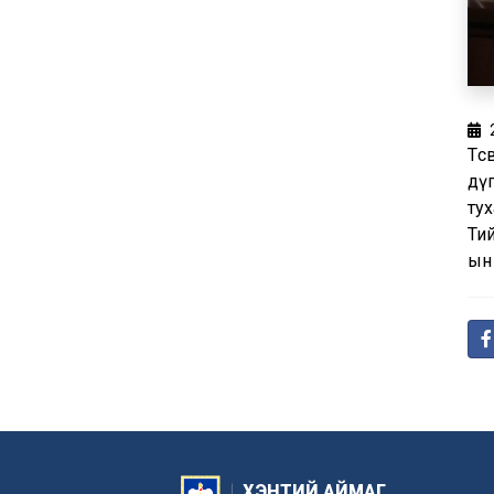
Төс
дү
тух
Тий
ын 
ХЭНТИЙ АЙМАГ