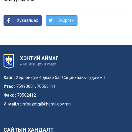
Хуваалцах
Жиргэх
ХЭНТИЙ АЙМАГ
АЛБАН ЁСНЫ ЦАХИМ ХУУДАС
Хаяг :
Хэрлэн сум 4 дүгээр баг Сэцэнхааны гудамж 1
Утас :
75990001, 70563111
Факс :
70562412
И-майл :
infoazdtg@khentii.gov.mn
САЙТЫН ХАНДАЛТ