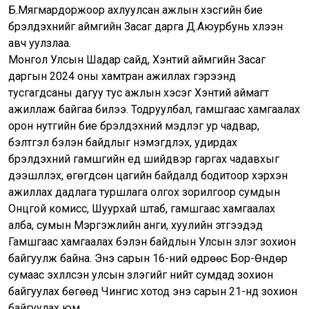
Б.Мягмардоржоор ахлуулсан ажлын хэсгийн бие
бүрэлдэхүүнийг аймгийн Засаг дарга Д.Аюурбунь хүлээн
авч уулзлаа.
Монгол Улсын Шадар сайд, Хэнтий аймгийн Засаг
даргын 2024 оны хамтран ажиллах гэрээнд
тусгагдсаны дагуу тус ажлын хэсэг Хэнтий аймагт
ажиллаж байгаа билээ. Тодруулбал, гамшгаас хамгаалах
орон нутгийн бие бүрэлдэхүүний мэдлэг ур чадвар,
бэлтгэл бэлэн байдлыг нэмэгдүүлэх, удирдах
бүрэлдэхүүний гамшгийн үед шийдвэр гаргах чадавхыг
дээшлүүлэх, өгөгдсөн цагийн байдалд бодитоор хэрхэн
ажиллах дадлага туршлага олгох зорилгоор сумдын
Онцгой комисс, Шуурхай штаб, гамшгаас хамгаалах
алба, сумын Мэргэжлийн анги, хуулийн этгээдэд
Гамшгаас хамгаалах бэлэн байдлын Улсын үзлэг зохион
байгуулж байна. Энэ сарын 16-ний өдрөөс Бор-Өндөр
сумаас эхлүүлсэн улсын үзлэгийг нийт сумдад зохион
байгуулах бөгөөд Чингис хотод энэ сарын 21-нд зохион
байгуулах юм.