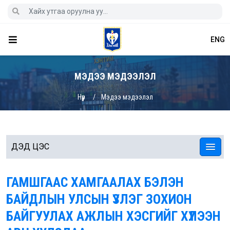
ENG
МЭДЭЭ МЭДЭЭЛЭЛ
Нүүр
Мэдээ мэдээлэл
ДЭД ЦЭС
ГАМШГААС ХАМГААЛАХ БЭЛЭН
БАЙДЛЫН УЛСЫН ҮЗЛЭГ ЗОХИОН
БАЙГУУЛАХ АЖЛЫН ХЭСГИЙГ ХҮЛЭЭН