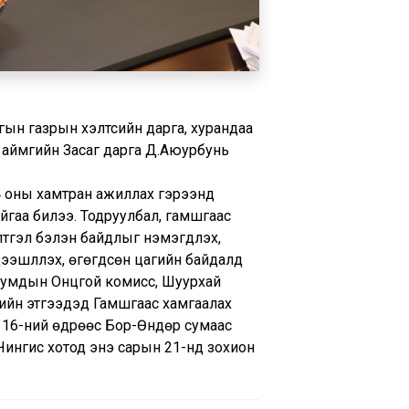
ын газрын хэлтсийн дарга, хурандаа
 аймгийн Засаг дарга Д.Аюурбунь
4 оны хамтран ажиллах гэрээнд
йгаа билээ. Тодруулбал, гамшгаас
лтгэл бэлэн байдлыг нэмэгдүүлэх,
ээшлүүлэх, өгөгдсөн цагийн байдалд
 сумдын Онцгой комисс, Шуурхай
лийн этгээдэд Гамшгаас хамгаалах
н 16-ний өдрөөс Бор-Өндөр сумаас
 Чингис хотод энэ сарын 21-нд зохион