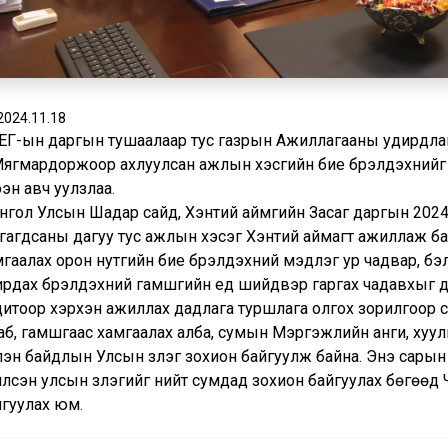
2024.11.18
ЕГ-ын даргын тушаалаар тус газрын Ажиллагааны удирдлаг
Мягмардоржоор ахлуулсан ажлын хэсгийн бие бүрэлдэхүүнийг
ээн авч уулзлаа.
нгол Улсын Шадар сайд, Хэнтий аймгийн Засаг даргын 202
сгагдсаны дагуу тус ажлын хэсэг Хэнтий аймагт ажиллаж ба
гаалах орон нутгийн бие бүрэлдэхүүний мэдлэг ур чадвар, бэ
рдах бүрэлдэхүүний гамшгийн үед шийдвэр гаргах чадавхыг д
дитоор хэрхэн ажиллах дадлага туршлага олгох зорилгоор
аб, гамшгаас хамгаалах алба, сумын Мэргэжлийн анги, хуу
лэн байдлын Улсын үзлэг зохион байгуулж байна. Энэ сары
үүлсэн улсын үзлэгийг нийт сумдад зохион байгуулах бөгөөд
йгуулах юм.