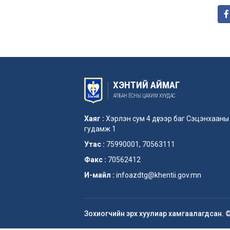
ХЭНТИЙ АЙМАГ
АЛБАН ЁСНЫ ЦАХИМ ХУУДАС
Хаяг :
Хэрлэн сум 4 дүгээр баг Сэцэнхааны
гудамж 1
Утас :
75990001, 70563111
Факс :
70562412
И-майл :
infoazdtg@khentii.gov.mn
Зохиогчийн эрх хуулиар хамгаалагдсан. 