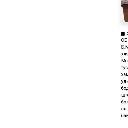
ОБ
Б.
хүл
Мо
ту
хам
уди
бо
шт
бэ
эхл
ба