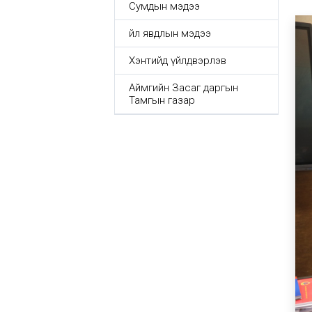
Сумдын мэдээ
Үйл явдлын мэдээ
Хэнтийд үйлдвэрлэв
Аймгийн Засаг даргын
Тамгын газар