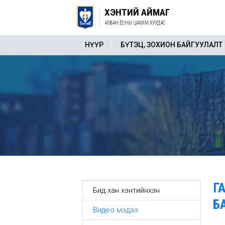
ХЭНТИЙ АЙМАГ
АЛБАН ЁСНЫ ЦАХИМ ХУУДАС
НҮҮР
БҮТЭЦ, ЗОХИОН БАЙГУУЛАЛТ
Г
Бид хан хэнтийнхэн
Б
Видео мэдээ