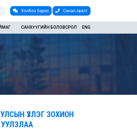
Холбоо барих
Санал хүсэлт
АЙМАГ
САНХҮҮГИЙН БОЛОВСРОЛ
ENG
УЛСЫН ҮЗЛЭГ ЗОХИОН
 УУЛЗЛАА