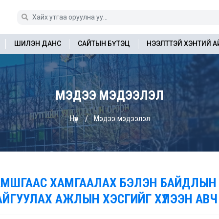
ШИЛЭН ДАНС
САЙТЫН БҮТЭЦ
НЭЭЛТТЭЙ ХЭНТИЙ 
МЭДЭЭ МЭДЭЭЛЭЛ
Нүүр
Мэдээ мэдээлэл
АМШГААС ХАМГААЛАХ БЭЛЭН БАЙДЛЫН 
АЙГУУЛАХ АЖЛЫН ХЭСГИЙГ ХҮЛЭЭН АВЧ