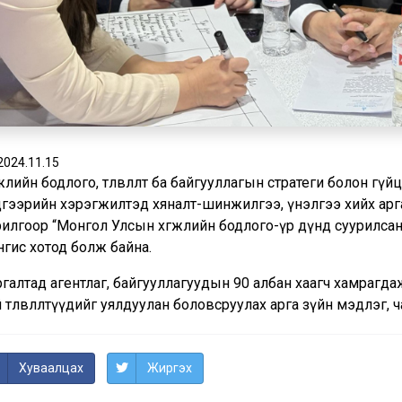
2024.11.15
жлийн бодлого, төлөвлөлт ба байгууллагын стратеги болон гүйцэтгэ
дгээрийн хэрэгжилтэд хяналт-шинжилгээ, үнэлгээ хийх арг
илгоор “Монгол Улсын хөгжлийн бодлого-үр дүнд суурилсан төлөв
нгис хотод болж байна.
галтад агентлаг, байгууллагуудын 90 албан хаагч хамрагдаж
 төлөвлөлтүүдийг уялдуулан боловсруулах арга зүйн мэдлэг,
Хуваалцах
Жиргэх