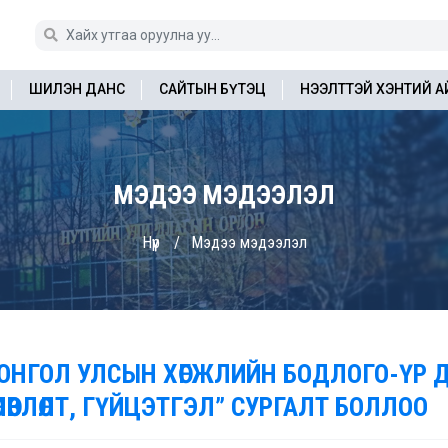
ШИЛЭН ДАНС
САЙТЫН БҮТЭЦ
НЭЭЛТТЭЙ ХЭНТИЙ 
МЭДЭЭ МЭДЭЭЛЭЛ
Нүүр
Мэдээ мэдээлэл
ОНГОЛ УЛСЫН ХӨГЖЛИЙН БОДЛОГО-ҮР 
ӨЛӨВЛӨЛТ, ГҮЙЦЭТГЭЛ” СУРГАЛТ БОЛЛОО