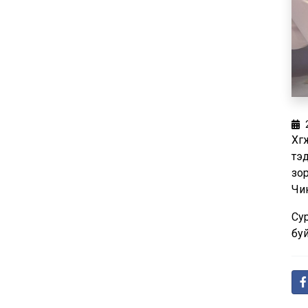
Хөг
тэ
зор
Чи
Сур
буй