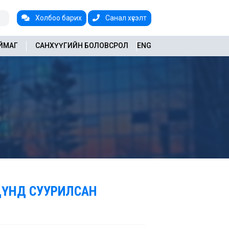
Холбоо барих
Санал хүсэлт
АЙМАГ
САНХҮҮГИЙН БОЛОВСРОЛ
ENG
ДҮНД СУУРИЛСАН