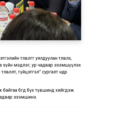
лийн төлөвлөгөөг уялдуулан төлөвлөх,
а зүйн мэдлэг, ур чадвар эзэмшүүлэх
лөлт, гүйцэтгэл” сургалт өнөөдөр
 байгаа бөгөөд бүх түвшинд хийгдэж
 чадвар эзэмшинэ.