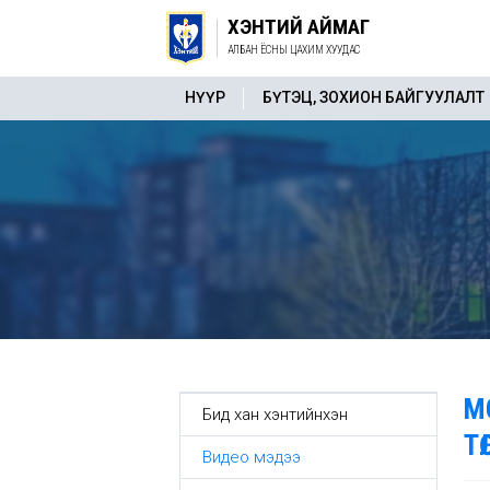
ХЭНТИЙ АЙМАГ
АЛБАН ЁСНЫ ЦАХИМ ХУУДАС
НҮҮР
БҮТЭЦ, ЗОХИОН БАЙГУУЛАЛТ
М
Бид хан хэнтийнхэн
Т
Видео мэдээ