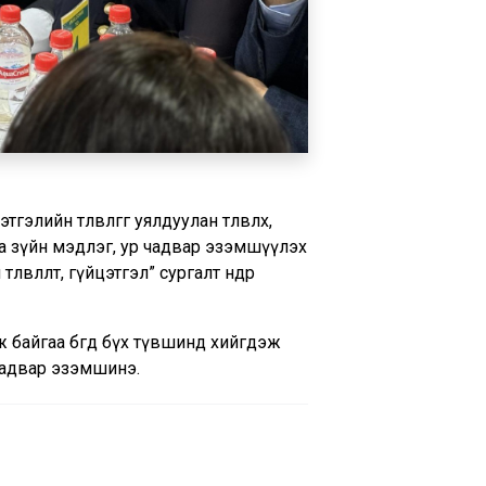
лийн төлөвлөгөөг уялдуулан төлөвлөх,
а зүйн мэдлэг, ур чадвар эзэмшүүлэх
лөлт, гүйцэтгэл” сургалт өнөөдөр
 байгаа бөгөөд бүх түвшинд хийгдэж
 чадвар эзэмшинэ.