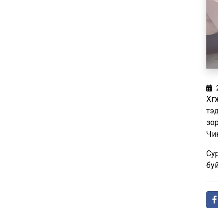
Хөг
тэ
зор
Чи
Сур
буй