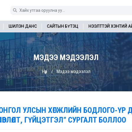
ШИЛЭН ДАНС
САЙТЫН БҮТЭЦ
НЭЭЛТТЭЙ ХЭНТИЙ 
МЭДЭЭ МЭДЭЭЛЭЛ
Нүүр
Мэдээ мэдээлэл
ОНГОЛ УЛСЫН ХӨГЖЛИЙН БОДЛОГО-ҮР 
ӨЛӨВЛӨЛТ, ГҮЙЦЭТГЭЛ” СУРГАЛТ БОЛЛОО