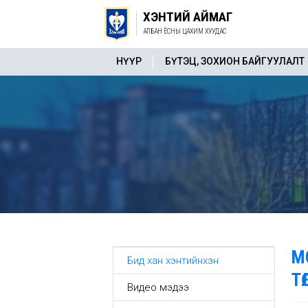
ХЭНТИЙ АЙМАГ
АЛБАН ЁСНЫ ЦАХИМ ХУУДАС
НҮҮР
БҮТЭЦ, ЗОХИОН БАЙГУУЛАЛТ
М
Бид хан хэнтийнхэн
Т
Видео мэдээ