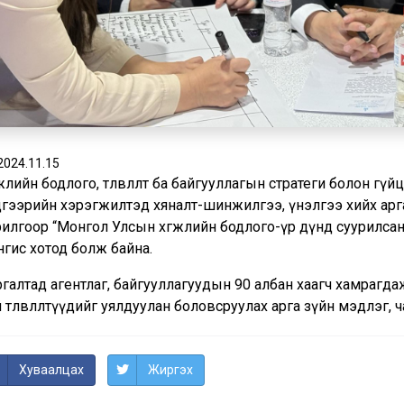
2024.11.15
жлийн бодлого, төлөвлөлт ба байгууллагын стратеги болон гүйцэтгэ
дгээрийн хэрэгжилтэд хяналт-шинжилгээ, үнэлгээ хийх арг
илгоор “Монгол Улсын хөгжлийн бодлого-үр дүнд суурилсан төлөв
нгис хотод болж байна.
галтад агентлаг, байгууллагуудын 90 албан хаагч хамрагдаж
 төлөвлөлтүүдийг уялдуулан боловсруулах арга зүйн мэдлэг,
Хуваалцах
Жиргэх