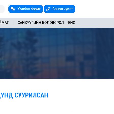
Холбоо барих
Санал хүсэлт
АЙМАГ
САНХҮҮГИЙН БОЛОВСРОЛ
ENG
ДҮНД СУУРИЛСАН