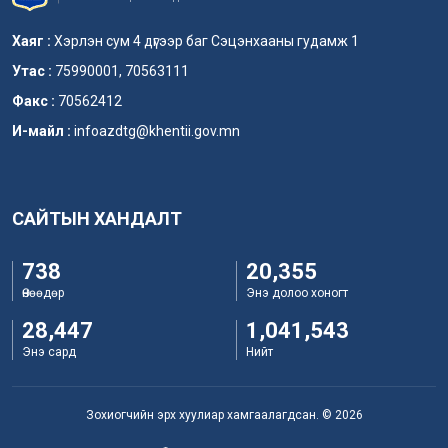
Хаяг :
Хэрлэн сум 4 дүгээр баг Сэцэнхааны гудамж 1
Утас :
75990001, 70563111
Факс :
70562412
И-майл :
infoazdtg@khentii.gov.mn
САЙТЫН ХАНДАЛТ
738
20,355
Өнөөдөр
Энэ долоо хоногт
28,447
1,041,543
Энэ сард
Нийт
Зохиогчийн эрх хуулиар хамгаалагдсан. © 2026