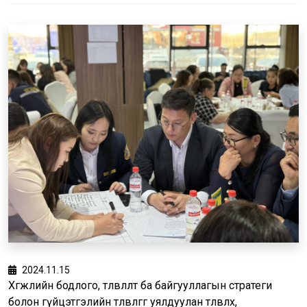
2024.11.15
Хөгжлийн бодлого, төлөвлөлт ба байгууллагын стратеги
болон гүйцэтгэлийн төлөвлөгөөг уялдуулан төлөвлөх,