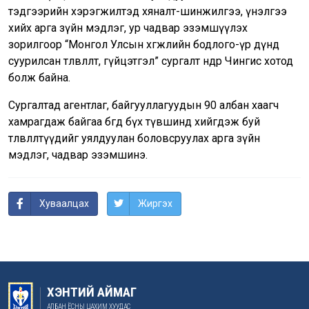
тэдгээрийн хэрэгжилтэд хяналт-шинжилгээ, үнэлгээ
хийх арга зүйн мэдлэг, ур чадвар эзэмшүүлэх
зорилгоор “Монгол Улсын хөгжлийн бодлого-үр дүнд
суурилсан төлөвлөлт, гүйцэтгэл” сургалт өнөөдөр Чингис хотод
болж байна.
Сургалтад агентлаг, байгууллагуудын 90 албан хаагч
хамрагдаж байгаа бөгөөд бүх түвшинд хийгдэж буй
төлөвлөлтүүдийг уялдуулан боловсруулах арга зүйн
мэдлэг, чадвар эзэмшинэ.
Хуваалцах
Жиргэх
ХЭНТИЙ АЙМАГ
АЛБАН ЁСНЫ ЦАХИМ ХУУДАС