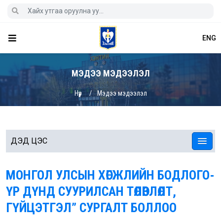
ENG
МЭДЭЭ МЭДЭЭЛЭЛ
Нүүр
Мэдээ мэдээлэл
ДЭД ЦЭС
МОНГОЛ УЛСЫН ХӨГЖЛИЙН БОДЛОГО-
ҮР ДҮНД СУУРИЛСАН ТӨЛӨВЛӨЛТ,
ГҮЙЦЭТГЭЛ” СУРГАЛТ БОЛЛОО