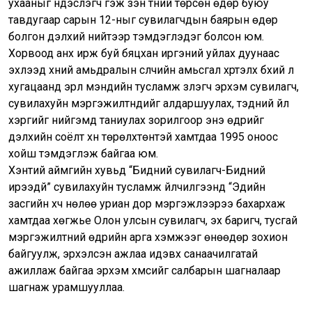
ухааныг үндэслэгч гэж үзэн түүний төрсөн өдөр буюу
тавдугаар сарын 12-ныг сувилагчдын баярын өдөр
болгон дэлхий нийтээр тэмдэглэдэг болсон юм.
Хорвоод анх ирж буй бяцхан иргэний уйлах дуунаас
эхлээд хүний амьдралын сүүлчийн амьсгал хүртэлх бүхий л
хугацаанд эрүүл мэндийн тусламж үзүүлэгч эрхэм сувилагч,
сувилахуйн мэргэжилтнүүдийг алдаршуулах, тэдний үйл
хэргийг нийгэмд таниулах зорилгоор энэ өдрийг
дэлхийн соёлт хүн төрөлхтөнтэй хамтдаа 1995 оноос
хойш тэмдэглэж байгаа юм.
Хэнтий аймгийн хувьд “Бидний сувилагч-Бидний
ирээдүй” сувилахуйн тусламж үйлчилгээнд “Эдийн
засгийн хүч нөлөө уриан дор мэргэжлээрээ бахархаж
хамтдаа хөгжье Олон улсын сувилагч, эх баригч, тусгай
мэргэжилтний өдрийн арга хэмжээг өнөөдөр зохион
байгуулж, эрхэлсэн ажлаа идэвх санаачилгатай
ажиллаж байгаа эрхэм хүмүүсийг салбарын шагналаар
шагнаж урамшууллаа.