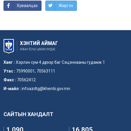
Хуваалцах
Жиргэх
ХЭНТИЙ АЙМАГ
АЛБАН ЁСНЫ ЦАХИМ ХУУДАС
Хаяг :
Хэрлэн сум 4 дүгээр баг Сэцэнхааны гудамж 1
Утас :
75990001, 70563111
Факс :
70562412
И-майл :
infoazdtg@khentii.gov.mn
САЙТЫН ХАНДАЛТ
1,090
16,805