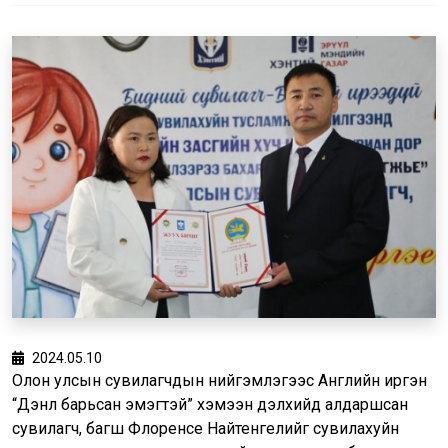
2024.05.10
Олон улсын сувилагчдын нийгэмлэгээс Английн иргэн
“Дэнлүү барьсан эмэгтэй” хэмээн дэлхийд алдаршсан
сувилагч, багш Флоренсе Найтенгелийг сувилахуйн