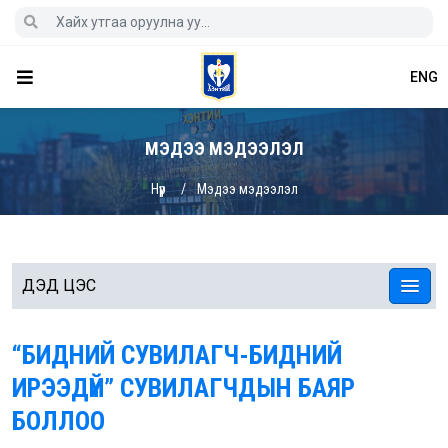
ENG
МЭДЭЭ МЭДЭЭЛЭЛ
Нүүр
Мэдээ мэдээлэл
ДЭД ЦЭС
“БИДНИЙ СУВИЛАГЧ-БИДНИЙ
ИРЭЭДҮЙ” СУВИЛАГЧДЫН БАЯР
БОЛЛОО