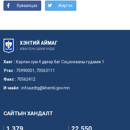
Хуваалцах
Жиргэх
ХЭНТИЙ АЙМАГ
АЛБАН ЁСНЫ ЦАХИМ ХУУДАС
Хаяг :
Хэрлэн сум 4 дүгээр баг Сэцэнхааны гудамж 1
Утас :
75990001, 70563111
Факс :
70562412
И-майл :
infoazdtg@khentii.gov.mn
САЙТЫН ХАНДАЛТ
1,379
22,550