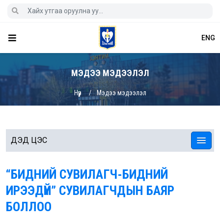
ENG
МЭДЭЭ МЭДЭЭЛЭЛ
Нүүр
Мэдээ мэдээлэл
ДЭД ЦЭС
“БИДНИЙ СУВИЛАГЧ-БИДНИЙ
ИРЭЭДҮЙ” СУВИЛАГЧДЫН БАЯР
БОЛЛОО