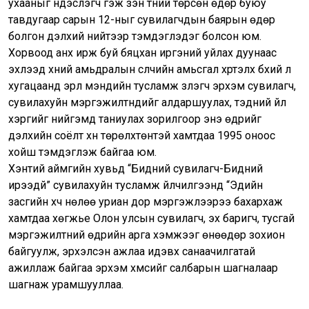
ухааныг үндэслэгч гэж үзэн түүний төрсөн өдөр буюу
тавдугаар сарын 12-ныг сувилагчдын баярын өдөр
болгон дэлхий нийтээр тэмдэглэдэг болсон юм.
Хорвоод анх ирж буй бяцхан иргэний уйлах дуунаас
эхлээд хүний амьдралын сүүлчийн амьсгал хүртэлх бүхий л
хугацаанд эрүүл мэндийн тусламж үзүүлэгч эрхэм сувилагч,
сувилахуйн мэргэжилтнүүдийг алдаршуулах, тэдний үйл
хэргийг нийгэмд таниулах зорилгоор энэ өдрийг
дэлхийн соёлт хүн төрөлхтөнтэй хамтдаа 1995 оноос
хойш тэмдэглэж байгаа юм.
Хэнтий аймгийн хувьд “Бидний сувилагч-Бидний
ирээдүй” сувилахуйн тусламж үйлчилгээнд “Эдийн
засгийн хүч нөлөө уриан дор мэргэжлээрээ бахархаж
хамтдаа хөгжье Олон улсын сувилагч, эх баригч, тусгай
мэргэжилтний өдрийн арга хэмжээг өнөөдөр зохион
байгуулж, эрхэлсэн ажлаа идэвх санаачилгатай
ажиллаж байгаа эрхэм хүмүүсийг салбарын шагналаар
шагнаж урамшууллаа.