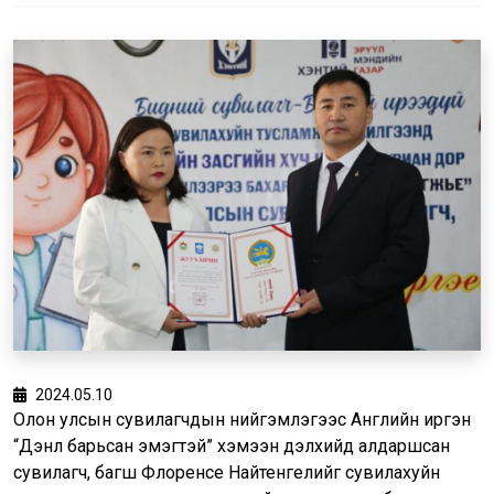
2024.05.10
Олон улсын сувилагчдын нийгэмлэгээс Английн иргэн
“Дэнлүү барьсан эмэгтэй” хэмээн дэлхийд алдаршсан
сувилагч, багш Флоренсе Найтенгелийг сувилахуйн