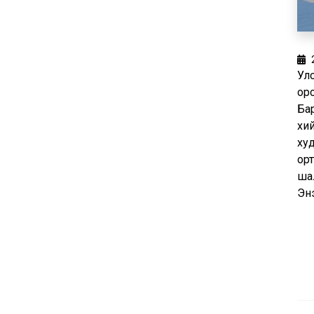
Улс
ор
Бар
хи
ху
ор
шал
Эн