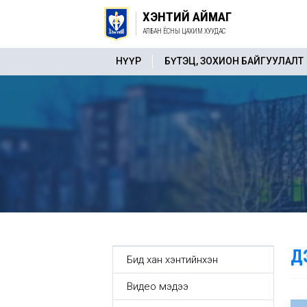
ХЭНТИЙ АЙМАГ
АЛБАН ЁСНЫ ЦАХИМ ХУУДАС
НҮҮР
БҮТЭЦ, ЗОХИОН БАЙГУУЛАЛТ
Д
Бид хан хэнтийнхэн
Видео мэдээ