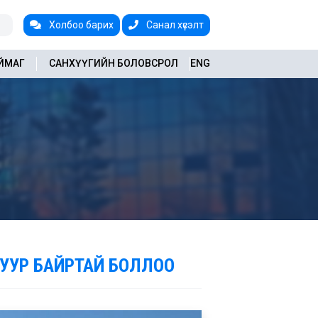
Холбоо барих
Санал хүсэлт
АЙМАГ
САНХҮҮГИЙН БОЛОВСРОЛ
ENG
УУР БАЙРТАЙ БОЛЛОО