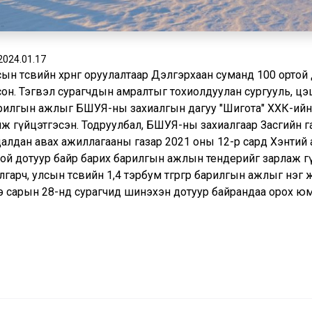
2024.01.17
ын төсвийн хөрөнгө оруулалтаар Дэлгэрхаан суманд 100 орто
сон. Тэгвэл сурагчдын амралтыг тохиолдуулан сургууль, цэ
илгын ажлыг БШУЯ-ны захиалгын дагуу "Шигота" ХХК-ийн зур
йж гүйцэтгэсэн. Тодруулбал, БШУЯ-ны захиалгаар Засгийн г
далдан авах ажиллагааны газар 2021 оны 12-р сард Хэнтий
той дотуур байр барих барилгын ажлын тендерийг зарлаж г
гарч, улсын төсвийн 1,4 тэрбум төгрөгөөр барилгын ажлыг нэ
э сарын 28-нд сурагчид шинэхэн дотуур байрандаа орох юм