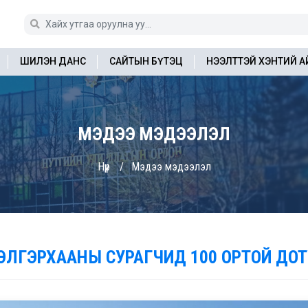
ШИЛЭН ДАНС
САЙТЫН БҮТЭЦ
НЭЭЛТТЭЙ ХЭНТИЙ 
МЭДЭЭ МЭДЭЭЛЭЛ
Нүүр
Мэдээ мэдээлэл
ЭЛГЭРХААНЫ СУРАГЧИД 100 ОРТОЙ ДОТ