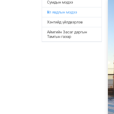
Сумдын мэдээ
Үйл явдлын мэдээ
Хэнтийд үйлдвэрлэв
Аймгийн Засаг даргын
Тамгын газар