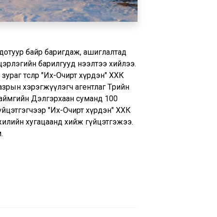
й дотуур байр баригдаж, ашиглалтад
цэрлэгийн барилгууд нээлтээ хийлээ.
аг төслөөр "Их-Очирт хүрдэн" ХХК
азрын хэрэгжүүлэгч агентлаг Төрийн
 аймгийн Дэлгэрхаан суманд 100
үйцэтгэгчээр "Их-Очирт хүрдэн" ХХК
г жилийн хугацаанд хийж гүйцэтгэжээ.
.