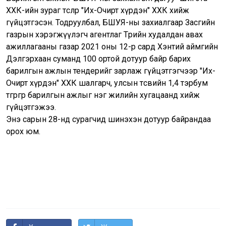
ХХК-ийн зураг төслөөр "Их-Очирт хүрдэн" ХХК хийж
гүйцэтгэсэн. Тодруулбал, БШУЯ-ны захиалгаар Засгийн
газрын хэрэгжүүлэгч агентлаг Төрийн худалдан авах
ажиллагааны газар 2021 оны 12-р сард Хэнтий аймгийн
Дэлгэрхаан суманд 100 ортой дотуур байр барих
барилгын ажлын тендерийг зарлаж гүйцэтгэгчээр "Их-
Очирт хүрдэн" ХХК шалгарч, улсын төсвийн 1,4 тэрбум
төгрөгөөр барилгын ажлыг нэг жилийн хугацаанд хийж
гүйцэтгэжээ.
Энэ сарын 28-нд сурагчид шинэхэн дотуур байрандаа
орох юм.