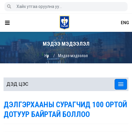
ENG
МЭДЭЭ МЭДЭЭЛЭЛ
Нүүр
Мэдээ мэдээлэл
ДЭД ЦЭС
ДЭЛГЭРХААНЫ СУРАГЧИД 100 ОРТОЙ
ДОТУУР БАЙРТАЙ БОЛЛОО