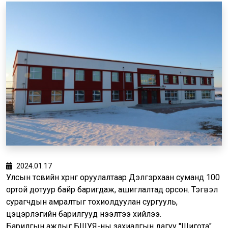
2024.01.17
Улсын төсвийн хөрөнгө оруулалтаар Дэлгэрхаан суманд 100
ортой дотуур байр баригдаж, ашиглалтад орсон. Тэгвэл
сурагчдын амралтыг тохиолдуулан сургууль,
цэцэрлэгийн барилгууд нээлтээ хийлээ.
Барилгын ажлыг БШУЯ-ны захиалгын дагуу "Шигота"