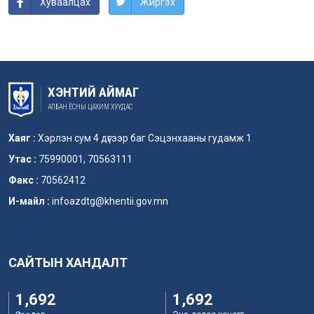
Хуваалцах
Жиргэх
ХЭНТИЙ АЙМАГ
АЛБАН ЁСНЫ ЦАХИМ ХУУДАС
Хаяг :
Хэрлэн сум 4 дүгээр баг Сэцэнхааны гудамж 1
Утас :
75990001, 70563111
Факс :
70562412
И-майл :
infoazdtg@khentii.gov.mn
САЙТЫН ХАНДАЛТ
1,692
1,692