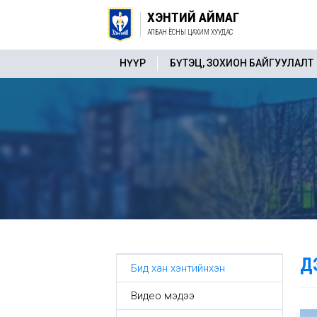
ХЭНТИЙ АЙМАГ
АЛБАН ЁСНЫ ЦАХИМ ХУУДАС
НҮҮР
БҮТЭЦ, ЗОХИОН БАЙГУУЛАЛТ
Д
Бид хан хэнтийнхэн
Видео мэдээ