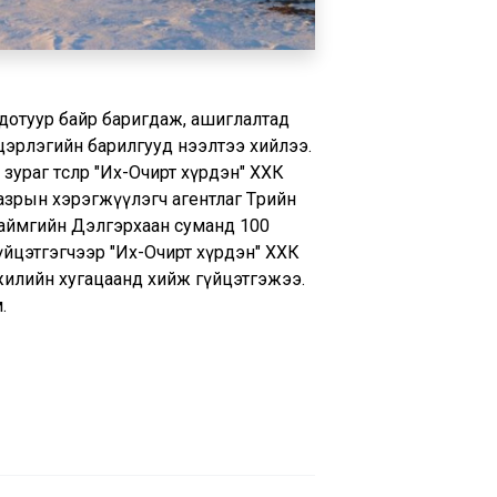
й дотуур байр баригдаж, ашиглалтад
цэрлэгийн барилгууд нээлтээ хийлээ.
аг төслөөр "Их-Очирт хүрдэн" ХХК
азрын хэрэгжүүлэгч агентлаг Төрийн
 аймгийн Дэлгэрхаан суманд 100
үйцэтгэгчээр "Их-Очирт хүрдэн" ХХК
г жилийн хугацаанд хийж гүйцэтгэжээ.
.