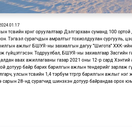
2024.01.17
ын төсвийн хөрөнгө оруулалтаар Дэлгэрхаан суманд 100 орто
сон. Тэгвэл сурагчдын амралтыг тохиолдуулан сургууль, цэ
илгын ажлыг БШУЯ-ны захиалгын дагуу "Шигота" ХХК-ийн зур
йж гүйцэтгэсэн. Тодруулбал, БШУЯ-ны захиалгаар Засгийн г
далдан авах ажиллагааны газар 2021 оны 12-р сард Хэнтий
той дотуур байр барих барилгын ажлын тендерийг зарлаж г
гарч, улсын төсвийн 1,4 тэрбум төгрөгөөр барилгын ажлыг нэ
э сарын 28-нд сурагчид шинэхэн дотуур байрандаа орох юм