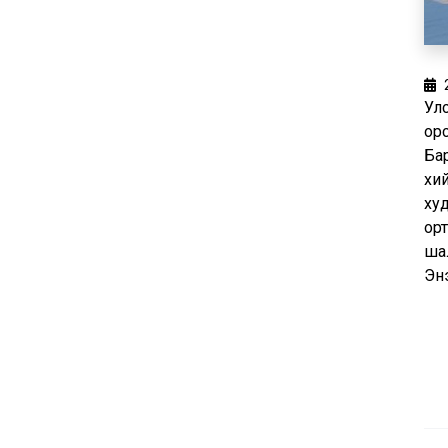
Улс
ор
Бар
хи
ху
ор
шал
Эн