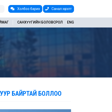
Холбоо барих
Санал хүсэлт
АЙМАГ
САНХҮҮГИЙН БОЛОВСРОЛ
ENG
УУР БАЙРТАЙ БОЛЛОО