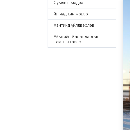
Сумдын мэдээ
Үйл явдлын мэдээ
Хэнтийд үйлдвэрлэв
Аймгийн Засаг даргын
Тамгын газар