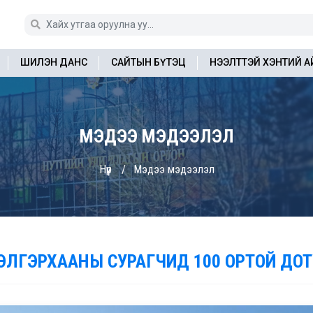
ШИЛЭН ДАНС
САЙТЫН БҮТЭЦ
НЭЭЛТТЭЙ ХЭНТИЙ 
МЭДЭЭ МЭДЭЭЛЭЛ
Нүүр
Мэдээ мэдээлэл
ЭЛГЭРХААНЫ СУРАГЧИД 100 ОРТОЙ ДОТ