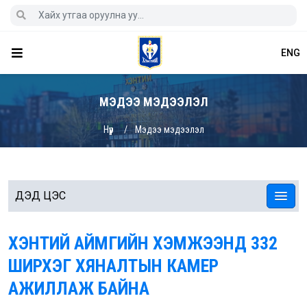
ENG
МЭДЭЭ МЭДЭЭЛЭЛ
Нүүр
Мэдээ мэдээлэл
ДЭД ЦЭС
ХЭНТИЙ АЙМГИЙН ХЭМЖЭЭНД 332
ШИРХЭГ ХЯНАЛТЫН КАМЕР
АЖИЛЛАЖ БАЙНА