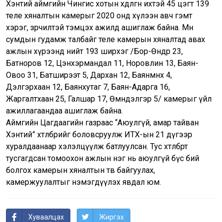
Хэнтий аймгийн Чингис хотын хөдөлгөөн ихтэй 45 цэгт 139
теле хяналтын камерыг 2020 онд хүлээн авч гэмт
хэрэг, зөрчилтэй тэмцэх ажилд ашиглаж байна. Мөн
сумдын гудамж талбайг теле камерын хяналтад авах
ажлын хүрээнд нийт 193 ширхэг /Бор-Өндөр 23,
Батноров 12, Цэнхэрмандал 11, Норовлин 13, Баян-
Овоо 31, Батширээт 5, Дархан 12, Баянмөнх 4,
Дэлгэрхаан 12, Баянхутаг 7, Баян-Адарга 16,
Жаргалтхаан 25, Галшар 17, Өмнөдэлгэр 5/ камерыг үйл
ажиллагаандаа ашиглаж байна.
Аймгийн Цагдаагийн газраас “Аюулгүй, амар тайван
Хэнтий” хөтөлбөрийг боловсруулж ИТХ-ын 21 дүгээр
хуралдаанаар хэлэлцүүлж батлуулсан. Тус хөтөлбөрт
тусгагдсан томоохон ажлын нэг нь аюулгүй бүс бий
болгох камерын хяналтын төв байгуулах,
камержуулалтыг нэмэгдүүлэх явдал юм.
Хуваалцах
Жиргэх