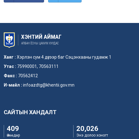
ХЭНТИЙ АЙМАГ
АЛБАН ЁСНЫ ЦАХИМ ХУУДАС
Хаяг :
Хэрлэн сум 4 дүгээр баг Сэцэнхааны гудамж 1
Утас :
75990001, 70563111
Факс :
70562412
И-майл :
infoazdtg@khentii.gov.mn
САЙТЫН ХАНДАЛТ
409
20,026
Өнөөдөр
Энэ долоо хоногт