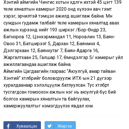
Хэнтий аймгийн Чингис хотын хөдөлгөөн ихтэй 45 цэгт 139
теле хяналтын камерыг 2020 онд хүлээн авч гэмт
хэрэг, зөрчилтэй тэмцэх ажилд ашиглаж байна. Мөн
сумдын гудамж талбайг теле камерын хяналтад авах
ажлын хүрээнд нийт 193 ширхэг /Бор-Өндөр 23,
Батноров 12, Цэнхэрмандал 11, Норовлин 13, Баян-
Овоо 31, Батширээт 5, Дархан 12, Баянмөнх 4,
Дэлгэрхаан 12, Баянхутаг 7, Баян-Адарга 16,
Жаргалтхаан 25, Галшар 17, Өмнөдэлгэр 5/ камерыг үйл
ажиллагаандаа ашиглаж байна.
Аймгийн Цагдаагийн газраас “Аюулгүй, амар тайван
Хэнтий” хөтөлбөрийг боловсруулж ИТХ-ын 21 дүгээр
хуралдаанаар хэлэлцүүлж батлуулсан. Тус хөтөлбөрт
тусгагдсан томоохон ажлын нэг нь аюулгүй бүс бий
болгох камерын хяналтын төв байгуулах,
камержуулалтыг нэмэгдүүлэх явдал юм.
Хуваалцах
Жиргэх