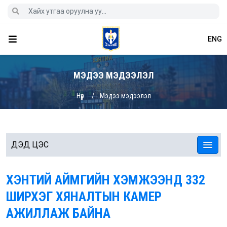
ENG
МЭДЭЭ МЭДЭЭЛЭЛ
Нүүр
Мэдээ мэдээлэл
ДЭД ЦЭС
ХЭНТИЙ АЙМГИЙН ХЭМЖЭЭНД 332
ШИРХЭГ ХЯНАЛТЫН КАМЕР
АЖИЛЛАЖ БАЙНА