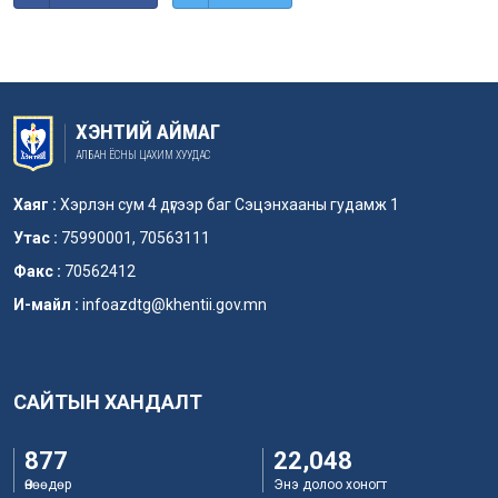
ХЭНТИЙ АЙМАГ
АЛБАН ЁСНЫ ЦАХИМ ХУУДАС
Хаяг :
Хэрлэн сум 4 дүгээр баг Сэцэнхааны гудамж 1
Утас :
75990001, 70563111
Факс :
70562412
И-майл :
infoazdtg@khentii.gov.mn
САЙТЫН ХАНДАЛТ
877
22,048
Өнөөдөр
Энэ долоо хоногт