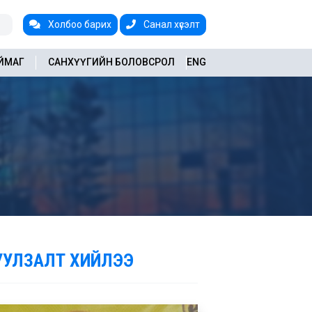
Холбоо барих
Санал хүсэлт
АЙМАГ
САНХҮҮГИЙН БОЛОВСРОЛ
ENG
УУЛЗАЛТ ХИЙЛЭЭ