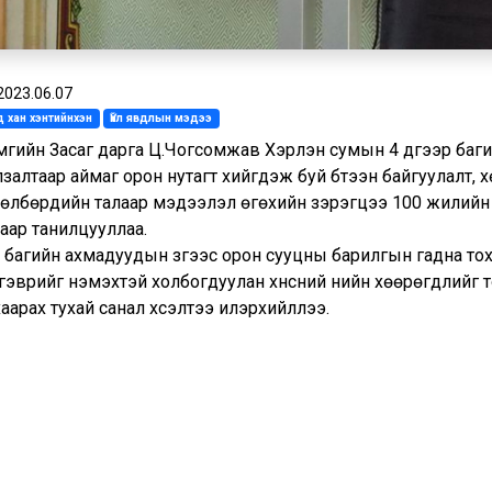
2023.06.07
 хан хэнтийнхэн
Үйл явдлын мэдээ
мгийн Засаг дарга Ц.Чогсомжав Хэрлэн сумын 4 дүгээр баги
залтаар аймаг орон нутагт хийгдэж буй бүтээн байгуулалт, х
төлбөрүүдийн талаар мэдээлэл өгөхийн зэрэгцээ 100 жилий
аар танилцууллаа.
 багийн ахмадуудын зүгээс орон сууцны барилгын гадна тохи
гэврийг нэмэхтэй холбогдуулан хүнсний үнийн хөөрөгдлийг 
аарах тухай санал хүсэлтээ илэрхийллээ.