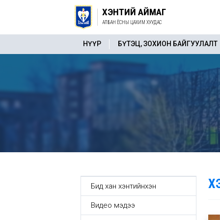
ХЭНТИЙ АЙМАГ
АЛБАН ЁСНЫ ЦАХИМ ХУУДАС
НҮҮР
БҮТЭЦ, ЗОХИОН БАЙГУУЛАЛТ
Х
Бид хан хэнтийнхэн
Видео мэдээ