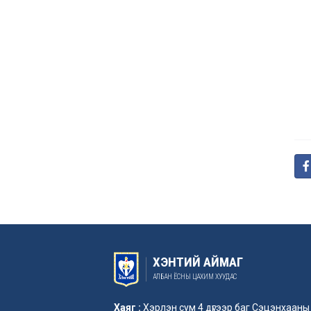
ХЭНТИЙ АЙМАГ
АЛБАН ЁСНЫ ЦАХИМ ХУУДАС
Хаяг :
Хэрлэн сум 4 дүгээр баг Сэцэнхааны