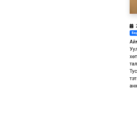
Бид
Ай
Уул
хө
тал
Тус
тэт
анх