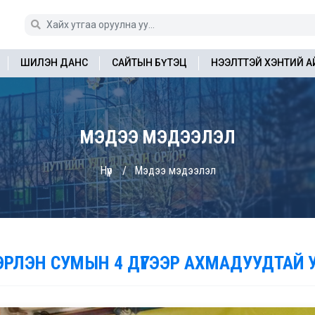
ШИЛЭН ДАНС
САЙТЫН БҮТЭЦ
НЭЭЛТТЭЙ ХЭНТИЙ 
МЭДЭЭ МЭДЭЭЛЭЛ
Нүүр
Мэдээ мэдээлэл
ЭРЛЭН СУМЫН 4 ДҮГЭЭР АХМАДУУДТАЙ 