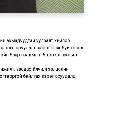
йн ахмадуудтай уулзалт хийлээ.
өрөнгө оруулалт, хэрэгжүүлж буй төсөл
н ойн баяр наадмын бэлтгэл ажлын
жилт, засвар үйлчилгээ, цалин,
тогтвортой байлгах зэрэг асуудалд