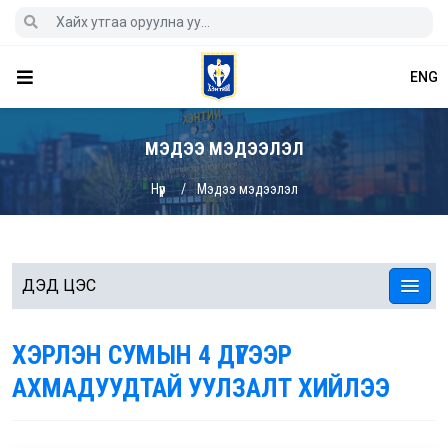
ENG
МЭДЭЭ МЭДЭЭЛЭЛ
Нүүр
Мэдээ мэдээлэл
ДЭД ЦЭС
ХЭРЛЭН СУМЫН 4 ДҮГЭЭР
АХМАДУУДТАЙ УУЛЗАЛТ ХИЙЛЭЭ