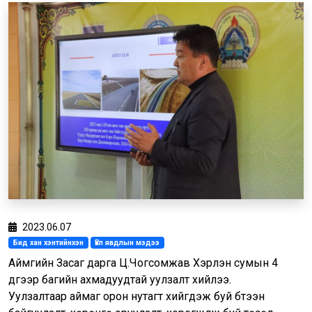
2023.06.07
Бид хан хэнтийнхэн
Үйл явдлын мэдээ
Аймгийн Засаг дарга Ц.Чогсомжав Хэрлэн сумын 4
дүгээр багийн ахмадуудтай уулзалт хийлээ.
Уулзалтаар аймаг орон нутагт хийгдэж буй бүтээн