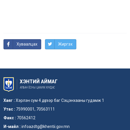
Хуваалцах
Жиргэх
ХЭНТИЙ АЙМАГ
АЛБАН ЁСНЫ ЦАХИМ ХУУДАС
Хаяг :
Хэрлэн сум 4 дүгээр баг Сэцэнхааны гудамж 1
Утас :
75990001, 70563111
Факс :
70562412
И-майл :
infoazdtg@khentii.gov.mn