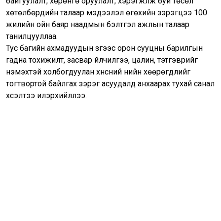
байгуулалт, хөрөнгө оруулалт, хэрэгжүүлж буй төсөл
хөтөлбөрүүдийн талаар мэдээлэл өгөхийн зэрэгцээ 100
жилийн ойн баяр наадмын бэлтгэл ажлын талаар
танилцууллаа.
Тус багийн ахмадуудын зүгээс орон сууцны барилгын
гадна тохижилт, засвар үйлчилгээ, цалин, тэтгэврийг
нэмэхтэй холбогдуулан хүнсний үнийн хөөрөгдлийг
тогтвортой байлгах зэрэг асуудалд анхаарах тухай санал
хүсэлтээ илэрхийллээ.