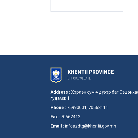
KHENTII PROVINCE
OFFICIAL WEBSITE
Address :
Хэрлэн сум 4 дүгээр баг Сэцэнх
гудамж 1
Phone :
75990001, 70563111
Fax :
70562412
Email :
infoazdtg@khentii.gov.mn