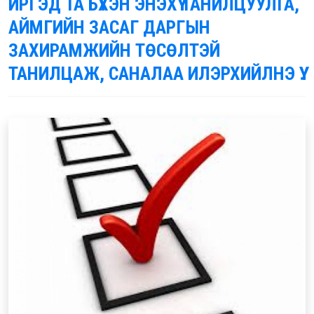
ИРГЭД ТА БҮХЭН ЭНЭХҮҮ ТАНИЛЦУУЛГА,
АЙМГИЙН ЗАСАГ ДАРГЫН
ЗАХИРАМЖИЙН ТӨСӨЛТЭЙ
ТАНИЛЦАЖ, САНАЛАА ИЛЭРХИЙЛНЭ ҮҮ.