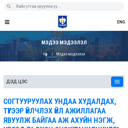
ENG
МЭДЭЭ МЭДЭЭЛЭЛ
Нүүр
Мэдээ мэдээлэл
ДЭД ЦЭС
СОГТУУРУУЛАХ УНДАА ХУДАЛДАХ,
ТҮҮГЭЭР ҮЙЛЧЛЭХ ҮЙЛ АЖИЛЛАГАА
ЯВУУЛЖ БАЙГАА АЖ АХУЙН НЭГЖ,