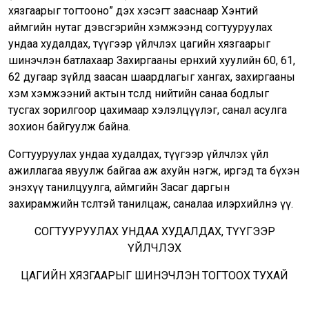
хязгаарыг тогтооно” дэх хэсэгт зааснаар Хэнтий
аймгийн нутаг дэвсгэрийн хэмжээнд согтууруулах
ундаа худалдах, түүгээр үйлчлэх цагийн хязгаарыг
шинэчлэн батлахаар Захиргааны ерөнхий хуулийн 60, 61,
62 дугаар зүйлд заасан шаардлагыг хангах, захиргааны
хэм хэмжээний актын төсөлд нийтийн санаа бодлыг
тусгах зорилгоор цахимаар хэлэлцүүлэг, санал асулга
зохион байгуулж байна.
Согтууруулах ундаа худалдах, түүгээр үйлчлэх үйл
ажиллагаа явуулж байгаа аж ахуйн нэгж, иргэд та бүхэн
энэхүү танилцуулга, аймгийн Засаг даргын
захирамжийн төсөлтэй танилцаж, саналаа илэрхийлнэ үү.
СОГТУУРУУЛАХ УНДАА ХУДАЛДАХ, ТҮҮГЭЭР
ҮЙЛЧЛЭХ
ЦАГИЙН ХЯЗГААРЫГ ШИНЭЧЛЭН ТОГТООХ ТУХАЙ