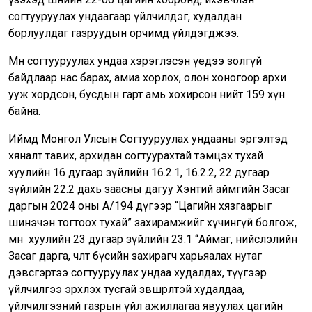
согтууруулах ундаагаар үйлчилдэг, худалдан
борлуулдаг газруудын орчимд үйлдэгджээ.
Мөн согтууруулах ундаа хэрэглэсэн үедээ золгүй
байдлаар нас барах, амиа хорлох, олон хоногоор архи
ууж хордсон, бусдын гарт амь хохирсон нийт 159 хүн
байна.
Иймд Монгол Улсын Согтууруулах ундааны эргэлтэд
хяналт тавих, архидан согтуурахтай тэмцэх тухай
хуулийн 16 дугаар зүйлийн 16.2.1, 16.2.2, 22 дугаар
зүйлийн 22.2 дахь заасны дагуу Хэнтий аймгийн Засаг
даргын 2024 оны А/194 дүгээр “Цагийн хязгаарыг
шинэчэн тогтоох тухай” захирамжийг хүчингүй болгож,
мөн хуулийн 23 дугаар зүйлийн 23.1 “Аймаг, нийслэлийн
Засаг дарга, чөлөөт бүсийн захирагч харьяалах нутаг
дэвсгэртээ согтууруулах ундаа худалдах, түүгээр
үйлчилгээ эрхлэх тусгай зөвшөөрөлтэй худалдаа,
үйлчилгээний газрын үйл ажиллагаа явуулах цагийн