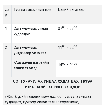
Д/
Тусгай зөвшөөрлийн төрөл
Цагийн хязгаар
д
00
00
1
Согтууруулах ундаа
07
– 23
худалдах
00
00
2
Согтууруулах
11
– 22
ундаагаар үйлчлэх
/
Аж ахуйн нэгжийн
00
00
14
– 01
сонголтоор
/
СОГТУУРУУЛАХ УНДАА ХУДАЛДАХ, ТҮҮГЭЭР
ҮЙЛЧЛЭХИЙГ ХОРИГЛОХ ӨДӨР
/Жил бүрийн дараах өдрүүдэд согтууруулах ундаа
худалдах, түүгээр үйлчилэхийг хориглоно/