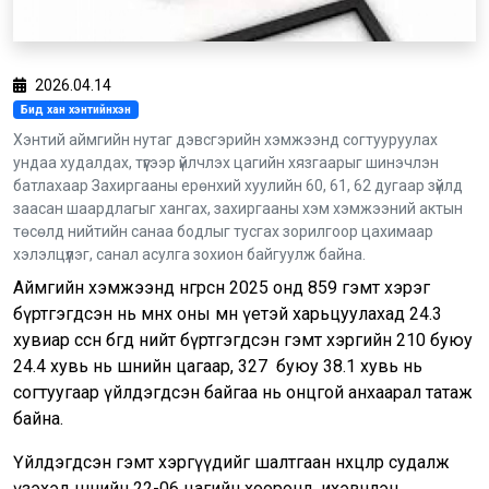
2026.04.14
Бид хан хэнтийнхэн
Хэнтий аймгийн нутаг дэвсгэрийн хэмжээнд согтууруулах
ундаа худалдах, түүгээр үйлчлэх цагийн хязгаарыг шинэчлэн
батлахаар Захиргааны ерөнхий хуулийн 60, 61, 62 дугаар зүйлд
заасан шаардлагыг хангах, захиргааны хэм хэмжээний актын
төсөлд нийтийн санаа бодлыг тусгах зорилгоор цахимаар
хэлэлцүүлэг, санал асулга зохион байгуулж байна.
Аймгийн хэмжээнд өнгөрсөн 2025 онд 859 гэмт хэрэг
бүртгэгдсэн нь өмнөх оны мөн үетэй харьцуулахад 24.3
хувиар өссөн бөгөөд нийт бүртгэгдсэн гэмт хэргийн 210 буюу
24.4 хувь нь шөнийн цагаар, 327 буюу 38.1 хувь нь
согтуугаар үйлдэгдсэн байгаа нь онцгой анхаарал татаж
байна.
Үйлдэгдсэн гэмт хэргүүдийг шалтгаан нөхцлөөр судалж
үзэхэд шөнийн 22-06 цагийн хооронд, ихэвчлэн