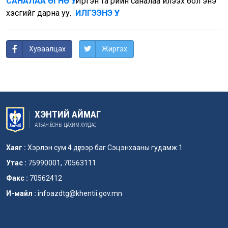
САНАЛАА ӨГНӨ ҮҮ.
Иргэн та өөрийн саналаа илээх бол энэ
хэсгийг дарна уу.
ИЛГЭЭНЭ ҮҮ.
Хуваалцах
Жиргэх
ХЭНТИЙ АЙМАГ
АЛБАН ЁСНЫ ЦАХИМ ХУУДАС
Хаяг :
Хэрлэн сум 4 дүгээр баг Сэцэнхааны гудамж 1
Утас :
75990001, 70563111
Факс :
70562412
И-майл :
infoazdtg@khentii.gov.mn