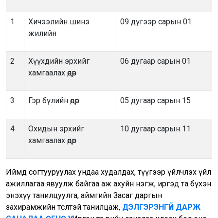
1
Хичээлийн шинэ
09 дүгээр сарын 01
жилийн
2
Хүүхдийн эрхийг
06 дугаар сарын 01
хамгаалах өдөр
3
Гэр бүлийн өдөр
05 дугаар сарын 15
4
Охидын эрхийг
10 дугаар сарын 11
хамгаалах өдөр
Иймд согтууруулах ундаа худалдах, түүгээр үйлчлэх үйл
ажиллагаа явуулж байгаа аж ахуйн нэгж, иргэд та бүхэн
энэхүү танилцуулга, аймгийн Засаг даргын
захирамжийн төсөлтэй танилцаж,
ДЭЛГЭРЭНГҮЙ ДАРЖ