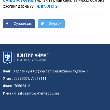
САНАЛАА ӨГНӨ ҮҮ.
Иргэн та өөрийн саналаа илээх бол энэ
хэсгийг дарна уу.
ИЛГЭЭНЭ ҮҮ.
Хуваалцах
Жиргэх
ХЭНТИЙ АЙМАГ
АЛБАН ЁСНЫ ЦАХИМ ХУУДАС
Хаяг :
Хэрлэн сум 4 дүгээр баг Сэцэнхааны гудамж 1
Утас :
75990001, 70563111
Факс :
70562412
И-майл :
infoazdtg@khentii.gov.mn