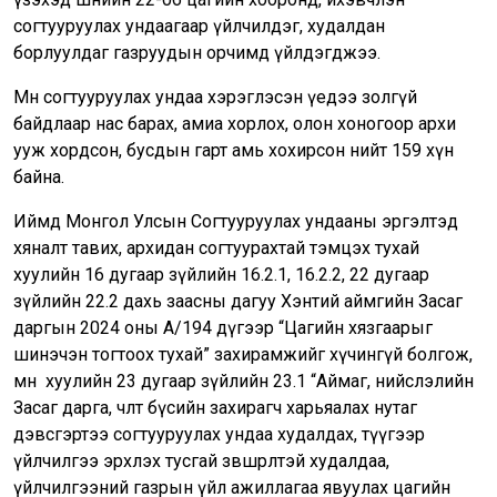
согтууруулах ундаагаар үйлчилдэг, худалдан
борлуулдаг газруудын орчимд үйлдэгджээ.
Мөн согтууруулах ундаа хэрэглэсэн үедээ золгүй
байдлаар нас барах, амиа хорлох, олон хоногоор архи
ууж хордсон, бусдын гарт амь хохирсон нийт 159 хүн
байна.
Иймд Монгол Улсын Согтууруулах ундааны эргэлтэд
хяналт тавих, архидан согтуурахтай тэмцэх тухай
хуулийн 16 дугаар зүйлийн 16.2.1, 16.2.2, 22 дугаар
зүйлийн 22.2 дахь заасны дагуу Хэнтий аймгийн Засаг
даргын 2024 оны А/194 дүгээр “Цагийн хязгаарыг
шинэчэн тогтоох тухай” захирамжийг хүчингүй болгож,
мөн хуулийн 23 дугаар зүйлийн 23.1 “Аймаг, нийслэлийн
Засаг дарга, чөлөөт бүсийн захирагч харьяалах нутаг
дэвсгэртээ согтууруулах ундаа худалдах, түүгээр
үйлчилгээ эрхлэх тусгай зөвшөөрөлтэй худалдаа,
үйлчилгээний газрын үйл ажиллагаа явуулах цагийн