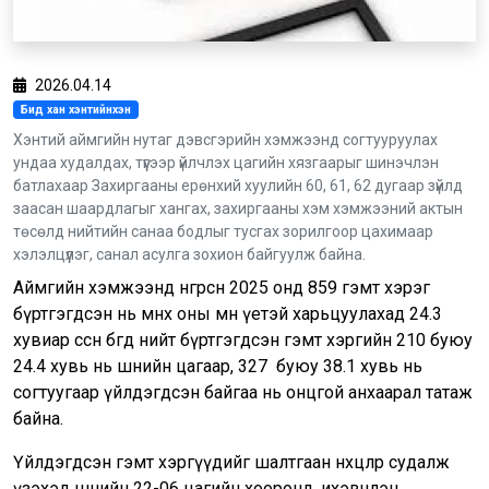
2026.04.14
Бид хан хэнтийнхэн
Хэнтий аймгийн нутаг дэвсгэрийн хэмжээнд согтууруулах
ундаа худалдах, түүгээр үйлчлэх цагийн хязгаарыг шинэчлэн
батлахаар Захиргааны ерөнхий хуулийн 60, 61, 62 дугаар зүйлд
заасан шаардлагыг хангах, захиргааны хэм хэмжээний актын
төсөлд нийтийн санаа бодлыг тусгах зорилгоор цахимаар
хэлэлцүүлэг, санал асулга зохион байгуулж байна.
Аймгийн хэмжээнд өнгөрсөн 2025 онд 859 гэмт хэрэг
бүртгэгдсэн нь өмнөх оны мөн үетэй харьцуулахад 24.3
хувиар өссөн бөгөөд нийт бүртгэгдсэн гэмт хэргийн 210 буюу
24.4 хувь нь шөнийн цагаар, 327 буюу 38.1 хувь нь
согтуугаар үйлдэгдсэн байгаа нь онцгой анхаарал татаж
байна.
Үйлдэгдсэн гэмт хэргүүдийг шалтгаан нөхцлөөр судалж
үзэхэд шөнийн 22-06 цагийн хооронд, ихэвчлэн