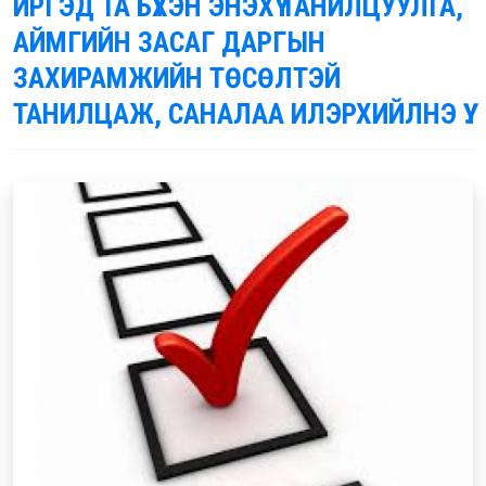
ИРГЭД ТА БҮХЭН ЭНЭХҮҮ ТАНИЛЦУУЛГА,
АЙМГИЙН ЗАСАГ ДАРГЫН
ЗАХИРАМЖИЙН ТӨСӨЛТЭЙ
ТАНИЛЦАЖ, САНАЛАА ИЛЭРХИЙЛНЭ ҮҮ.