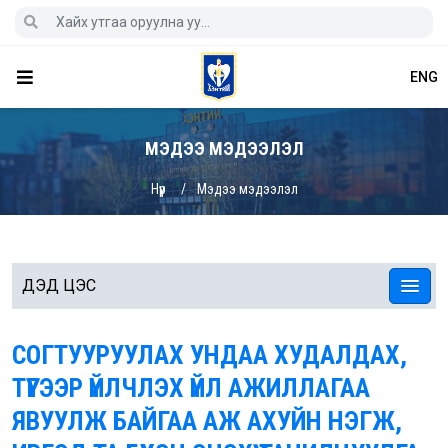
ENG
МЭДЭЭ МЭДЭЭЛЭЛ
Нүүр
Мэдээ мэдээлэл
ДЭД ЦЭС
СОГТУУРУУЛАХ УНДАА ХУДАЛДАХ,
ТҮҮГЭЭР ҮЙЛЧЛЭХ ҮЙЛ АЖИЛЛАГАА
ЯВУУЛЖ БАЙГАА АЖ АХУЙН НЭГЖ,