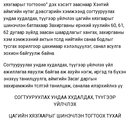
хязгаарыг тогтооно” дэх хэсэгт зааснаар Хэнтий
аймгийн нутаг дэвсгэрийн хэмжээнд согтууруулах
ундаа худалдах, түүгээр үйлчлэх цагийн хязгаарыг
шинэчлэн батлахаар Захиргааны ерөнхий хуулийн 60, 61,
62 дугаар зүйлд заасан шаардлагыг хангах, захиргааны
хэм хэмжээний актын төсөлд нийтийн санаа бодлыг
тусгах зорилгоор цахимаар хэлэлцүүлэг, санал асулга
зохион байгуулж байна.
Согтууруулах ундаа худалдах, түүгээр үйлчлэх үйл
ажиллагаа явуулж байгаа аж ахуйн нэгж, иргэд та бүхэн
энэхүү танилцуулга, аймгийн Засаг даргын
захирамжийн төсөлтэй танилцаж, саналаа илэрхийлнэ үү.
СОГТУУРУУЛАХ УНДАА ХУДАЛДАХ, ТҮҮГЭЭР
ҮЙЛЧЛЭХ
ЦАГИЙН ХЯЗГААРЫГ ШИНЭЧЛЭН ТОГТООХ ТУХАЙ