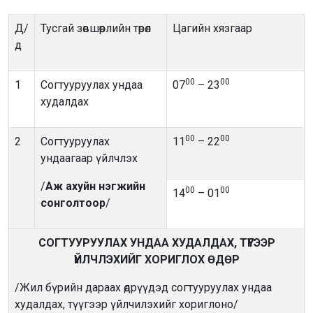
Д/
Тусгай зөвшөөрлийн төрөл
Цагийн хязгаар
д
00
00
1
Согтууруулах ундаа
07
– 23
худалдах
00
00
2
Согтууруулах
11
– 22
ундаагаар үйлчлэх
/
Аж ахуйн нэгжийн
00
00
14
– 01
сонголтоор
/
СОГТУУРУУЛАХ УНДАА ХУДАЛДАХ, ТҮҮГЭЭР
ҮЙЛЧЛЭХИЙГ ХОРИГЛОХ ӨДӨР
/Жил бүрийн дараах өдрүүдэд согтууруулах ундаа
худалдах, түүгээр үйлчилэхийг хориглоно/