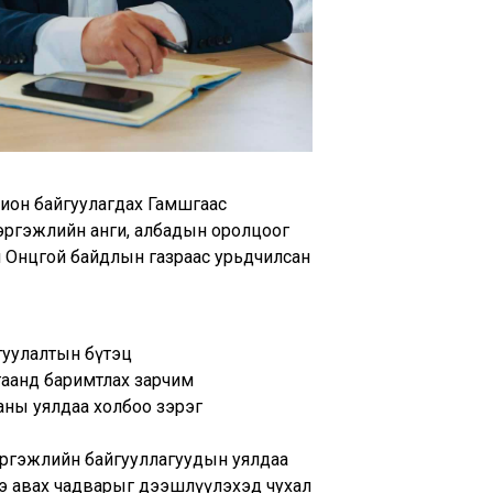
хион байгуулагдах Гамшгаас
эргэжлийн анги, албадын оролцоог
н Онцгой байдлын газраас урьдчилсан
гуулалтын бүтэц
гаанд баримтлах зарчим
аны уялдаа холбоо зэрэг
мэргэжлийн байгууллагуудын уялдаа
ээ авах чадварыг дээшлүүлэхэд чухал