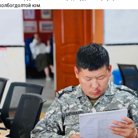
 холбогдолтой юм.