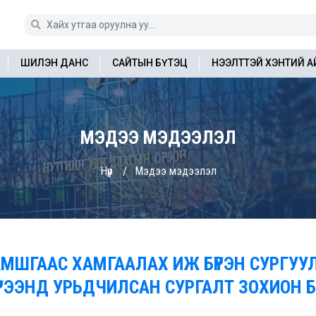
ШИЛЭН ДАНС
САЙТЫН БҮТЭЦ
НЭЭЛТТЭЙ ХЭНТИЙ 
МЭДЭЭ МЭДЭЭЛЭЛ
Нүүр
Мэдээ мэдээлэл
АМШГААС ХАМГААЛАХ ИЖ БҮРЭН СУРГУ
ҮРЭЭНД УРЬДЧИЛСАН СУРГАЛТ ЗОХИОН 