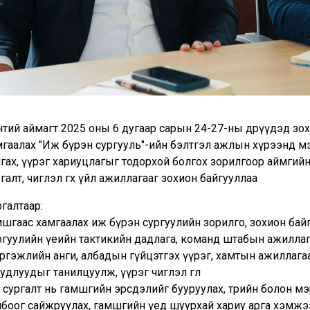
нтий аймагт 2025 оны 6 дугаар сарын 24-27-ны өдрүүдэд зо
мгаалах "Иж бүрэн сургууль"-ийн бэлтгэл ажлын хүрээнд м
нгах, үүрэг хариуцлагыг тодорхой болгох зорилгоор аймгий
галт, чиглэл өгөх үйл ажиллагааг зохион байгууллаа
галтаар:
мшгаас хамгаалах иж бүрэн сургуулийн зорилго, зохион бай
ргуулийн үеийн тактикийн дадлага, команд штабын ажилла
ргэжлийн анги, албадын гүйцэтгэх үүрэг, хамтын ажиллага
удлуудыг танилцуулж, үүрэг чиглэл өглөө
с сургалт нь гамшгийн эрсдэлийг бууруулах, төрийн болон 
лбоог сайжруулах, гамшгийн үед шуурхай хариу арга хэмж