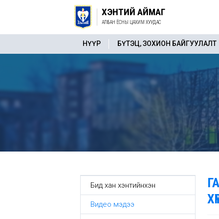
ХЭНТИЙ АЙМАГ
АЛБАН ЁСНЫ ЦАХИМ ХУУДАС
НҮҮР
БҮТЭЦ, ЗОХИОН БАЙГУУЛАЛТ
Г
Бид хан хэнтийнхэн
Х
Видео мэдээ