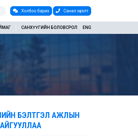
Холбоо барих
Санал хүсэлт
АЙМАГ
САНХҮҮГИЙН БОЛОВСРОЛ
ENG
УЛИЙН БЭЛТГЭЛ АЖЛЫН
БАЙГУУЛЛАА